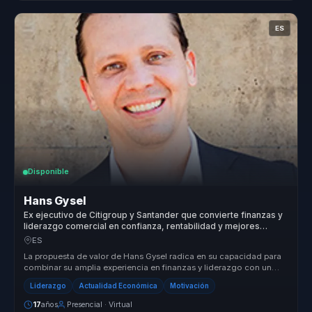
ES
Disponible
Hans Gysel
Ex ejecutivo de Citigroup y Santander que convierte finanzas y
liderazgo comercial en confianza, rentabilidad y mejores
decisiones para equipos.
ES
La propuesta de valor de Hans Gysel radica en su capacidad para
combinar su amplia experiencia en finanzas y liderazgo con un
enfoque prá...
Liderazgo
Actualidad Económica
Motivación
17
años
Presencial · Virtual