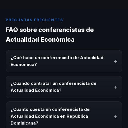
PREGUNTAS FRECUENTES
FAQ sobre conferencistas de
Actualidad Económica
¿Qué hace un conferencista de Actualidad
+
Económica?
Un conferencista de Actualidad Económica es un experto
que comparte conocimiento, estrategias y experiencias
¿Cuándo contratar un conferencista de
+
sobre este tema en eventos corporativos, convenciones
Actualidad Económica?
y seminarios. Su objetivo es generar reflexión, inspiración
y herramientas aplicables para la audiencia.
Es ideal contratar un conferencista de Actualidad
Económica para kick-offs, convenciones anuales,
¿Cuánto cuesta un conferencista de
programas de desarrollo, eventos de integración o
+
Actualidad Económica en República
cuando tu organización necesita impulsar un cambio
Dominicana?
cultural relacionado con esta temática.