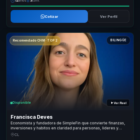
12
años
3
conf.
Cotizar
Ver Perfil
BILINGÜE
Recomendado CHM · TOP 2
Disponible
Ver Reel
Francisca Deves
Economista y fundadora de SimpleFin que convierte finanzas,
inversiones y habitos en claridad para personas, lideres y
empresas.
CL