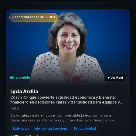
Recomendado CHM · TOP 1
Disponible
Ver Reel
Lyda Ardila
Coach ICF que convierte actualidad economica y bienestar
financiero en decisiones claras y tranquilidad para equipos y
lideres.
CO
Su fortaleza esta en volver comprensible la economia para
decisiones reales. Conecta coyuntura, bienestar financiero y
habitos cotidianos...
Liderazgo
Inteligencia Emocional
Productividad