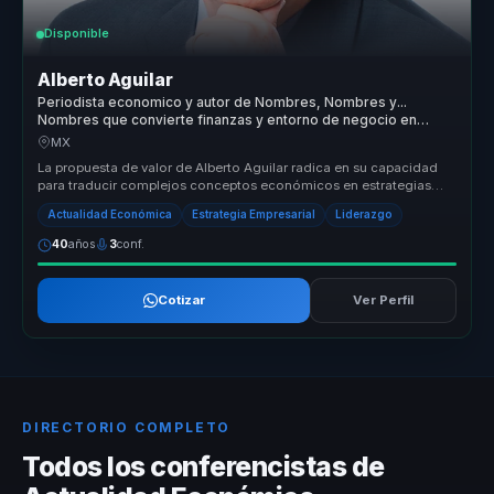
Disponible
Alberto Aguilar
Periodista economico y autor de Nombres, Nombres y...
Nombres que convierte finanzas y entorno de negocio en
claridad para lideres.
MX
La propuesta de valor de Alberto Aguilar radica en su capacidad
para traducir complejos conceptos económicos en estrategias
prácticas que...
Actualidad Económica
Estrategia Empresarial
Liderazgo
40
años
3
conf.
Cotizar
Ver Perfil
DIRECTORIO COMPLETO
Todos los conferencistas de