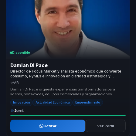
Disponible
Damian Di Pace
Director de Focus Market y analista económico que convierte
consumo, PyMEs e innovación en claridad estratégica y
mejores decisiones comerciales para líderes.
AR
Damian Di Pace orquesta experiencias transformadoras para
líderes, portavoces, equipos comerciales y organizaciones,
permitiéndoles dejar...
Innovación
Actualidad Económica
Emprendimiento
2
conf.
Cotizar
Ver Perfil