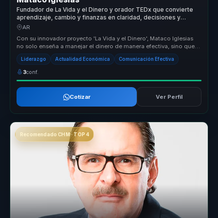
Fundador de La Vida y el Dinero y orador TEDx que convierte
aprendizaje, cambio y finanzas en claridad, decisiones y
evolución para equipos.
AR
Con su innovador proyecto 'La Vida y el Dinero', Mataco Iglesias
no solo enseña a manejar el dinero de manera efectiva, sino que
también ...
Liderazgo
Actualidad Económica
Comunicación Efectiva
3
conf.
Cotizar
Ver Perfil
Recomendado CHM · TOP 4