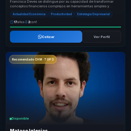
Francisca Deves se distingue por su capacidad de transformar
conceptos financieros complejos en herramientas simples y
accionables. Su en...
Actualidad Económica
Productividad
Estrategia Empresarial
17
años
2
conf.
Cotizar
Ver Perfil
Recomendado CHM · TOP 3
Disponible
Mataco Iglesias