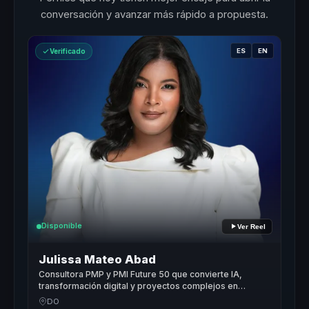
conversación y avanzar más rápido a propuesta.
ES
EN
Verificado
Disponible
Ver Reel
Julissa Mateo Abad
Consultora PMP y PMI Future 50 que convierte IA,
transformación digital y proyectos complejos en
decisiones para empresas.
DO