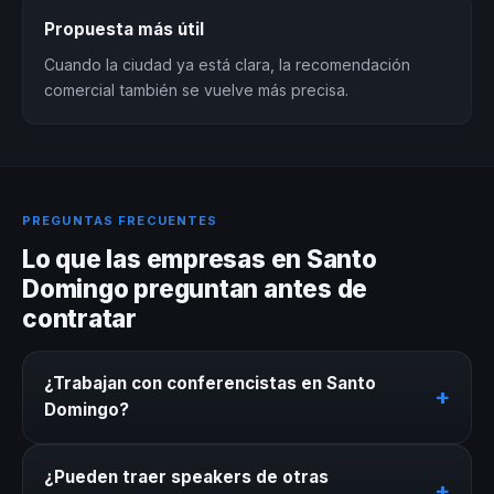
Propuesta más útil
Cuando la ciudad ya está clara, la recomendación
comercial también se vuelve más precisa.
PREGUNTAS FRECUENTES
Lo que las empresas en Santo
Domingo preguntan antes de
contratar
¿Trabajan con conferencistas en Santo
+
Domingo?
Sí. Nuestro directorio incluye conferencistas
¿Pueden traer speakers de otras
disponibles para eventos en Santo Domingo.
+