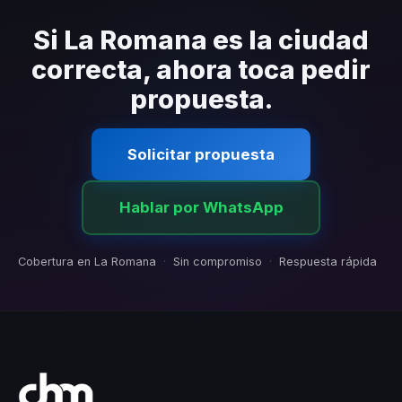
conferencista llegue al recinto de tu evento sin
contratiempos.
Si La Romana es la ciudad
correcta, ahora toca pedir
propuesta.
Solicitar propuesta
Hablar por WhatsApp
Cobertura en La Romana
·
Sin compromiso
·
Respuesta rápida