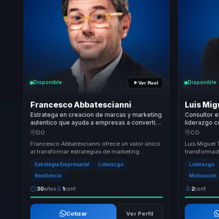
Disponible
Disponible
Ver Reel
Francesco Abbatescianni
Luis Migu
Estratega en creacion de marcas y marketing
Consultor e
autentico que ayuda a empresas a convertir
liderazgo c
diferenciacion en posicionamiento, lealtad y
complejos e
DO
CO
ventaja competitiva.
motivación 
Francesco Abbatescianni ofrece un valor único
Luis Miguel 
al transformar estrategias de marketing
transformado
convencionales en enfoques auténticos y
responsable
Estrategia Empresarial
Liderazgo
Liderazgo
efectivos q...
atrás ...
Resiliencia
Motivación
30
años
1
conf.
2
conf.
Cotizar
Ver Perfil