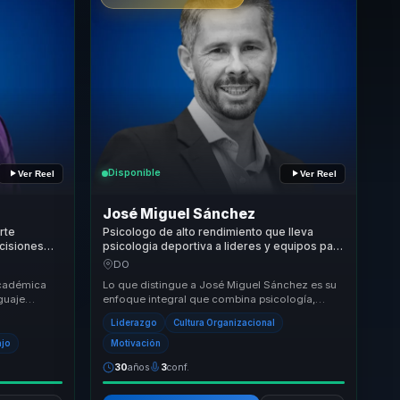
Disponible
Ver Reel
Ver Reel
José Miguel Sánchez
rte
Psicologo de alto rendimiento que lleva
ecisiones
psicologia deportiva a lideres y equipos para
cución para
convertir presion en resiliencia, foco y alto
DO
desempeno.
académica
Lo que distingue a José Miguel Sánchez es su
nguaje
enfoque integral que combina psicología,
cia, power
liderazgo y deporte para ofrecer una
Liderazgo
Cultura Organizacional
experiencia tr...
ajo
Motivación
30
años
3
conf.