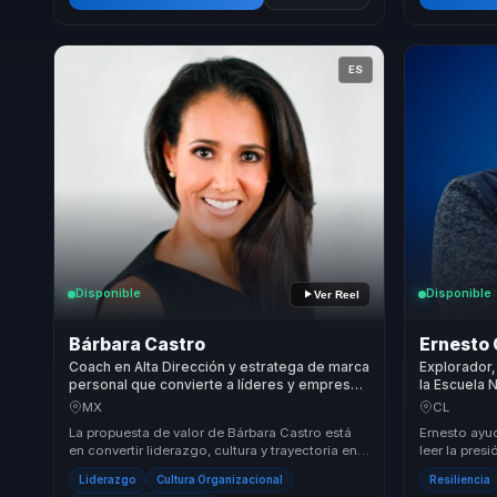
ES
Disponible
Disponible
Ver Reel
Bárbara Castro
Ernesto 
Coach en Alta Dirección y estratega de marca
Explorador,
personal que convierte a líderes y empresas
la Escuela 
en autoridad visible y rentable.
seguridad y
MX
CL
presión.
La propuesta de valor de Bárbara Castro está
Ernesto ayu
en convertir liderazgo, cultura y trayectoria en
leer la pres
autoridad visible que trabaja a favor del n...
disciplina.
Liderazgo
Cultura Organizacional
Resiliencia
segurida...