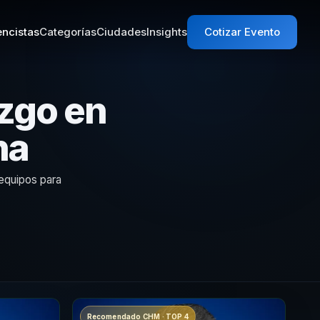
ncistas
Categorías
Ciudades
Insights
Cotizar Evento
zgo en
na
 equipos para
Recomendado CHM · TOP 4