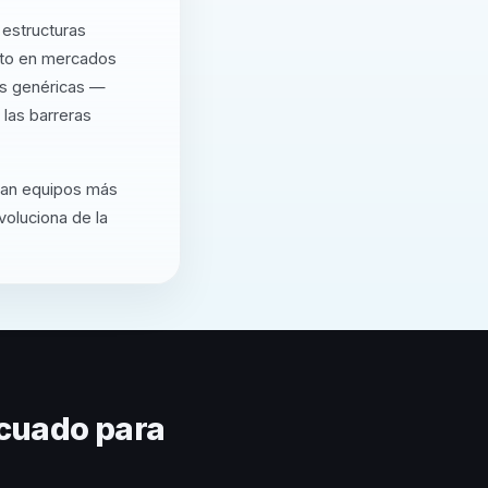
 estructuras
nto en mercados
as genéricas —
 las barreras
rtan equipos más
voluciona de la
cuado para