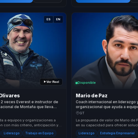
ES
EN
Ver Reel
Disponible
Olivares
Mario de Paz
 2 veces Everest e instructor de
Coach internacional en liderazgo
Nacional de Montaña que lleva
organizacional que ayuda a equip
 resiliencia a equipos bajo
convertir estrategia y finanzas en
GT
foco y crecimiento.
da a equipos y organizaciones a
La propuesta de valor de Mario de 
ión con más criterio, anticipación y
en su capacidad para ofrecer soluc
 Desde la montaña traduce
integrales que combinan inspiració
Liderazgo
Trabajo en Equipo
Liderazgo
Estrategia Empresarial
Su enf...