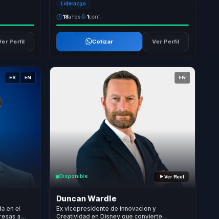
Liderazgo
18
años
1
conf.
Ver Perfil
Cotizar
Ver Perfil
ES
EN
EN
Disponible
Ver Reel
Duncan Wardle
da en el
Ex vicepresidente de Innovacion y
resas a
Creatividad en Disney que convierte