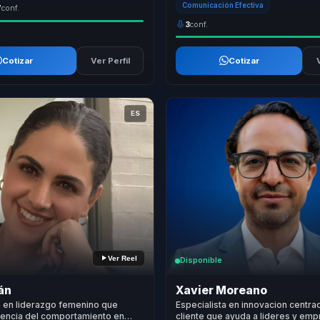
Comunicación Efectiva
7
conf.
3
conf.
Cotizar
Ver Perfil
Cotizar
ES
Ver Reel
Disponible
án
Xavier Moreano
a en liderazgo femenino que
Especialista en innovacion centra
iencia del comportamiento en
cliente que ayuda a lideres y emp