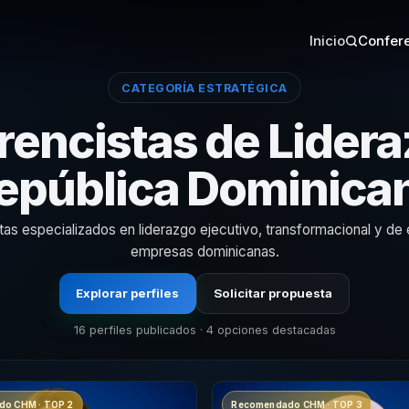
Inicio
Confere
CATEGORÍA ESTRATÉGICA
rencistas de Lidera
epública Dominica
as especializados en liderazgo ejecutivo, transformacional y de
empresas dominicanas.
Explorar perfiles
Solicitar propuesta
16 perfiles publicados · 4 opciones destacadas
o CHM · TOP 2
Recomendado CHM · TOP 3