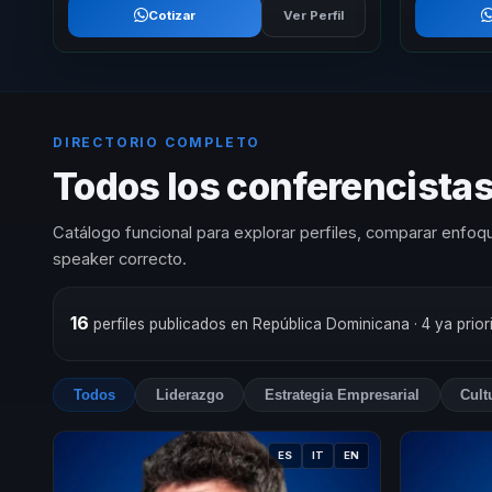
Cotizar
Ver Perfil
DIRECTORIO COMPLETO
Todos los conferencistas
Catálogo funcional para explorar perfiles, comparar enfoqu
speaker correcto.
16
perfiles publicados en República Dominicana
· 4 ya pri
Todos
Liderazgo
Estrategia Empresarial
Cult
ES
IT
EN