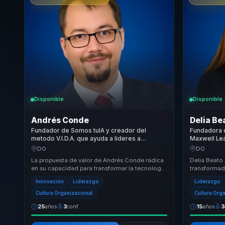
Disponible
Disponible
Andrés Conde
Delia Be
Fundador de Somos tuIA y creador del
Fundadora d
metodo V.I.D.A. que ayuda a lideres a
Maxwell Lea
convertir IA generativa en innovacion, criterio
convertir ta
DO
DO
y adopcion responsable.
liderazgo y
La propuesta de valor de Andrés Conde radica
Delia Beato
en su capacidad para transformar la tecnología
transformad
en un aliado estratégico para el crecimiento ...
con las audi
Innovación
Liderazgo
Liderazgo
radica en su.
Cultura Organizacional
Cultura Org
25
años
3
conf.
15
años
3