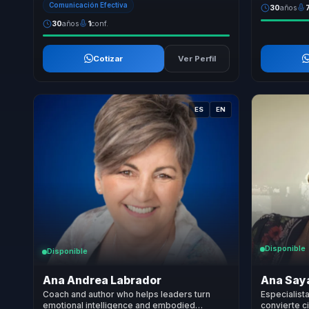
Comunicación Efectiva
30
años
30
años
1
conf.
Cotizar
Ver Perfil
ES
EN
Disponible
Disponible
Ana Andrea Labrador
Ana Say
Coach and author who helps leaders turn
Especialist
emotional intelligence and embodied
convierte c