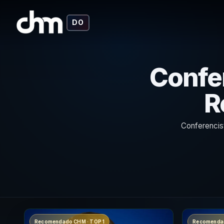
DO
Confe
R
Conferencist
Recomendado CHM · TOP 1
Recomendad