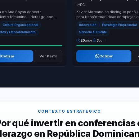
ncia y crecimiento para mujeres
convertir estrategia digital en cre
EC
quipos.
diferenciacion y lealtad.
a de Ana Sayan conecta
Xavier Moreano se distingue por s
ento femenino, liderazgo con
para transformar ideas complejas 
ciencia del comportamiento con un
concretas. Su enfoque integrador 
Cultura Organizacional
Innovación
Estrategia Empresarial
o para ...
inn...
eres y Empoderamiento
Servicio al Cliente
20
años
3
conf.
Cotizar
Ver Perfil
Cotizar
CONTEXTO ESTRATÉGICO
or qué invertir en conferencias
derazgo en República Dominica