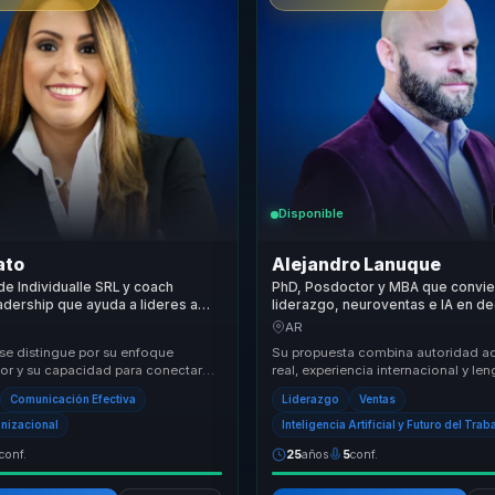
Disponible
ato
Alejandro Lanuque
e Individualle SRL y coach
PhD, Posdoctor y MBA que convie
dership que ayuda a lideres a
liderazgo, neuroventas e IA en d
lento y cultura en cohesion,
firmes, influencia comercial y eje
AR
 pertenencia.
líderes y equipos
 se distingue por su enfoque
Su propuesta combina autoridad 
or y su capacidad para conectar
real, experiencia internacional y le
encias. Su propuesta de valor
empresarial para traducir neurocien
Comunicación Efectiva
Liderazgo
Ventas
..
skills ...
anizacional
Inteligencia Artificial y Futuro del Trab
conf.
25
años
5
conf.