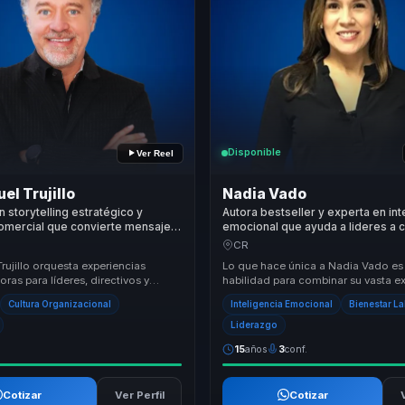
Disponible
Ver Reel
el Trujillo
Nadia Vado
n storytelling estratégico y
Autora bestseller y experta en int
omercial que convierte mensajes
emocional que ayuda a lideres a c
n recordación, influencia y
bienestar y mindfulness en produ
CR
para líderes y equipos.
entornos saludables.
Trujillo orquesta experiencias
Lo que hace única a Nadia Vado es
ras para líderes, directivos y
habilidad para combinar su vasta e
s de equipos, ayudándoles a dejar
en inteligencia emocional con un 
Cultura Organizacional
Inteligencia Emocional
Bienestar L
práctico y apl...
Liderazgo
15
años
3
conf.
Cotizar
Ver Perfil
Cotizar