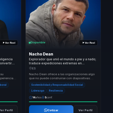
Disponible
Ver Reel
Ver Reel
Nacho Dean
eligencia
Explorador que unió el mundo a pie y a nado;
onvertir
traduce expediciones extremas en
ctividad y
liderazgo, resiliencia y propósito
ES
compartido.
 su
Nacho Dean ofrece a las organizaciones algo
xperiencia
que no puede construirse con diapositivas:
enfoque
autoridad nacida de haber atravesado cambios
aboral
Sostenibilidad y Responsabilidad Social
reale...
Liderazgo
Resiliencia
14
años
5
conf.
Ver Perfil
Cotizar
Ver Perfil