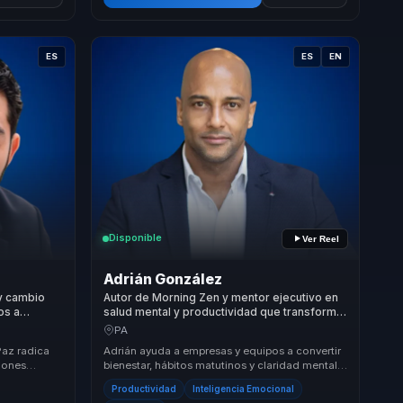
ES
ES
EN
Disponible
Ver Reel
Adrián González
 y cambio
Autor de Morning Zen y mentor ejecutivo en
os a
salud mental y productividad que transforma
 ejecucion,
hábitos matutinos en foco, energía y
PA
rendimiento para líderes y equipos.
Paz radica
Adrián ayuda a empresas y equipos a convertir
iones
bienestar, hábitos matutinos y claridad mental
n y acción.
en productividad sostenible. Su propuesta un...
Productividad
Inteligencia Emocional