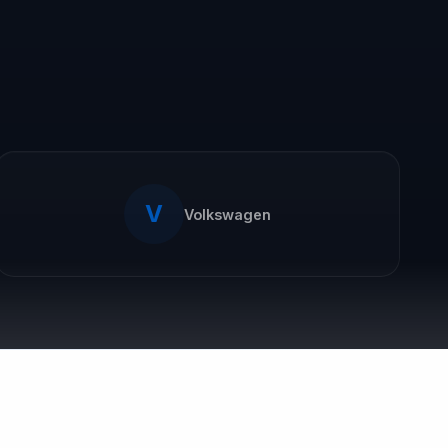
interacción de marca debe ser una
oportunidad para inspirar y conectar,
asegurando que las empresas no solo se
adapten a las tendencias actuales, sino
que también lideren el camino hacia un
futuro más inclusivo y centrado en el
cliente.
V
Volkswagen