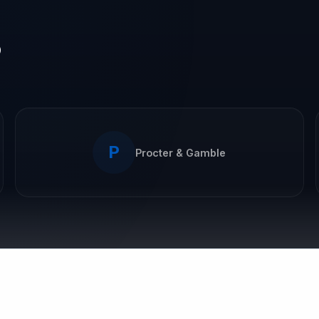
o
P
Procter & Gamble