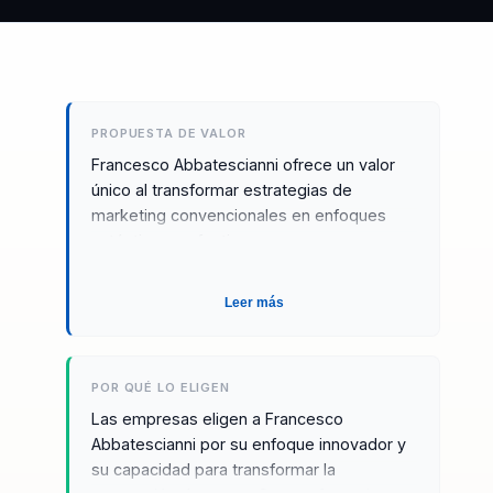
PROPUESTA DE VALOR
Francesco Abbatescianni ofrece un valor
único al transformar estrategias de
marketing convencionales en enfoques
auténticos y efectivos que resuenan con
los consumidores modernos. Su
metodología se centra en desafiar los
Leer más
clichés de la industria y promover un
marketing genuino que conecta
verdaderamente con el público. Con una
POR QUÉ LO ELIGEN
trayectoria comprobada en la colaboración
con marcas globales, Francesco convierte
Las empresas eligen a Francesco
las necesidades organizacionales en
Abbatescianni por su enfoque innovador y
resultados tangibles, ayudando a las
su capacidad para transformar la