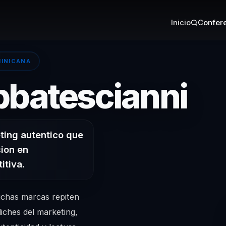
Inicio
Confere
MINICANA
– 
bbatescianni
ting autentico que
ion en
itiva.
chas marcas repiten
liches del marketing,