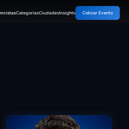
ncistas
Categorías
Ciudades
Insights
Cotizar Evento
Conferencista 