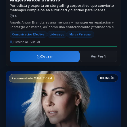
Periodista y experta en storytelling corporativo que convierte
mensajes complejos en autoridad y claridad para líderes,
portavoces y organizaciones.
ES
Àngels Antón Brandts es una mentora y manager en reputación y
liderazgo de marca, así como una conferenciante y formadora en
comunicación...
Comunicación Efectiva
Liderazgo
Marca Personal
Presencial · Virtual
Cotizar
Ver Perfil
BILINGÜE
Recomendado CHM · TOP 4