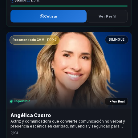
30
años
1
conf.
Cotizar
Ver Perfil
BILINGÜE
Recomendado CHM · TOP 2
Disponible
Ver Reel
Angélica Castro
Actriz y comunicadora que convierte comunicación no verbal y
presencia escénica en claridad, influencia y seguridad para
líderes y voceros.
CL