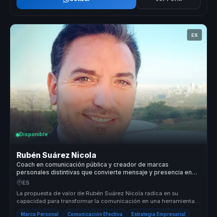
ES
Disponible
Rubén Suárez Nicola
Coach en comunicación pública y creador de marcas
personales distintivas que convierte mensaje y presencia en
autoridad para líderes y portavoces.
ES
La propuesta de valor de Rubén Suárez Nicola radica en su
capacidad para transformar la comunicación en una herramienta
de liderazgo efec...
Marca Personal
Comunicación Efectiva
Estrategia Empresarial