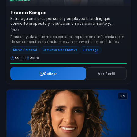
Franco Borges
Estratega en marca personal y employee branding que
convierte proposito y reputacion en posicionamiento y
autoridad para lideres y organizaciones.
MX
Franco ayuda a que marca personal, reputacion e influencia dejen
de ser conceptos aspiracionales y se conviertan en decisiones
concretas ...
Marca Personal
Comunicación Efectiva
Liderazgo
35
años
2
conf.
Cotizar
Ver Perfil
ES