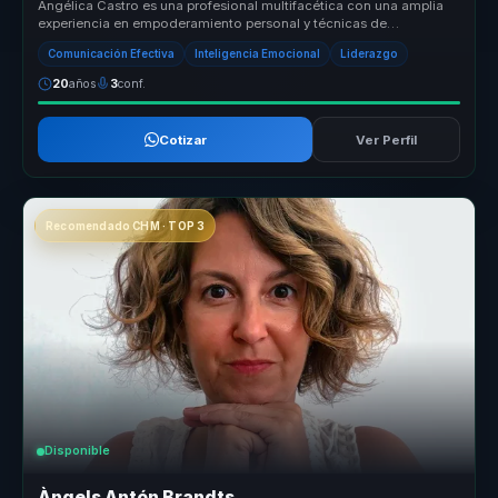
Angélica Castro es una profesional multifacética con una amplia
experiencia en empoderamiento personal y técnicas de
reprogramación menta...
Comunicación Efectiva
Inteligencia Emocional
Liderazgo
20
años
3
conf.
Cotizar
Ver Perfil
Recomendado CHM · TOP 3
Disponible
Àngels Antón Brandts