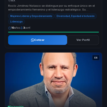
MX
Rocío Jiménez Nolasco se distingue por su enfoque único en el
empoderamiento femenino y el liderazgo estratégico. Su
capacidad para trans...
Mujeres Líderes y Empoderamiento
Diversidad, Equidad e Inclusión
Liderazgo
10
años
3
conf.
Cotizar
Ver Perfil
ES
Disponible