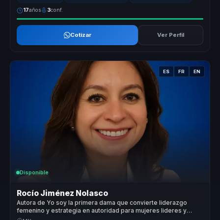
17
años
3
conf.
Cotizar
Ver Perfil
ES
FR
EN
Disponible
Rocío Jiménez Nolasco
Autora de Yo soy la primera dama que convierte liderazgo
femenino y estrategia en autoridad para mujeres lideres y
organizaciones.