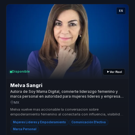
ES
Disponible
Ver Reel
Melva Sangri
Autora de Soy Mama Digital, convierte liderazgo femenino y
marca personal en autoridad para mujeres lideres y empresas
globales.
MX
Melva vuelve mas accionable la conversacion sobre
empoderamiento femenino al conectarla con influencia, visibilidad
y capacidad real de d...
Mujeres Líderes y Empoderamiento
Comunicación Efectiva
Marca Personal