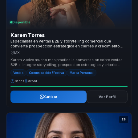
Disponible
Karem Torres
Especialista en ventas B2B y storytelling comercial que
convierte prospeccion estrategica en cierres y crecimiento
para equipos comerciales.
MX
Karem vuelve mucho mas practica la conversacion sobre ventas
B2B al integrar storytelling, prospeccion estrategica y criterio
comercial e...
Ventas
Comunicación Efectiva
Marca Personal
8
años
3
conf.
Cotizar
Ver Perfil
ES