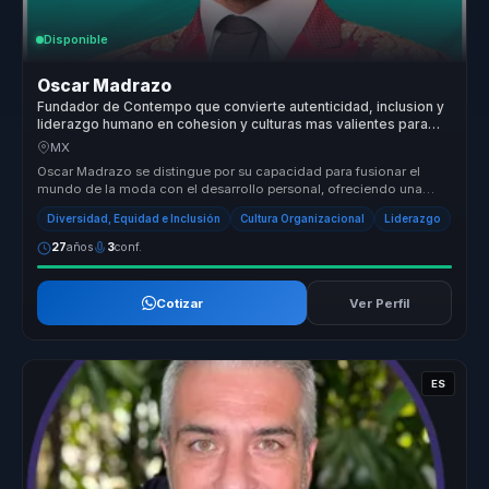
Disponible
Oscar Madrazo
Fundador de Contempo que convierte autenticidad, inclusion y
liderazgo humano en cohesion y culturas mas valientes para
empresas y equipos.
MX
Oscar Madrazo se distingue por su capacidad para fusionar el
mundo de la moda con el desarrollo personal, ofreciendo una
propuesta de val...
Diversidad, Equidad e Inclusión
Cultura Organizacional
Liderazgo
27
años
3
conf.
Cotizar
Ver Perfil
ES