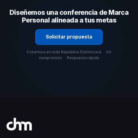
su capacidad de adaptar el contenido a tu contexto
Diseñemos una conferencia de Marca
organizacional. En CHM República Dominicana te
ayudamos con una selección estratégica basada en
Personal alineada a tus metas
estos criterios.
Solicitar propuesta
Cobertura en toda República Dominicana
·
Sin
compromiso
·
Respuesta rápida