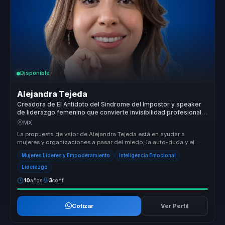
Disponible
Alejandra Tejeda
Creadora de El Antidoto del Sindrome del Impostor y speaker
de liderazgo femenino que convierte invisibilidad profesional
en autoridad para mujeres lideres.
MX
La propuesta de valor de Alejandra Tejeda está en ayudar a
mujeres y organizaciones a pasar del miedo, la auto-duda y el
auto sabotaje a ...
Mujeres Líderes y Empoderamiento
Inteligencia Emocional
Liderazgo
10
años
3
conf.
Cotizar
Ver Perfil