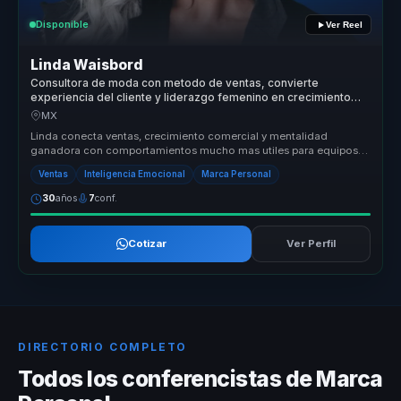
Disponible
Ver Reel
Linda Waisbord
Consultora de moda con metodo de ventas, convierte
experiencia del cliente y liderazgo femenino en crecimiento
comercial para marcas.
MX
Linda conecta ventas, crecimiento comercial y mentalidad
ganadora con comportamientos mucho mas utiles para equipos
que necesitan sostene...
Ventas
Inteligencia Emocional
Marca Personal
30
años
7
conf.
Cotizar
Ver Perfil
DIRECTORIO COMPLETO
Todos los conferencistas de Marca