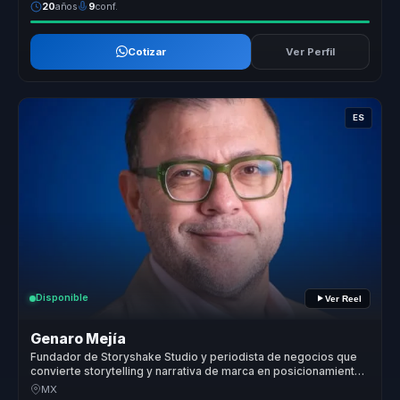
20
años
9
conf.
Cotizar
Ver Perfil
ES
Disponible
Ver Reel
Genaro Mejía
Fundador de Storyshake Studio y periodista de negocios que
convierte storytelling y narrativa de marca en posicionamiento
para empresas y lideres.
MX