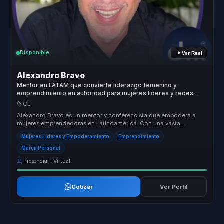
Disponible
Ver Reel
Alexandro Bravo
Mentor en LATAM que convierte liderazgo femenino y
emprendimiento en autoridad para mujeres lideres y redes
empresariales.
CL
Alexandro Bravo es un mentor y conferencista que empodera a
mujeres emprendedoras en Latinoamérica. Con una vasta
experiencia y formación...
Mujeres Líderes y Empoderamiento
Emprendimiento
Marca Personal
Presencial · Virtual
Cotizar
Ver Perfil