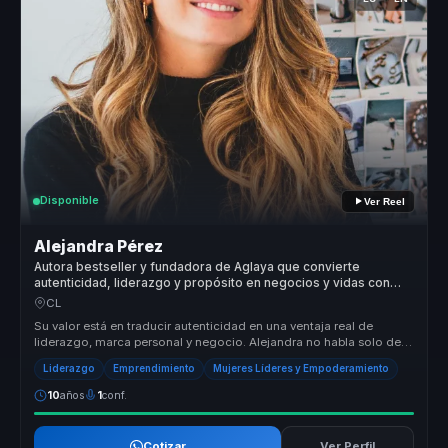
Disponible
Ver Reel
Alejandra Pérez
Autora bestseller y fundadora de Aglaya que convierte
autenticidad, liderazgo y propósito en negocios y vidas con
sentido.
CL
Su valor está en traducir autenticidad en una ventaja real de
liderazgo, marca personal y negocio. Alejandra no habla solo de
inspiración...
Liderazgo
Emprendimiento
Mujeres Líderes y Empoderamiento
10
años
1
conf.
Cotizar
Ver Perfil