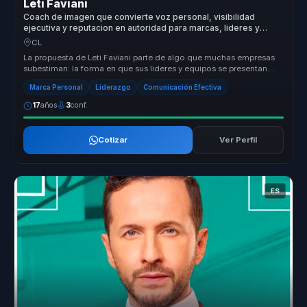
Leti Faviani
Coach de imagen que convierte voz personal, visibilidad
ejecutiva y reputacion en autoridad para marcas, lideres y
voceros.
CL
La propuesta de Leti Faviani parte de algo que muchas empresas
subestiman: la forma en que sus lideres y equipos se presentan
tambien com...
Marca Personal
Liderazgo
Comunicación Efectiva
17
años
3
conf.
Cotizar
Ver Perfil
ES