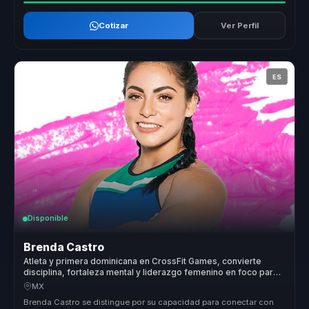
Cotizar
Ver Perfil
ES
Disponible
Brenda Castro
Atleta y primera dominicana en CrossFit Games, convierte
disciplina, fortaleza mental y liderazgo femenino en foco para
equipos.
MX
Brenda Castro se distingue por su capacidad para conectar con