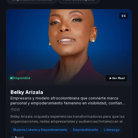
ES
Disponible
Ver Reel
Belky Arizala
Empresaria y modelo afrocolombiana que convierte marca
personal y empoderamiento femenino en visibilidad, confianza
y acción para mujeres líderes.
CO
Belky Arizala orquesta experiencias transformadoras para que las
organizaciones, redes empresariales y audiencias fortalezcan el
liderazg...
Mujeres Líderes y Empoderamiento
Emprendimiento
Liderazgo
3
conf.