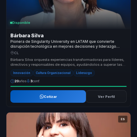
Disponible
Bárbara Silva
Pionera de Singularity University en LATAM que convierte
disrupción tecnológica en mejores decisiones y liderazgo
digital para empresas.
CL
Bárbara Silva orquesta experiencias transformadoras para líderes,
directivos y responsables de equipos, ayudándolos a superar las
barrera...
Innovación
Cultura Organizacional
Liderazgo
20
años
3
conf.
Cotizar
Ver Perfil
ES