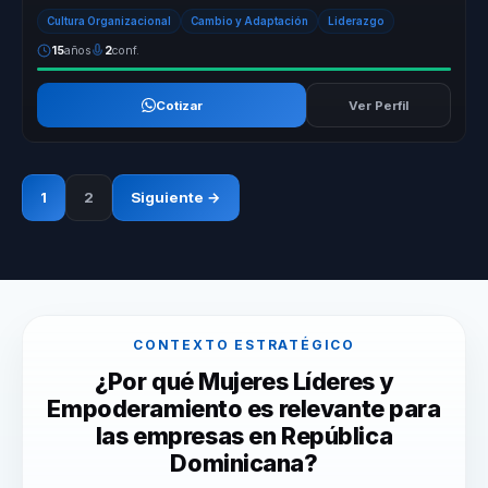
Conecta IA...
Cultura Organizacional
Cambio y Adaptación
Liderazgo
15
años
2
conf.
Cotizar
Ver Perfil
1
2
Siguiente →
CONTEXTO ESTRATÉGICO
¿Por qué Mujeres Líderes y
Empoderamiento es relevante para
las empresas en República
Dominicana?