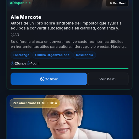
Disponible
Ver Reel
Ale Marcote
Autora de un libro sobre sindrome del impostor que ayuda a
equipos a convertir autoexigencia en claridad, confianza y
participacion.
AR
Su diferencial esta en convertir conversaciones internas dificiles
en herramientas utiles para cultura, liderazgo y bienestar. Hace que
t...
Liderazgo
Cultura Organizacional
Resiliencia
25
años
4
conf.
Cotizar
Ver Perfil
Recomendado CHM · TOP 4