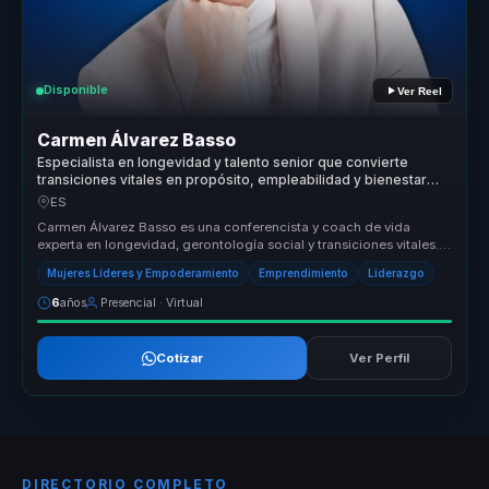
Disponible
Ver Reel
Carmen Álvarez Basso
Especialista en longevidad y talento senior que convierte
transiciones vitales en propósito, empleabilidad y bienestar
para profesionales y organizaciones.
ES
Carmen Álvarez Basso es una conferencista y coach de vida
experta en longevidad, gerontología social y transiciones vitales.
Ayuda a las ...
Mujeres Líderes y Empoderamiento
Emprendimiento
Liderazgo
6
años
Presencial · Virtual
Cotizar
Ver Perfil
DIRECTORIO COMPLETO