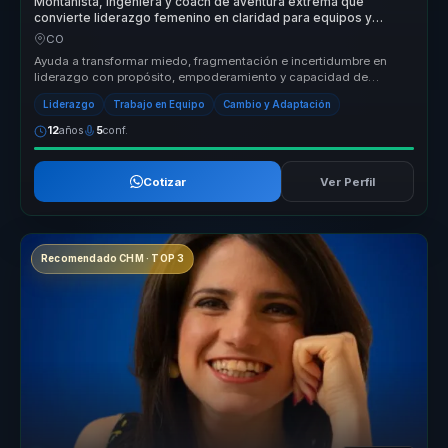
Montanista, ingeniera y coach de aventura extrema que
convierte liderazgo femenino en claridad para equipos y
mujeres lideres.
CO
Ayuda a transformar miedo, fragmentación e incertidumbre en
liderazgo con propósito, empoderamiento y capacidad de
avanzar paso a paso ha...
Liderazgo
Trabajo en Equipo
Cambio y Adaptación
12
años
5
conf.
Cotizar
Ver Perfil
Recomendado CHM · TOP 3