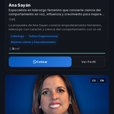
Ana Sayán
Especialista en liderazgo femenino que convierte ciencia del
comportamiento en voz, influencia y crecimiento para mujeres
líderes y equipos.
PE
La propuesta de Ana Sayan conecta empoderamiento femenino,
liderazgo con caracter y ciencia del comportamiento con un reto
concreto para ...
Liderazgo
Cultura Organizacional
Mujeres Líderes y Empoderamiento
3
conf.
Cotizar
Ver Perfil
ES
EN