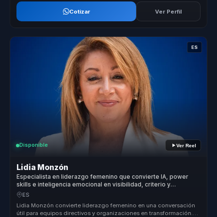
Cotizar
Ver Perfil
ES
Disponible
Ver Reel
Lidia Monzón
Especialista en liderazgo femenino que convierte IA, power
skills e inteligencia emocional en visibilidad, criterio y
crecimiento para mujeres líderes.
ES
Lidia Monzón convierte liderazgo femenino en una conversación
útil para equipos directivos y organizaciones en transformación.