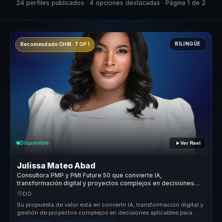
24 perfiles publicados · 4 opciones destacadas · Página 1 de 2
BILINGÜE
Recomendado CHM · TOP 1
Disponible
Ver Reel
Julissa Mateo Abad
Consultora PMP y PMI Future 50 que convierte IA,
transformación digital y proyectos complejos en decisiones
para empresas.
DO
Su propuesta de valor está en convertir IA, transformación digital y
gestión de proyectos complejos en decisiones aplicables para
empresa...