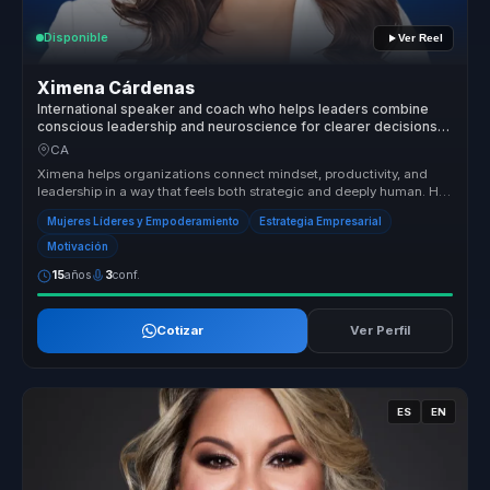
Disponible
Ver Reel
Ximena Cárdenas
International speaker and coach who helps leaders combine
conscious leadership and neuroscience for clearer decisions
and sustainable performance.
CA
Ximena helps organizations connect mindset, productivity, and
leadership in a way that feels both strategic and deeply human. Her
session...
Mujeres Líderes y Empoderamiento
Estrategia Empresarial
Motivación
15
años
3
conf.
Cotizar
Ver Perfil
ES
EN