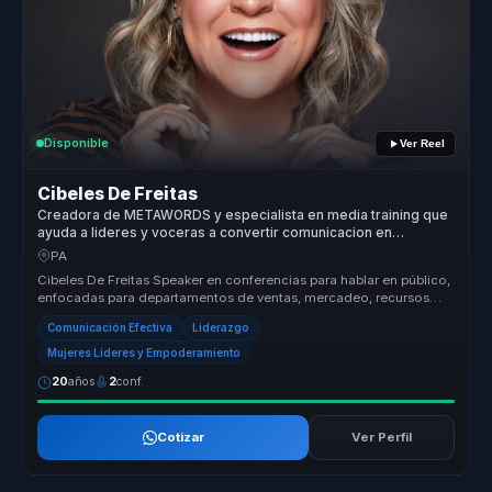
Disponible
Ver Reel
Cibeles De Freitas
Creadora de METAWORDS y especialista en media training que
ayuda a lideres y voceras a convertir comunicacion en
influencia, autoridad y visibilidad.
PA
Cibeles De Freitas Speaker en conferencias para hablar en público,
enfocadas para departamentos de ventas, mercadeo, recursos
humanos, at...
Comunicación Efectiva
Liderazgo
Mujeres Líderes y Empoderamiento
20
años
2
conf.
Cotizar
Ver Perfil