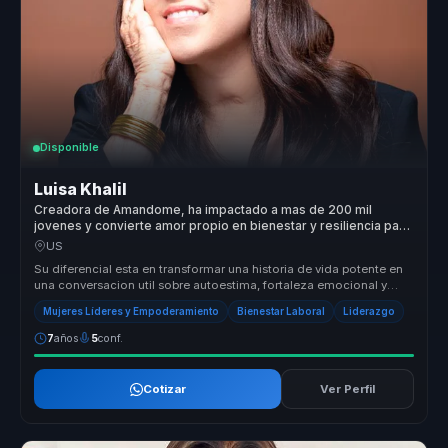
Disponible
Luisa Khalil
Creadora de Amandome, ha impactado a mas de 200 mil
jovenes y convierte amor propio en bienestar y resiliencia para
equipos.
US
Su diferencial esta en transformar una historia de vida potente en
una conversacion util sobre autoestima, fortaleza emocional y
accion. ...
Mujeres Líderes y Empoderamiento
Bienestar Laboral
Liderazgo
7
años
5
conf.
Cotizar
Ver Perfil