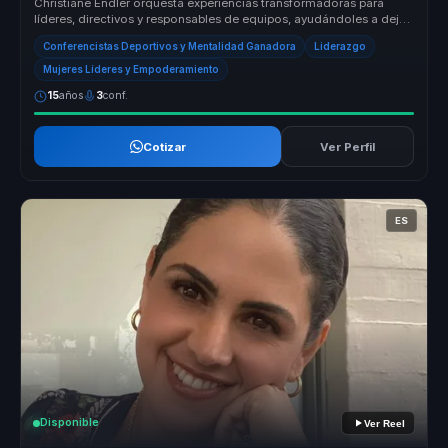
Christiane Endler orquesta experiencias transformadoras para
líderes, directivos y responsables de equipos, ayudándoles a dejar
atrás la ...
Conferencistas Deportivos y Mentalidad Ganadora
Liderazgo
Mujeres Líderes y Empoderamiento
15
años
3
conf.
Cotizar
Ver Perfil
ES
Disponible
Ver Reel