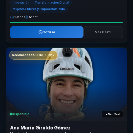
Innovación
Transformación Digital
Mujeres Líderes y Empoderamiento
10
años
5
conf.
Cotizar
Ver Perfil
Recomendado CHM · TOP 2
Disponible
Ver Reel
Ana María Giraldo Gómez