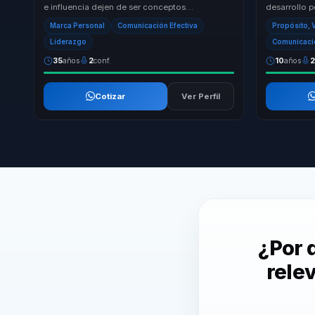
e influencia dejen de ser conceptos
desarrollo 
aspiracionales y se conviertan en decisiones
aprendizaje
Marca Personal
Comunicación Efectiva
Propósito, V
concretas ...
la audiencia.
Liderazgo
Comunicació
35
años
2
conf.
10
años
Cotizar
Ver Perfil
¿Por 
rele