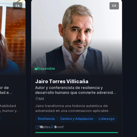
ES
ES
Disponible
Jairo Torres Villicaña
tor de
Autor y conferencista de resiliencia y
dad e
desarrollo humano que convierte adversidad
do y
en fortaleza para equipos y lideres.
MX
quipos.
 habilidad
Jairo transforma una historia autentica de
, humor y
adversidad en una conversacion aplicable
o
sobre actitud, resiliencia y crecimiento humano,
Resiliencia
Cambio y Adaptación
Liderazgo
para...
18
años
9
conf.