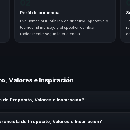
02
Perfil de audiencia
S
,
Evaluamos si tu público es directivo, operativo o
Te
técnico. El mensaje y el speaker cambian
re
radicalmente según la audiencia.
co
o, Valores e Inspiración
 de Propósito, Valores e Inspiración?
Valores e Inspiración es un experto que comparte conocimiento, estra
onvenciones y seminarios. Su objetivo es generar reflexión, inspiraci
rencista de Propósito, Valores e Inspiración?