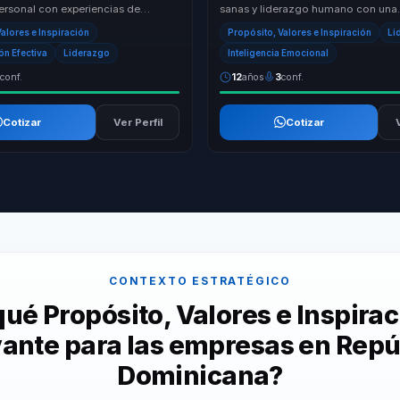
personal con experiencias de
sanas y liderazgo humano con una
 mas significativas, ayudando a que
conversacion aplicable al trabajo re
alores e Inspiración
Propósito, Valores e Inspiración
Li
..
equipos que n...
n Efectiva
Liderazgo
Inteligencia Emocional
2
conf.
12
años
3
conf.
Cotizar
Ver Perfil
Cotizar
CONTEXTO ESTRATÉGICO
qué Propósito, Valores e Inspirac
vante para las empresas en Repú
Dominicana?