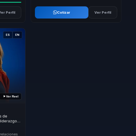
Ver Perfil
Cotizar
Ver Perfil
ES
EN
Ver Reel
s de
 liderazgo
res y
 relaciones