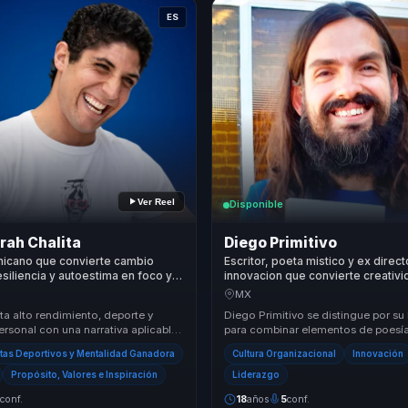
ES
Ver Reel
Disponible
rah Chalita
Diego Primitivo
nicano que convierte cambio
Escritor, poeta mistico y ex direc
esiliencia y autoestima en foco y
innovacion que convierte creativi
para equipos bajo alta presion.
innovacion en proposito comparti
MX
cohesion para organizaciones y e
a alto rendimiento, deporte y
Diego Primitivo se distingue por su
ersonal con una narrativa aplicable
para combinar elementos de poesía
e necesitan reforzar disciplina, re...
magia en sus conferencias, creand
tas Deportivos y Mentalidad Ganadora
Cultura Organizacional
Innovación
experiencias ...
Propósito, Valores e Inspiración
Liderazgo
3
conf.
18
años
5
conf.