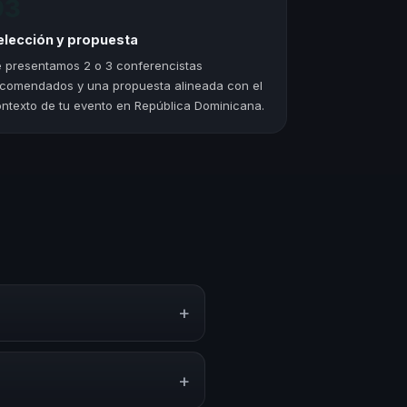
03
elección y propuesta
 presentamos 2 o 3 conferencistas
comendados y una propuesta alineada con el
ntexto de tu evento en República Dominicana.
+
tegias y experiencias sobre este
ón y herramientas aplicables
+