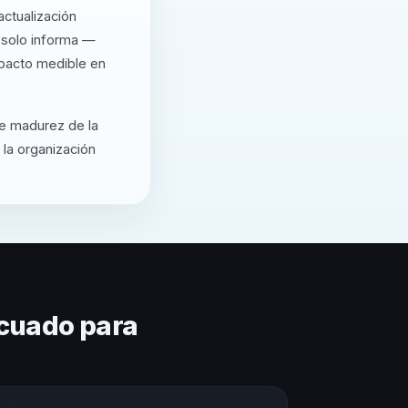
ctualización
 solo informa —
mpacto medible en
de madurez de la
 la organización
cuado para