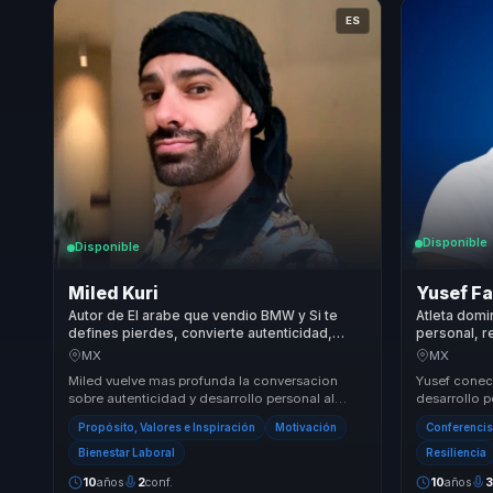
ES
Disponible
Disponible
Miled Kuri
Yusef Fa
Autor de El arabe que vendio BMW y Si te
Atleta domi
defines pierdes, convierte autenticidad,
personal, r
marca personal y proposito en claridad para
resultados 
MX
MX
equipos.
Miled vuelve mas profunda la conversacion
Yusef conect
sobre autenticidad y desarrollo personal al
desarrollo p
conectarla con reflexion, autoconocimiento y
a equipos qu
Propósito, Valores e Inspiración
Motivación
Conferencis
vincul...
Bienestar Laboral
Resiliencia
10
años
2
conf.
10
años