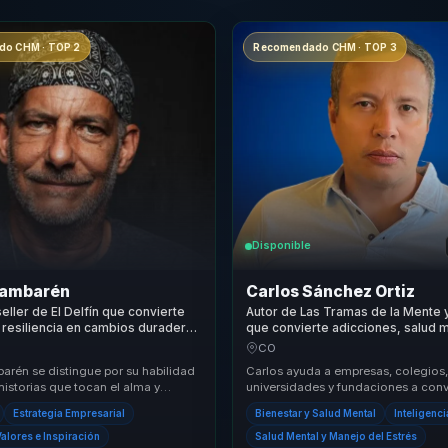
o CHM · TOP 2
Recomendado CHM · TOP 3
Disponible
Bambarén
Carlos Sánchez Ortiz
eller de El Delfín que convierte
Autor de Las Tramas de la Mente 
 resiliencia en cambios duraderos
que convierte adicciones, salud m
n dentro de las organizaciones.
poder interior en conciencia aplic
CO
arén se distingue por su habilidad
Carlos ayuda a empresas, colegios
historias que tocan el alma y
universidades y fundaciones a conv
a acción. Su enfoque único combina
adicciones, salud mental, miedo y 
Estrategia Empresarial
Bienestar y Salud Mental
Inteligenc
compulsivos en conci...
alores e Inspiración
Salud Mental y Manejo del Estrés