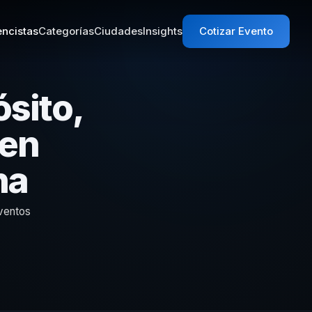
ncistas
Categorías
Ciudades
Insights
Cotizar Evento
sito,
 en
na
eventos