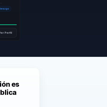
al, para
derazgo
Ver Perfil
ión es
blica