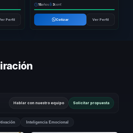
15
años
3
conf.
Ver Perfil
Cotizar
Ver Perfil
iración
Hablar con nuestro equipo
Solicitar propuesta
tivación
Inteligencia Emocional