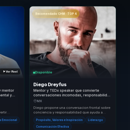
Recomendado CHM · TOP 4
Ver Reel
Disponible
Diego Dreyfus
y mentor
Mentor y TEDx speaker que convierte
ental y
conversaciones incomodas, responsabilidad
able.
y conciencia en claridad para lideres y
MX
equipos.
,
Diego propone una conversacion frontal sobre
ertir
conciencia y responsabilidad que ayuda a
hábitos
romper inercias, revisar narrativas personales y
ia Emocional
Propósito, Valores e Inspiración
Liderazgo
ab...
Comunicación Efectiva