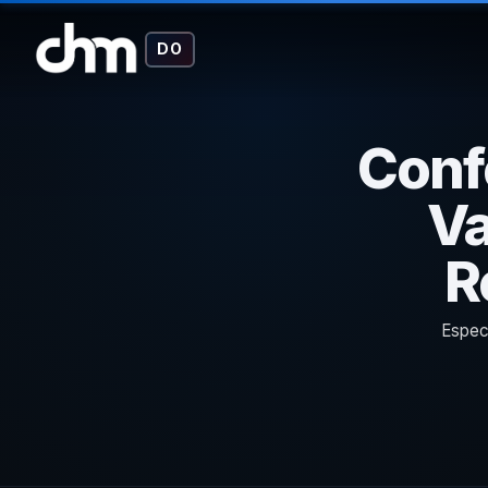
DO
Conf
Va
R
Especi