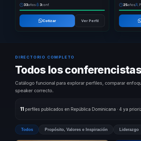
33
años
3
conf.
25
años
P
Cotizar
Ver Perfil
DIRECTORIO COMPLETO
Todos los conferencistas 
Catálogo funcional para explorar perfiles, comparar enfoqu
speaker correcto.
11
perfiles publicados en República Dominicana
· 4 ya prio
Todos
Propósito, Valores e Inspiración
Liderazgo