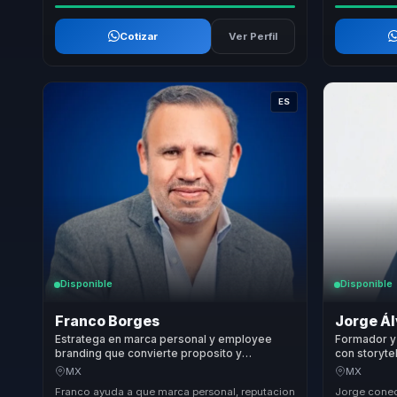
Cotizar
Ver Perfil
ES
Disponible
Disponible
Franco Borges
Jorge Á
Estratega en marca personal y employee
Formador y
branding que convierte proposito y
con storyte
reputacion en posicionamiento y autoridad
claridad pa
MX
MX
para lideres y organizaciones.
Franco ayuda a que marca personal, reputacion
Jorge conec