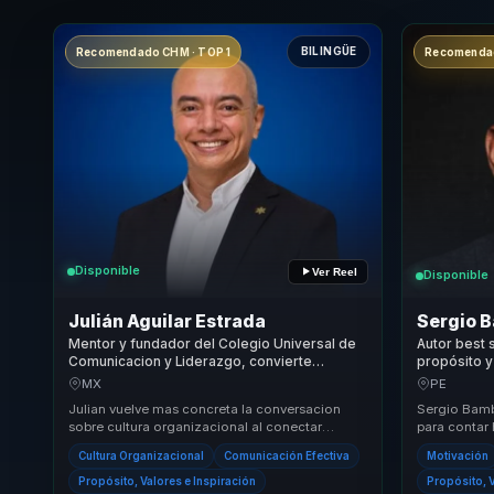
BILINGÜE
Recomendado CHM · TOP 1
Recomendad
Disponible
Ver Reel
Disponible
Julián Aguilar Estrada
Sergio 
Mentor y fundador del Colegio Universal de
Autor best s
Comunicacion y Liderazgo, convierte
propósito y
proposito y cultura en bienestar para
y motivació
MX
PE
organizaciones.
Julian vuelve mas concreta la conversacion
Sergio Bamb
sobre cultura organizacional al conectar
para contar 
proposito, coherencia y comunicacion con
motivan a l
Cultura Organizacional
Comunicación Efectiva
Motivación
decisiones p...
la ...
Propósito, Valores e Inspiración
Propósito, V