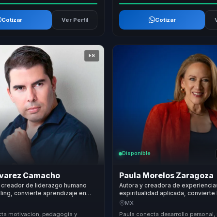
Cotizar
Ver Perfil
Cotizar
ES
Disponible
lvarez Camacho
Paula Morelos Zaragoza
 creador de liderazgo humano
Autora y creadora de experiencia
lling, convierte aprendizaje en
espiritualidad aplicada, convierte
ra equipos de trabajo reales.
consciente en cohesion para lide
MX
equipos.
ta motivacion, pedagogia y
Paula conecta desarrollo personal,