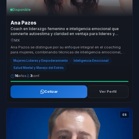
Disponible
Ana Pazos
Coach en liderazgo femenino e inteligencia emocional que
convierte autoestima y claridad en ventaja para lideres y
equipos.
MX
Ana Pazos se distingue por su enfoque integral en el coaching
para mujeres, combinando técnicas de inteligencia emocional,
mindfulness y ...
Mujeres Líderes y Empoderamiento
Inteligencia Emocional
Salud Mental y Manejo del Estrés
16
años
3
conf.
Cotizar
Ver Perfil
ES