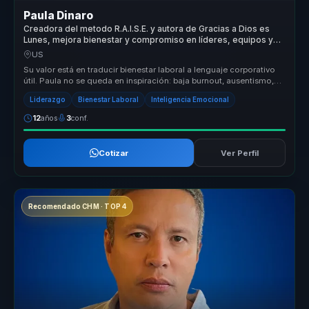
Paula Dinaro
Creadora del metodo R.A.I.S.E. y autora de Gracias a Dios es
Lunes, mejora bienestar y compromiso en líderes, equipos y
empresas.
US
Su valor está en traducir bienestar laboral a lenguaje corporativo
útil. Paula no se queda en inspiración: baja burnout, ausentismo,
renu...
Liderazgo
Bienestar Laboral
Inteligencia Emocional
12
años
3
conf.
Cotizar
Ver Perfil
Recomendado CHM · TOP 4