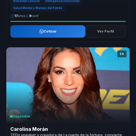
Bienestar Laboral
Inteligencia Emocional
Salud Mental y Manejo del Estrés
17
años
9
conf.
Cotizar
Ver Perfil
ES
Disponible
Carolina Morán
TEDx speaker y creadora de La rueda de la fortuna, convierte