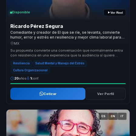
Disponible
Ver Reel
Ricardo Pérez Segura
Comediante y creador de El que se ríe, se levanta, convierte
humor, error y estrés en resiliencia y mejor clima laboral para
equipos.
MX
Su propuesta convierte una conversación que normalmente entra
con resistencia en una experiencia que la audiencia sí quiere
escuchar. Des...
Resiliencia
Salud Mental y Manejo del Estrés
Cultura Organizacional
20
años
1
conf.
Cotizar
Ver Perfil
ES
EN
IT