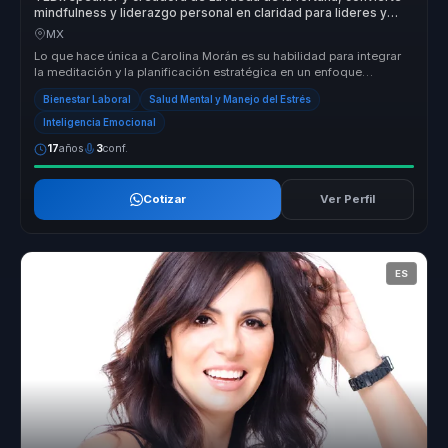
mindfulness y liderazgo personal en claridad para lideres y
equipos.
MX
Lo que hace única a Carolina Morán es su habilidad para integrar
la meditación y la planificación estratégica en un enfoque
cohesivo que ...
Bienestar Laboral
Salud Mental y Manejo del Estrés
Inteligencia Emocional
17
años
3
conf.
Cotizar
Ver Perfil
ES