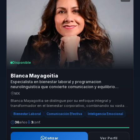
Disponible
Blanca Mayagoitia
Especialista en bienestar laboral y programacion
neurolinguistica que convierte comunicacion y equilibrio
emocional en colaboracion mas sana para equipos.
MX
Blanca Mayagoitia se distingue por su enfoque integral y
transformador en el bienestar corporativo, combinando su vasta
experiencia en co...
Bienestar Laboral
Comunicación Efectiva
Inteligencia Emocional
36
años
3
conf.
Cotizar
Ver Perfil