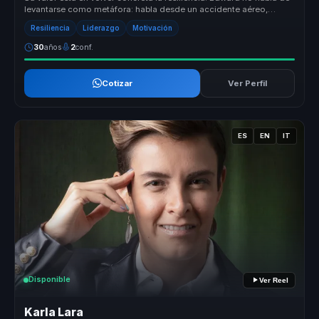
levantarse como metáfora: habla desde un accidente aéreo,
rehabilitac...
Resiliencia
Liderazgo
Motivación
30
años
2
conf.
Cotizar
Ver Perfil
ES
EN
IT
Disponible
Ver Reel
Karla Lara