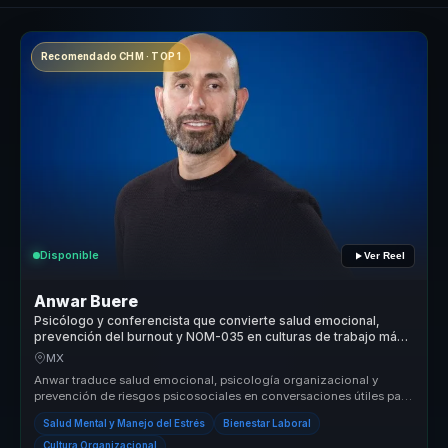
Recomendado CHM · TOP 1
Disponible
Ver Reel
Anwar Buere
Psicólogo y conferencista que convierte salud emocional,
prevención del burnout y NOM-035 en culturas de trabajo más
humanas.
MX
Anwar traduce salud emocional, psicología organizacional y
prevención de riesgos psicosociales en conversaciones útiles para
empresas. Ay...
Salud Mental y Manejo del Estrés
Bienestar Laboral
Cultura Organizacional