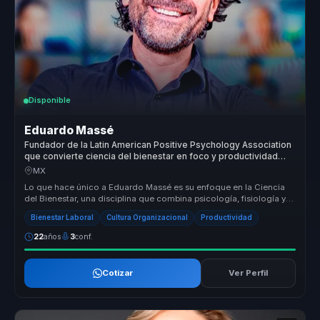
Disponible
Eduardo Massé
Fundador de la Latin American Positive Psychology Association
que convierte ciencia del bienestar en foco y productividad
para empresas y equipos.
MX
Lo que hace único a Eduardo Massé es su enfoque en la Ciencia
del Bienestar, una disciplina que combina psicología, fisiología y
mindfuln...
Bienestar Laboral
Cultura Organizacional
Productividad
22
años
3
conf.
Cotizar
Ver Perfil