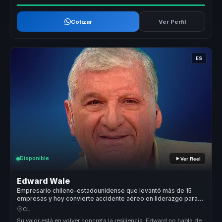
Cotizar
Ver Perfil
ES
Disponible
Ver Reel
Edward Wale
Empresario chileno-estadounidense que levantó más de 15
empresas y hoy convierte accidente aéreo en liderazgo para
empresas.
CL
Su valor está en volver concreta la resiliencia. Edward no habla de