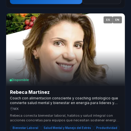
ES
EN
Disponible
Rebeca Martínez
Coach con alimentacion consciente y coaching ontologico que
convierte salud mental y bienestar en energia para lideres y
equipos.
MX
Rebeca conecta bienestar laboral, habitos y salud integral con
acciones concretas para equipos que necesitan sostener energia,
enfoque y ...
Bienestar Laboral
Salud Mental y Manejo del Estrés
Productividad