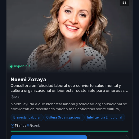
ES
Disponible
Noemi Zozaya
Consultora en felicidad laboral que convierte salud mental y
cultura organizacional en bienestar sostenible para empresas y
lideres.
MX
Noemi ayuda a que bienestar laboral y felicidad organizacional se
conviertan en decisiones mucho mas concretas sobre cultura,
liderazgo y...
Bienestar Laboral
Cultura Organizacional
Inteligencia Emocional
19
años
5
conf.