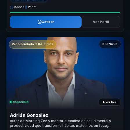
15
años
2
conf.
Cotizar
Ver Perfil
BILINGÜE
Recomendado CHM · TOP 2
Disponible
Ver Reel
Adrián González
Autor de Morning Zen y mentor ejecutivo en salud mental y
productividad que transforma hábitos matutinos en foco,