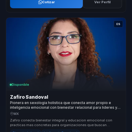
Cotizar
Ver Perfil
ES
Disponible
Zafiro Sandoval
Pionera en sexologia holistica que conecta amor propio e
inteligencia emocional con bienestar relacional para lideres y
equipos.
MX
Zafiro conecta bienestar integral y educacion emocional con
practicas mas concretas para organizaciones que buscan
relaciones mas sanas, ...