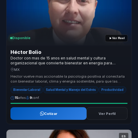
Disponible
Ver Reel
Héctor Bolio
Doctor con mas de 15 anos en salud mental y cultura
organizacional que convierte bienestar en energia para
equipos de trabajo.
MX
Hector vuelve mas accionable la psicologia positiva al conectarla
con bienestar laboral, clima y energia sostenible, para que las
empresa...
Bienestar Laboral
Salud Mental y Manejo del Estrés
Productividad
15
años
9
conf.
Cotizar
Ver Perfil
ES