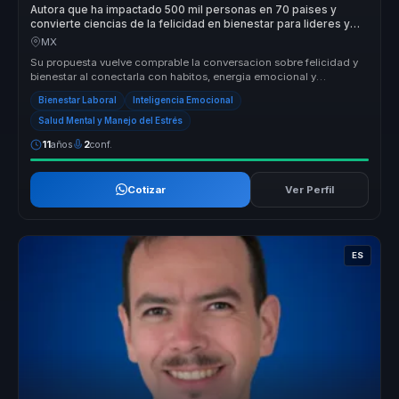
Autora que ha impactado 500 mil personas en 70 paises y
convierte ciencias de la felicidad en bienestar para lideres y
equipos.
MX
Su propuesta vuelve comprable la conversacion sobre felicidad y
bienestar al conectarla con habitos, energia emocional y
sostenibilidad d...
Bienestar Laboral
Inteligencia Emocional
Salud Mental y Manejo del Estrés
11
años
2
conf.
Cotizar
Ver Perfil
ES