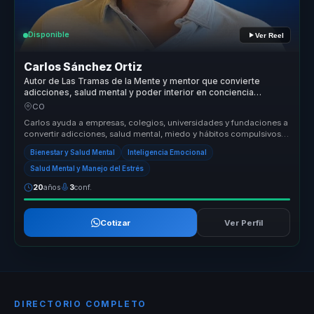
Disponible
Ver Reel
Carlos Sánchez Ortiz
Autor de Las Tramas de la Mente y mentor que convierte
adicciones, salud mental y poder interior en conciencia
aplicable.
CO
Carlos ayuda a empresas, colegios, universidades y fundaciones a
convertir adicciones, salud mental, miedo y hábitos compulsivos
en conci...
Bienestar y Salud Mental
Inteligencia Emocional
Salud Mental y Manejo del Estrés
20
años
3
conf.
Cotizar
Ver Perfil
DIRECTORIO COMPLETO