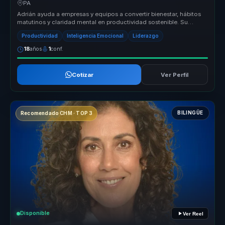
energía y rendimiento para líderes y equipos.
PA
Adrián ayuda a empresas y equipos a convertir bienestar, hábitos
matutinos y claridad mental en productividad sostenible. Su
propuesta un...
Productividad
Inteligencia Emocional
Liderazgo
18
años
1
conf.
Cotizar
Ver Perfil
BILINGÜE
Recomendado CHM · TOP 3
Disponible
Ver Reel