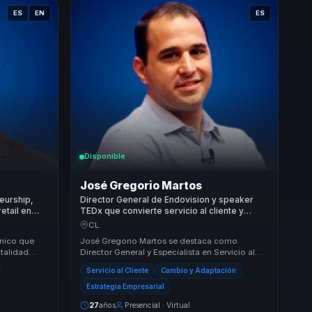
ES
EN
ES
Disponible
José Gregorio Martos
eurship,
Director General de Endovision y speaker
etail en
TEDx que convierte servicio al cliente y
neurociencia aplicada en ventaja competitiva
CL
para empresas.
único que
José Gregorio Martos se destaca como
talidad
Director General y Especialista en Servicio al
. Su
Cliente, siendo autor del libro 'El Paso Más
Servicio al Cliente
Cambio y Adaptación
Pequeño'...
Estrategia Empresarial
27
años
Presencial · Virtual