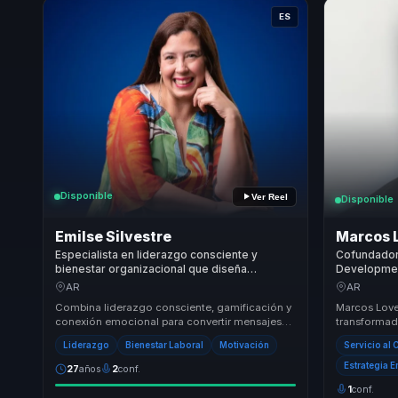
ES
Disponible
Ver Reel
Disponible
Emilse Silvestre
Marcos 
Especialista en liderazgo consciente y
Cofundador
bienestar organizacional que diseña
Developmen
experiencias para reforzar comunicación,
experiencia
AR
AR
compromiso y servicio en equipos.
crecimiento
Combina liderazgo consciente, gamificación y
Marcos Love
empresas.
conexión emocional para convertir mensajes
transformado
corporativos en experiencias memorables. Su
responsable
Liderazgo
Bienestar Laboral
Motivación
Servicio al 
valor...
atrás equipo
Estrategia 
27
años
2
conf.
1
conf.