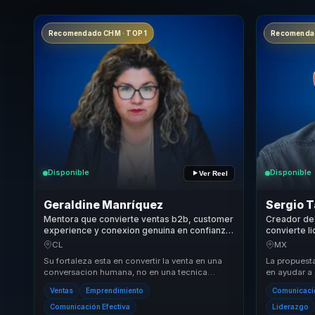
Recomendado CHM · TOP 1
Recomendad
Disponible
Disponible
Ver Reel
Geraldine Manríquez
Sergio T
Mentora que convierte ventas b2b, customer
Creador d
experience y conexion genuina en confianza
convierte l
para emprendedores, lideres y equipos.
cultura hum
CL
MX
cohesion p
Su fortaleza esta en convertir la venta en una
La propuesta
conversacion humana, no en una tecnica
en ayudar a 
agresiva. Combina experiencia emprendedora,
culturas de
Ventas
Emprendimiento
Comunicació
pedagog...
Comunicación Efectiva
Liderazgo