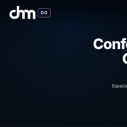
DO
Confe
Especia