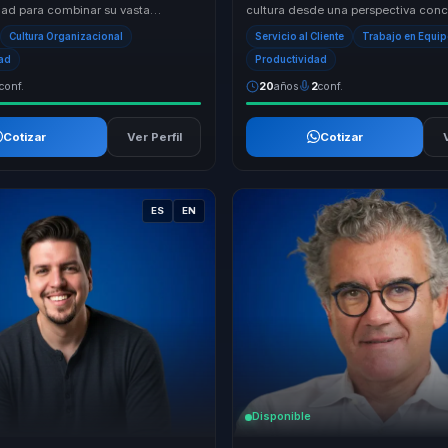
dad para combinar su vasta
cultura desde una perspectiva conc
en liderazgo y gestión empresarial
gestion. Convierte temas amplios d
Cultura Organizacional
Servicio al Cliente
Trabajo en Equi
y...
dad
Productividad
conf.
20
años
2
conf.
Cotizar
Ver Perfil
Cotizar
ES
EN
Disponible