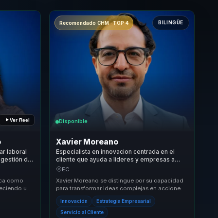
BILINGÜE
Recomendado CHM · TOP 4
Ver Reel
Disponible
o
Xavier Moreano
ar laboral
Especialista en innovacion centrada en el
 gestión del
cliente que ayuda a lideres y empresas a
y cultura
convertir estrategia digital en crecimiento,
EC
diferenciacion y lealtad.
aca como
Xavier Moreano se distingue por su capacidad
freciendo una
para transformar ideas complejas en acciones
forma
concretas. Su enfoque integrador conecta la
Innovación
Estrategia Empresarial
inn...
Servicio al Cliente