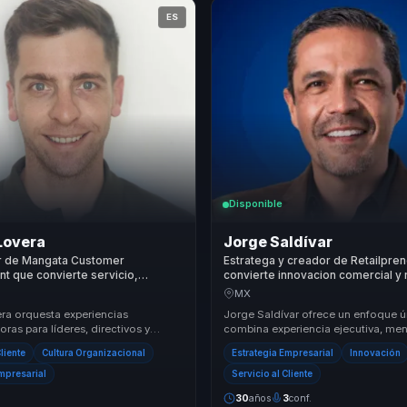
ES
Disponible
Lovera
Jorge Saldívar
 de Mangata Customer
Estratega y creador de Retailpren
t que convierte servicio,
convierte innovacion comercial y r
 del cliente y ventas en
ventaja competitiva para lideres
MX
 y cultura comercial para
empresariales.
ra orquesta experiencias
Jorge Saldívar ofrece un enfoque 
ras para líderes, directivos y
combina experiencia ejecutiva, men
s de equipos, ayudándoles a dejar
emprendedora y desarrollo humano
Cliente
Cultura Organizacional
Estrategia Empresarial
Innovación
s...
metodología Ret...
Empresarial
Servicio al Cliente
30
años
3
conf.