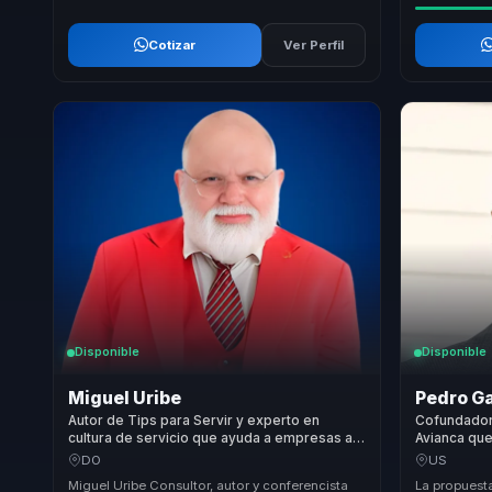
Cotizar
Ver Perfil
Disponible
Disponible
Miguel Uribe
Pedro G
Autor de Tips para Servir y experto en
Cofundador
cultura de servicio que ayuda a empresas a
Avianca que
convertir customer experience en lealtad,
comercial e
DO
US
rentabilidad y ventaja competitiva.
empresas.
Miguel Uribe Consultor, autor y conferencista
La propuest