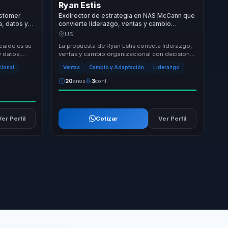
Ryan Estis
ustomer
Exdirector de estrategia en NAS McCann que
, datos y
convierte liderazgo, ventas y cambio
ventaja
organizacional en crecimiento comercial para
US
empresas.
caide es su
La propuesta de Ryan Estis conecta liderazgo,
 datos,
ventas y cambio organizacional con decisiones
e en la
que sí impactan crecimiento comercial. Desde
cional
Ventas
Cambio y Adaptación
Liderazgo
...
20
años
3
conf.
Ver Perfil
Cotizar
Ver Perfil