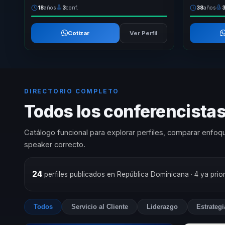
18
años
3
conf.
38
años
Cotizar
Ver Perfil
DIRECTORIO COMPLETO
Todos los conferencistas 
Catálogo funcional para explorar perfiles, comparar enfoqu
speaker correcto.
24
perfiles publicados en República Dominicana
· 4 ya pri
Todos
Servicio al Cliente
Liderazgo
Estrateg