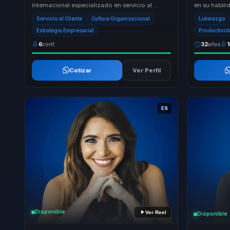
internacional especializado en servicio al
en su habili
cliente y experiencia WOW. Con más de 21,000
experiencia 
Servicio al Cliente
Cultura Organizacional
Liderazgo
hor...
con un ...
Estrategia Empresarial
Productivi
6
conf.
32
años
1
Cotizar
Ver Perfil
ES
Disponible
Ver Reel
Disponible