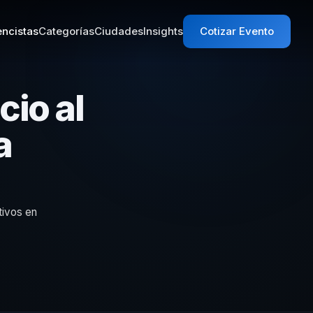
ncistas
Categorías
Ciudades
Insights
Cotizar Evento
cio al
a
tivos en