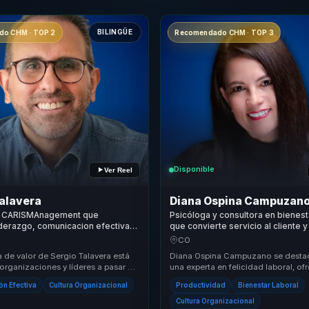
BILINGÜE
o CHM · TOP 2
Recomendado CHM · TOP 3
Disponible
Ver Reel
alavera
Diana Ospina Campuzan
e CARISMAnagement que
Psicóloga y consultora en bienest
iderazgo, comunicacion efectiva y
que convierte servicio al cliente y
ana en claridad, agilidad y
tiempo en rendimiento, equilibrio 
CO
ara equipos.
para equipos.
 de valor de Sergio Talavera está
Diana Ospina Campuzano se dest
organizaciones y líderes a pasar de
una experta en felicidad laboral, o
sgastadas o poco coherentes a en...
propuesta de valor única que trans
n Efectiva
Cultura Organizacional
Productividad
Bienestar Laboral
culturas ...
Cultura Organizacional