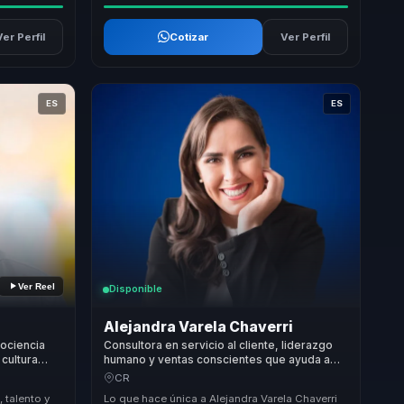
Ver Perfil
Cotizar
Ver Perfil
ES
ES
Ver Reel
Disponible
Alejandra Varela Chaverri
rociencia
Consultora en servicio al cliente, liderazgo
 cultura
humano y ventas conscientes que ayuda a
equipos.
empresas a convertir cultura interna en
CR
experiencia del cliente.
 talento y
Lo que hace única a Alejandra Varela Chaverri