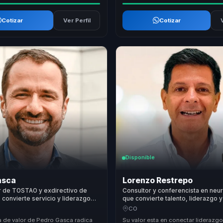
Cotizar
Ver Perfil
Cotizar
Disponible
asca
Lorenzo Restrepo
 de TOSTAO y exdirectivo de
Consultor y conferencista en neu
 convierte servicio y liderazgo
que convierte talento, liderazgo y
n resultados reales para
organizacional en cohesion para 
CO
a de valor de Pedro Gasca radica
Su valor esta en conectar liderazgo,