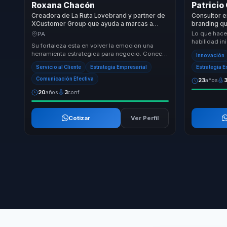
Roxana Chacón
Patricio
Creadora de La Ruta Lovebrand y partner de
Consultor e
XCustomer Group que ayuda a marcas a
branding q
convertir customer experience en
convertir c
Lo que hace 
PA
fidelizacion, diferenciacion y rentabilidad.
experiencia
habilidad in
Su fortaleza esta en volver la emocion una
estrategia d
herramienta estrategica para negocio. Conecta
Innovación
branding, experiencia del cliente y cultura de s...
Estrategia 
Servicio al Cliente
Estrategia Empresarial
Comunicación Efectiva
23
años
20
años
3
conf.
Cotizar
Ver Perfil