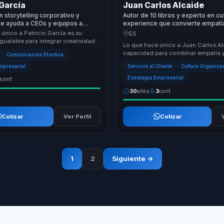
 García
Juan Carlos Alcaide
n storytelling corporativo y
Autor de 10 libros y experto en c
ue ayuda a CEOs y equipos a
experience que convierte empatía
reatividad en diferenciación,
Silver Economy en fidelización y 
único a Patricio García es su
ES
 y crecimiento.
competitiva para empresas.
igualable para integrar creatividad y
Lo que hace único a Juan Carlos Al
e manera que las ideas se convier...
capacidad para combinar empatía y
Comunicación Efectiva
tecnología y humanidad. Su enfoqu
Empresarial
Servicio al Cliente
Cultura Organiza
Silver Ec...
Estrategia Empresarial
3
conf.
30
años
3
conf.
Cotizar
Ver Perfil
Cotizar
1
2
Siguiente →