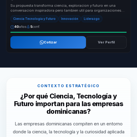
Su propuesta transforma ciencia, exploracion y futuro en una
conversacion inspiradora pero tambien util para organizaciones
que necesitan...
Ciencia Tecnología y Futuro
Innovación
Liderazgo
40
años
5
conf.
Cotizar
Ver Perfil
CONTEXTO ESTRATÉGICO
¿Por qué Ciencia, Tecnología y
Futuro importan para las empresas
dominicanas?
Las empresas dominicanas compiten en un entorno
donde la ciencia, la tecnología y la curiosidad aplicada