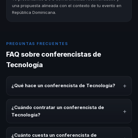
una propuesta alineada con el contexto de tu evento en
República Dominicana.
PREGUNTAS FRECUENTES
FAQ sobre conferencistas de
Tecnología
+
¿Qué hace un conferencista de Tecnología?
Un conferencista de Tecnología es un experto que
comparte conocimiento, estrategias y experiencias sobre
¿Cuándo contratar un conferencista de
+
este tema en eventos corporativos, convenciones y
Tecnología?
seminarios. Su objetivo es generar reflexión, inspiración y
herramientas aplicables para la audiencia.
Es ideal contratar un conferencista de Tecnología para
kick-offs, convenciones anuales, programas de
¿Cuánto cuesta un conferencista de