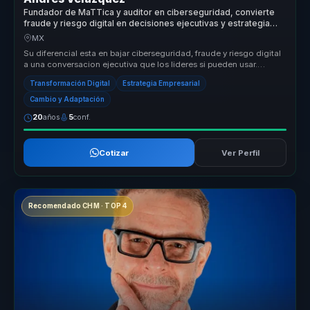
Fundador de MaTTica y auditor en ciberseguridad, convierte
fraude y riesgo digital en decisiones ejecutivas y estrategia
para empresas.
MX
Su diferencial esta en bajar ciberseguridad, fraude y riesgo digital
a una conversacion ejecutiva que los lideres si pueden usar.
Convier...
Transformación Digital
Estrategia Empresarial
Cambio y Adaptación
20
años
5
conf.
Cotizar
Ver Perfil
Recomendado CHM · TOP 4