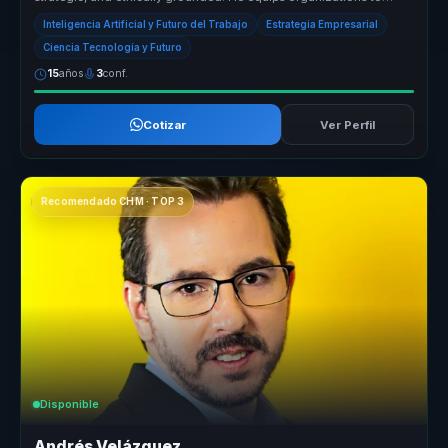
move beyond...
Inteligencia Artificial y Futuro del Trabajo
Estrategia Empresarial
Ciencia Tecnología y Futuro
15
años
3
conf.
Cotizar
Ver Perfil
Recomendado CHM · TOP 3
Disponible
Andrés Velázquez