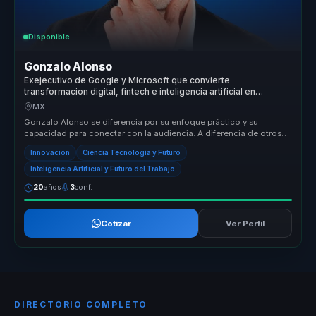
Disponible
Gonzalo Alonso
Exejecutivo de Google y Microsoft que convierte
transformacion digital, fintech e inteligencia artificial en
crecimiento y mejores decisiones para empresas.
MX
Gonzalo Alonso se diferencia por su enfoque práctico y su
capacidad para conectar con la audiencia. A diferencia de otros
speakers, Gonza...
Innovación
Ciencia Tecnología y Futuro
Inteligencia Artificial y Futuro del Trabajo
20
años
3
conf.
Cotizar
Ver Perfil
DIRECTORIO COMPLETO