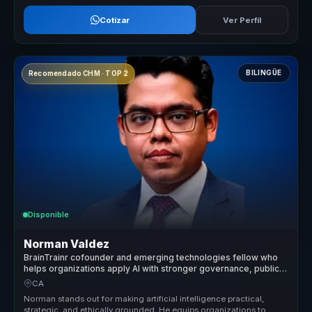
Cotizar
Ver Perfil
BILINGÜE
Recomendado CHM · TOP 2
Disponible
Norman Valdez
BrainTrainr cofounder and emerging technologies fellow who
helps organizations apply AI with stronger governance, public
trust, and long-term social value.
CA
Norman stands out for making artificial intelligence practical,
strategic, and ethically grounded. He equips organizations to