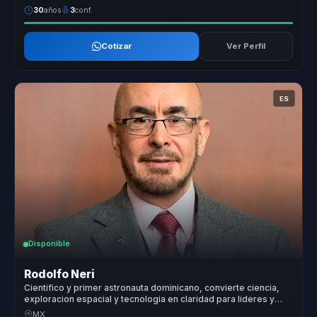
30
años
3
conf.
Cotizar
Ver Perfil
ES
Disponible
Rodolfo Neri
Cientifico y primer astronauta dominicano, convierte ciencia,
exploracion espacial y tecnologia en claridad para lideres y
equipos.
MX