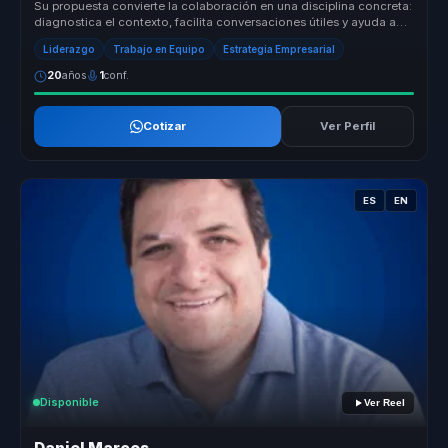
Su propuesta convierte la colaboración en una disciplina concreta:
diagnostica el contexto, facilita conversaciones útiles y ayuda a
equi...
Liderazgo
Trabajo en Equipo
Estrategia Empresarial
20
años
1
conf.
Cotizar
Ver Perfil
ES
EN
Disponible
Ver Reel