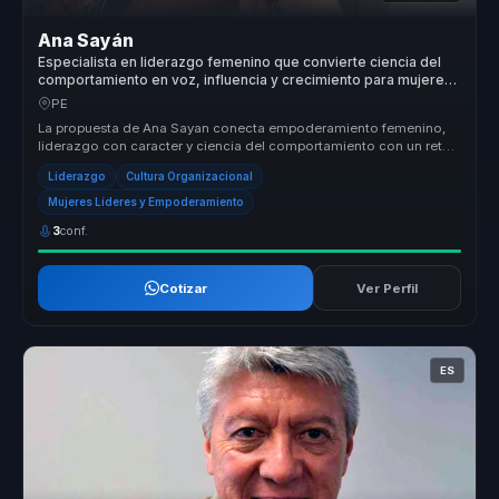
Ana Sayán
Especialista en liderazgo femenino que convierte ciencia del
comportamiento en voz, influencia y crecimiento para mujeres
líderes y equipos.
PE
La propuesta de Ana Sayan conecta empoderamiento femenino,
liderazgo con caracter y ciencia del comportamiento con un reto
concreto para ...
Liderazgo
Cultura Organizacional
Mujeres Líderes y Empoderamiento
3
conf.
Cotizar
Ver Perfil
ES