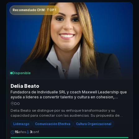
Recomendado CHM · TOP 1
Disponible
Delia Beato
Fundadora de Individualle SRL y coach Maxwell Leadership que
ayuda a lideres a convertir talento y cultura en cohesion,
liderazgo y pertenencia.
DO
Delia Beato se distingue por su enfoque transformador y su
capacidad para conectar con las audiencias. Su propuesta de
valor radica en su...
Liderazgo
Comunicación Efectiva
Cultura Organizacional
15
años
3
conf.