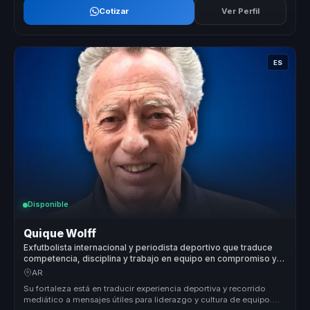
Cotizar
Ver Perfil
ES
Disponible
Quique Wolff
Exfutbolista internacional y periodista deportivo que traduce
competencia, disciplina y trabajo en equipo en compromiso y
cultura ganadora para empresas.
AR
Su fortaleza está en traducir experiencia deportiva y recorrido
mediático a mensajes útiles para liderazgo y cultura de equipo.