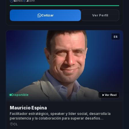
5
años
3
conf.
Cotizar
Ver Perfil
ES
Disponible
Ver Reel
Mauricio Espina
Facilitador estratégico, speaker y líder social, desarrolla la
persistencia y la colaboración para superar desafíos
complejos sin colapsar en el camino
CL