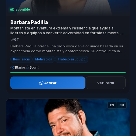
Disponible
Barbara Padilla
Montanista en aventura extrema y resiliencia que ayuda a
lideres y equipos a convertir adversidad en fortaleza mental,
cohesion y superacion.
GT
Barbara Padilla ofrece una propuesta de valor única basada en su
experiencia como montañista y conferencista. Su enfoque en la
transforma...
Resiliencia
Motivación
Trabajo en Equipo
10
años
3
conf.
Cotizar
Ver Perfil
ES
EN