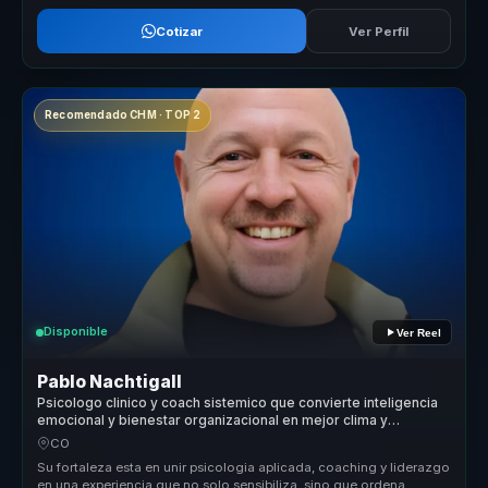
Cotizar
Ver Perfil
Recomendado CHM · TOP 2
Disponible
Ver Reel
Pablo Nachtigall
Psicologo clinico y coach sistemico que convierte inteligencia
emocional y bienestar organizacional en mejor clima y
desempeno para lideres y equipos.
CO
Su fortaleza esta en unir psicologia aplicada, coaching y liderazgo
en una experiencia que no solo sensibiliza, sino que ordena