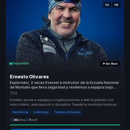
ES
EN
Disponible
Ver Reel
Ernesto Olivares
Explorador, 2 veces Everest e instructor de la Escuela Nacional
de Montaña que lleva seguridad y resiliencia a equipos bajo
presión.
CL
Ernesto ayuda a equipos y organizaciones a leer la presión con
más criterio, anticipación y disciplina. Desde la montaña traduce
segurida...
Resiliencia
Liderazgo
Trabajo en Equipo
30
años
7
conf.