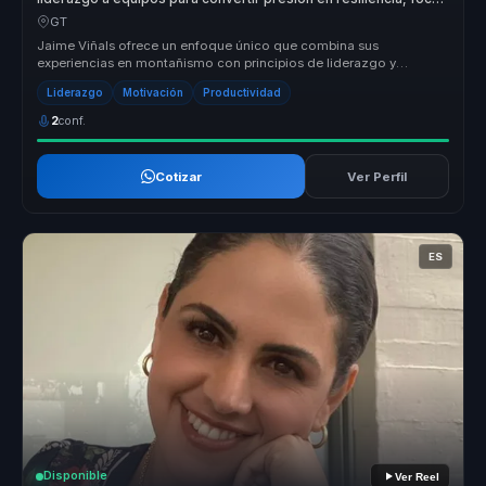
y rendimiento.
GT
Jaime Viñals ofrece un enfoque único que combina sus
experiencias en montañismo con principios de liderazgo y
resiliencia. Su metodología...
Liderazgo
Motivación
Productividad
2
conf.
Cotizar
Ver Perfil
ES
Disponible
Ver Reel