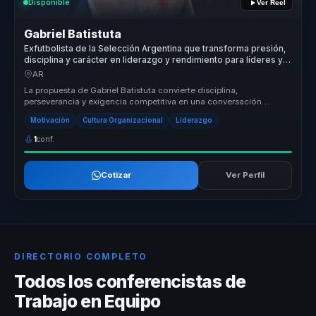
Disponible
Ver Reel
Gabriel Batistuta
Exfutbolista de la Selección Argentina que transforma presión,
disciplina y carácter en liderazgo y rendimiento para líderes y
equipos.
AR
La propuesta de Gabriel Batistuta convierte disciplina,
perseverancia y exigencia competitiva en una conversación
aplicable al negocio. P...
Motivación
Cultura Organizacional
Liderazgo
1
conf.
Cotizar
Ver Perfil
DIRECTORIO COMPLETO
Todos los conferencistas de
Trabajo en Equipo