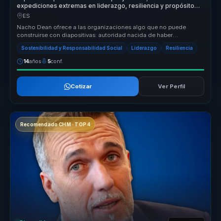
expediciones extremas en liderazgo, resiliencia y propósito
compartido.
ES
Nacho Dean ofrece a las organizaciones algo que no puede
construirse con diapositivas: autoridad nacida de haber
atravesado cambios reale...
Sostenibilidad y Responsabilidad Social
Liderazgo
Resiliencia
14
años
5
conf.
Cotizar
Ver Perfil
Recomendado CHM · TOP 4