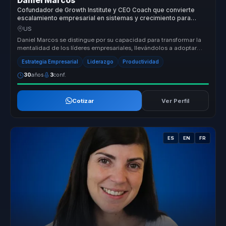
Daniel Marcos
Cofundador de Growth Institute y CEO Coach que convierte
escalamiento empresarial en sistemas y crecimiento para
lideres y empresas.
US
Daniel Marcos se distingue por su capacidad para transformar la
mentalidad de los líderes empresariales, llevándolos a adoptar
una visión...
Estrategia Empresarial
Liderazgo
Productividad
30
años
3
conf.
Cotizar
Ver Perfil
ES
EN
FR