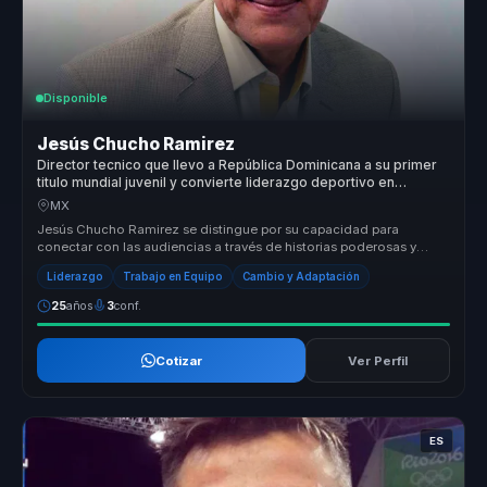
Disponible
Jesús Chucho Ramirez
Director tecnico que llevo a República Dominicana a su primer
titulo mundial juvenil y convierte liderazgo deportivo en
cohesion para equipos.
MX
Jesús Chucho Ramirez se distingue por su capacidad para
conectar con las audiencias a través de historias poderosas y
lecciones aprendida...
Liderazgo
Trabajo en Equipo
Cambio y Adaptación
25
años
3
conf.
Cotizar
Ver Perfil
ES