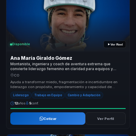
Disponible
Ver Reel
Ana María Giraldo Gómez
Montanista, ingeniera y coach de aventura extrema que
convierte liderazgo femenino en claridad para equipos y
mujeres lideres.
CO
Ayuda a transformar miedo, fragmentación e incertidumbre en
liderazgo con propósito, empoderamiento y capacidad de
avanzar paso a paso ha...
Liderazgo
Trabajo en Equipo
Cambio y Adaptación
12
años
5
conf.
Cotizar
Ver Perfil