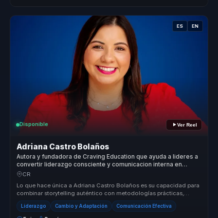
ES
EN
Disponible
Ver Reel
Adriana Castro Bolaños
Autora y fundadora de Craving Education que ayuda a lideres a
convertir liderazgo consciente y comunicacion interna en
cohesion y decisiones valientes.
CR
Lo que hace única a Adriana Castro Bolaños es su capacidad para
combinar storytelling auténtico con metodologías prácticas,
ofreciendo un...
Liderazgo
Cambio y Adaptación
Comunicación Efectiva