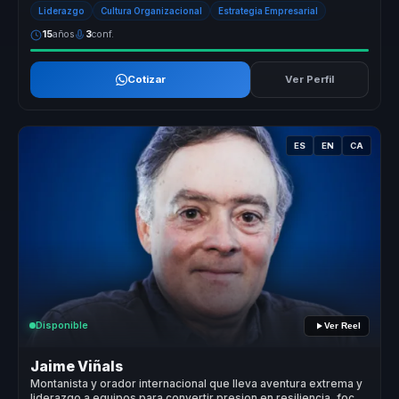
Conecta d...
Liderazgo
Cultura Organizacional
Estrategia Empresarial
15
años
3
conf.
Cotizar
Ver Perfil
ES
EN
CA
Disponible
Ver Reel
Jaime Viñals
Montanista y orador internacional que lleva aventura extrema y
liderazgo a equipos para convertir presion en resiliencia, foco