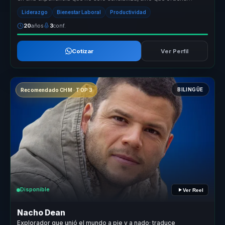
conversac...
Liderazgo
Bienestar Laboral
Productividad
20
años
3
conf.
Cotizar
Ver Perfil
BILINGÜE
Recomendado CHM · TOP 3
Disponible
Ver Reel
Nacho Dean
Explorador que unió el mundo a pie y a nado; traduce