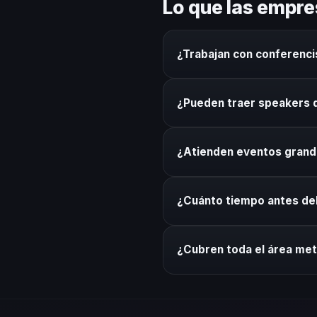
Lo que las empre
¿Trabajan con conferenci
Sí. Nuestro directorio inclu
¿Pueden traer speakers 
otras ciudades según el perfi
Por supuesto. Coordinamos lo
¿Atienden eventos gran
técnico. Sin complicaciones p
Sí. Coordinamos speakers pa
¿Cuánto tiempo antes d
del conferencista al formato
Recomendamos mínimo 3 sema
¿Cubren toda el área met
urgentes, tenemos protocolo
Sí. Cubrimos toda la zona met
recinto de tu evento sin con