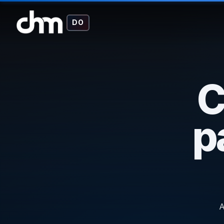
DO
C
p
A