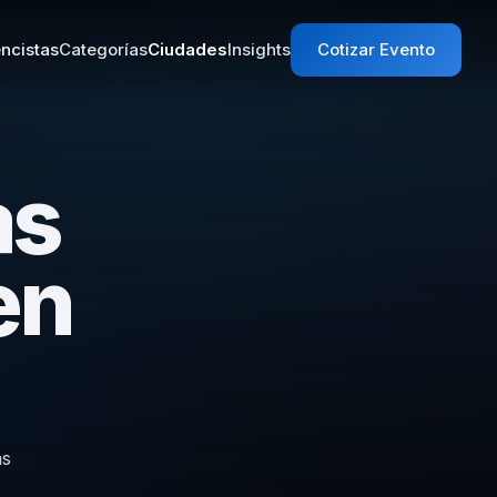
ncistas
Categorías
Ciudades
Insights
Cotizar Evento
as
en
as