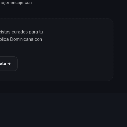
 mejor encaje con
istas curados para tu
ública Dominicana con
leto →