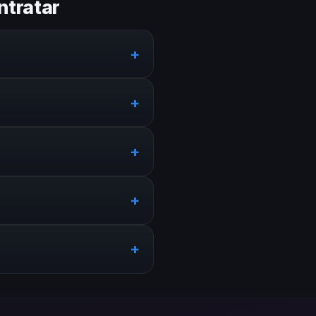
ntratar
+
alento local y speakers de
+
aje, traslados y rider
+
stentes. Adaptamos el perfil
+
cos, 6 semanas. En casos
+
conferencista llegue al