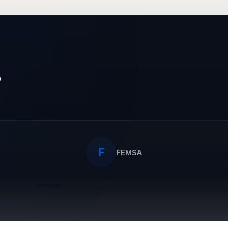
o
F
FEMSA