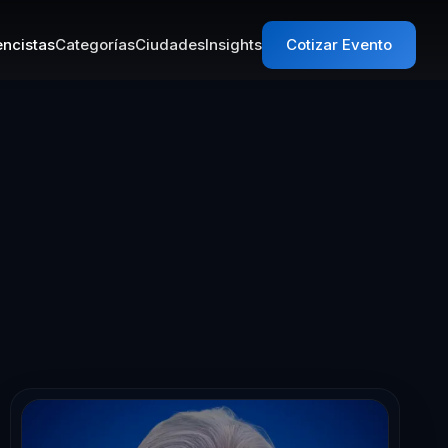
ncistas
Categorías
Ciudades
Insights
Cotizar Evento
sta en Liderazg