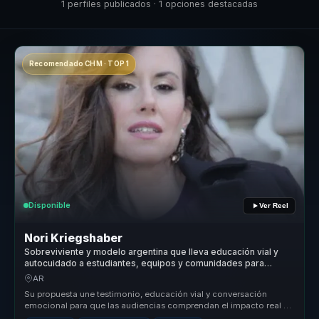
1 perfiles publicados · 1 opciones destacadas
Recomendado CHM · TOP 1
Disponible
Ver Reel
Nori Kriegshaber
Sobreviviente y modelo argentina que lleva educación vial y
autocuidado a estudiantes, equipos y comunidades para
fortalecer resiliencia.
AR
Su propuesta une testimonio, educación vial y conversación
emocional para que las audiencias comprendan el impacto real de
sus decisiones...