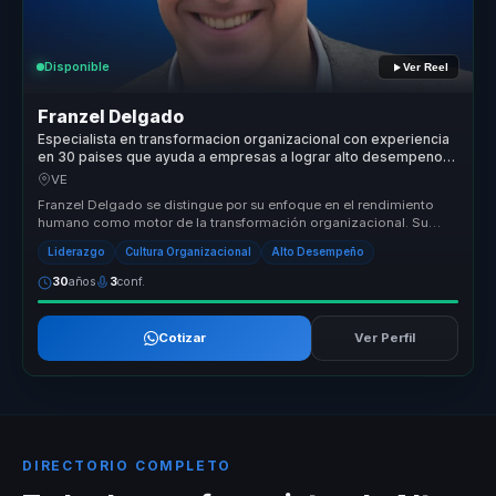
Disponible
Ver Reel
Franzel Delgado
Especialista en transformacion organizacional con experiencia
en 30 paises que ayuda a empresas a lograr alto desempeno
con bienestar y cultura.
VE
Franzel Delgado se distingue por su enfoque en el rendimiento
humano como motor de la transformación organizacional. Su
metodología única...
Liderazgo
Cultura Organizacional
Alto Desempeño
30
años
3
conf.
Cotizar
Ver Perfil
DIRECTORIO COMPLETO