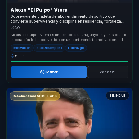
Alexis "El Pulpo" Viera
Sobreviviente y atleta de alto rendimiento deportivo que
convierte supervivencia y disciplina en resiliencia, fortaleza
mental y liderazgo para equipos.
CO
Alexis "El Pulpo" Viera es un exfutbolista uruguayo cuya historia de
superación lo ha convertido en un conferencista motivacional de
alto...
Motivación
Alto Desempeño
Liderazgo
2
conf.
Cotizar
Ver Perfil
BILINGÜE
Recomendado CHM · TOP 4