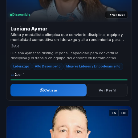
Disponible
Ver Reel
Luciana Aymar
Atleta y medallista olímpica que convierte disciplina, equipo y
mentalidad competitiva en liderazgo y alto rendimiento para
organizaciones.
AR
Luciana Aymar se distingue por su capacidad para convertir la
disciplina y el trabajo en equipo del deporte en herramientas
poderosas par...
Liderazgo
Alto Desempeño
Mujeres Líderes y Empoderamiento
2
conf.
Cotizar
Ver Perfil
ES
EN