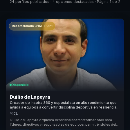
24 perfiles publicados · 4 opciones destacadas · Página 1 de 2
Recomendado CHM · TOP 1
Disponible
Duilio de Lapeyra
Creador de Inspira 360 y especialista en alto rendimiento que
ayuda a equipos a convertir disciplina deportiva en resiliencia,
motivación y resultados.
CL
Duilio de Lapeyra orquesta experiencias transformadoras para
líderes, directivos y responsables de equipos, permitiéndoles dejar
atrás eq...