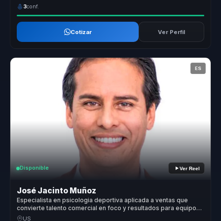
3
conf.
Cotizar
Ver Perfil
ES
Disponible
Ver Reel
José Jacinto Muñoz
Especialista en psicologia deportiva aplicada a ventas que
convierte talento comercial en foco y resultados para equipos
de venta.
US