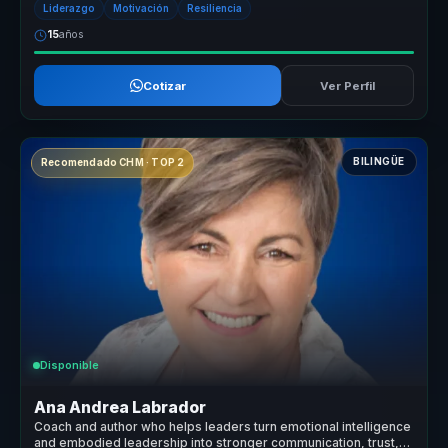
Liderazgo
Motivación
Resiliencia
15
años
Cotizar
Ver Perfil
BILINGÜE
Recomendado CHM · TOP 2
Disponible
Ana Andrea Labrador
Coach and author who helps leaders turn emotional intelligence
and embodied leadership into stronger communication, trust,