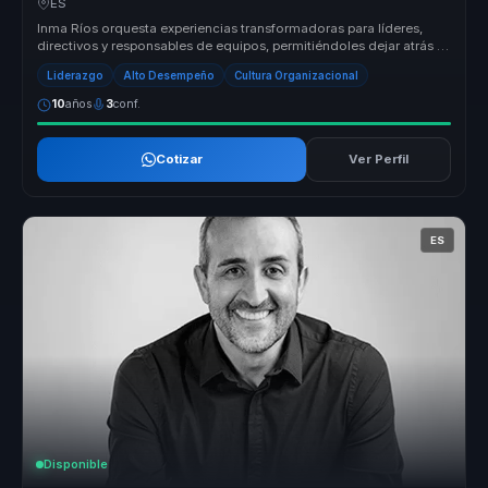
ES
Inma Ríos orquesta experiencias transformadoras para líderes,
directivos y responsables de equipos, permitiéndoles dejar atrás la
desalin...
Liderazgo
Alto Desempeño
Cultura Organizacional
10
años
3
conf.
Cotizar
Ver Perfil
ES
Disponible