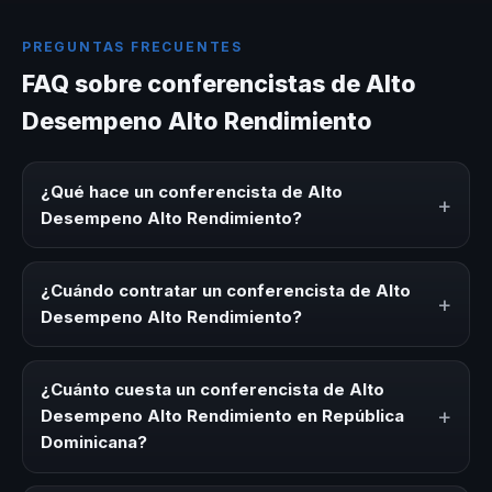
PREGUNTAS FRECUENTES
FAQ sobre conferencistas de Alto
Desempeno Alto Rendimiento
¿Qué hace un conferencista de Alto
+
Desempeno Alto Rendimiento?
Un conferencista de Alto Desempeno Alto Rendimiento es
un experto que comparte conocimiento, estrategias y
¿Cuándo contratar un conferencista de Alto
+
experiencias sobre este tema en eventos corporativos,
Desempeno Alto Rendimiento?
convenciones y seminarios. Su objetivo es generar
reflexión, inspiración y herramientas aplicables para la
Es ideal contratar un conferencista de Alto Desempeno
audiencia.
Alto Rendimiento para kick-offs, convenciones anuales,
¿Cuánto cuesta un conferencista de Alto
programas de desarrollo, eventos de integración o
+
Desempeno Alto Rendimiento en República
cuando tu organización necesita impulsar un cambio
Dominicana?
cultural relacionado con esta temática.
Los honorarios varían según la trayectoria del speaker, la