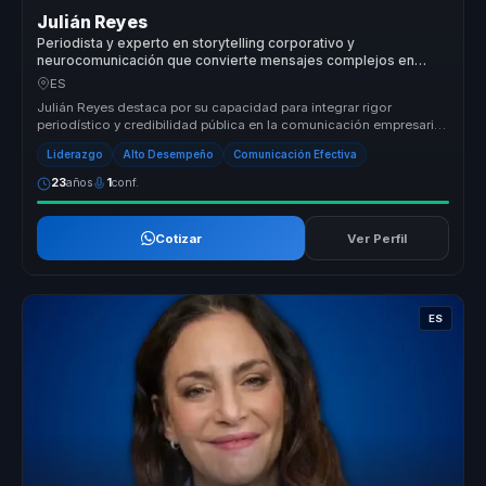
Julián Reyes
Periodista y experto en storytelling corporativo y
neurocomunicación que convierte mensajes complejos en
claridad e impacto mediático para líderes.
ES
Julián Reyes destaca por su capacidad para integrar rigor
periodístico y credibilidad pública en la comunicación empresarial.
Su metodolo...
Liderazgo
Alto Desempeño
Comunicación Efectiva
23
años
1
conf.
Cotizar
Ver Perfil
ES