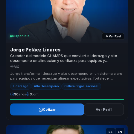
Disponible
Ver Reel
Jorge Peláez Linares
Creador del modelo CHAMPS que convierte liderazgo y alto
desempeno en alineacion y confianza para equipos y
empresas.
MX
Jorge transforma liderazgo y alto desempeno en un sistema claro
para equipos que necesitan alinear expectativas, fortalecer
confianza y s...
Liderazgo
Alto Desempeño
Cultura Organizacional
30
años
3
conf.
Cotizar
Ver Perfil
ES
EN