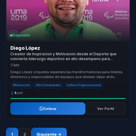
Disponible
Diego López
Creador de Inspiracion y Motivacion desde el Deporte que
convierte liderazgo deportivo en alto desempeno para
equipos.
MX
Diego López orquesta experiencias transformadoras para líderes,
directivos y responsables de equipos que desean dejar atrás
estructuras d...
Motivación
Alto Desempeño
Cultura Organizacional
1
conf.
Cotizar
Ver Perfil
1
2
Siguiente →