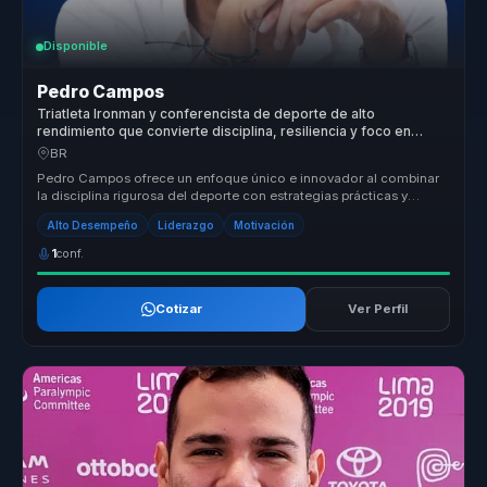
Disponible
Pedro Campos
Triatleta Ironman y conferencista de deporte de alto
rendimiento que convierte disciplina, resiliencia y foco en
fortaleza mental para equipos.
BR
Pedro Campos ofrece un enfoque único e innovador al combinar
la disciplina rigurosa del deporte con estrategias prácticas y
efectivas par...
Alto Desempeño
Liderazgo
Motivación
1
conf.
Cotizar
Ver Perfil