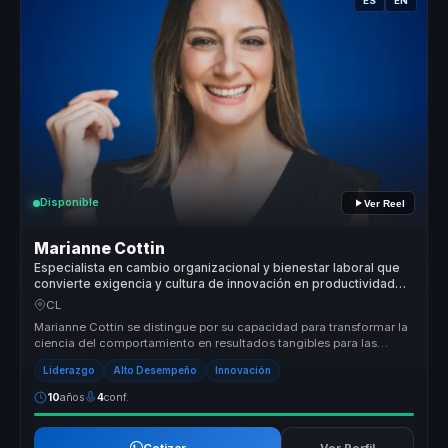
ES
EN
Disponible
Ver Reel
Marianne Cottin
Especialista en cambio organizacional y bienestar laboral que
convierte exigencia y cultura de innovación en productividad
para líderes y equipos.
CL
Marianne Cottin se distingue por su capacidad para transformar la
ciencia del comportamiento en resultados tangibles para las
organizacio...
Liderazgo
Alto Desempeño
Innovación
10
años
4
conf.
Cotizar
Ver Perfil