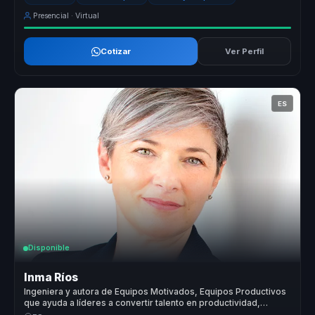
Presencial · Virtual
Cotizar
Ver Perfil
ES
Disponible
Inma Ríos
Ingeniera y autora de Equipos Motivados, Equipos Productivos
que ayuda a líderes a convertir talento en productividad,
cohesión y alto rendimiento.