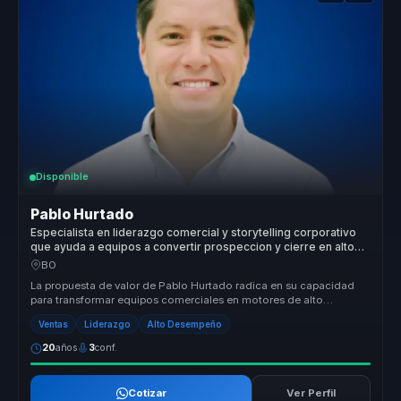
Disponible
Pablo Hurtado
Especialista en liderazgo comercial y storytelling corporativo
que ayuda a equipos a convertir prospeccion y cierre en alto
desempeno y resultados.
BO
La propuesta de valor de Pablo Hurtado radica en su capacidad
para transformar equipos comerciales en motores de alto
rendimiento. Con má...
Ventas
Liderazgo
Alto Desempeño
20
años
3
conf.
Cotizar
Ver Perfil