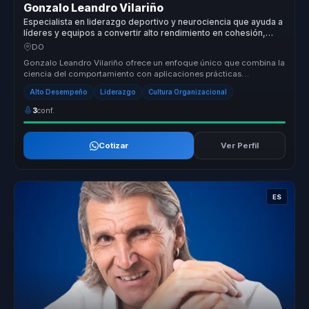
Gonzalo Leandro Vilariño
Especialista en liderazgo deportivo y neurociencia que ayuda a
líderes y equipos a convertir alto rendimiento en cohesión,
productividad y claridad.
DO
Gonzalo Leandro Vilariño ofrece un enfoque único que combina la
ciencia del comportamiento con aplicaciones prácticas
específicas para or...
Alto Desempeño
Liderazgo
Cultura Organizacional
3
conf.
Cotizar
Ver Perfil
ES