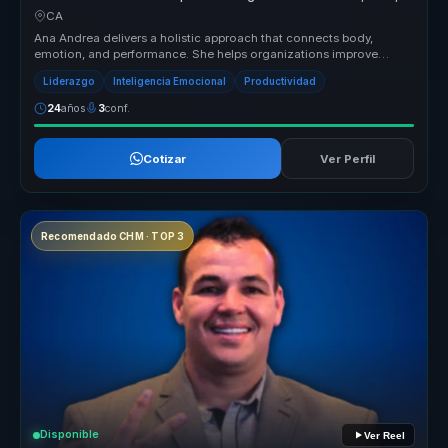
and team performance.
CA
Ana Andrea delivers a holistic approach that connects body,
emotion, and performance. She helps organizations improve
relationships, rais...
Liderazgo
Inteligencia Emocional
Productividad
24
años
3
conf.
Cotizar
Ver Perfil
Recomendado CHM · TOP 3
Disponible
Ver Reel