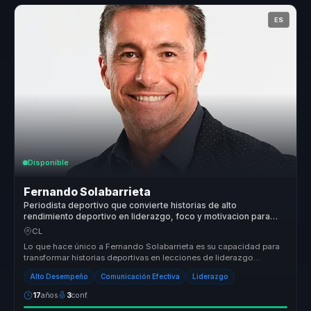
ES
Disponible
Fernando Solabarrieta
Periodista deportivo que convierte historias de alto
rendimiento deportivo en liderazgo, foco y motivacion para
lideres y equipos.
CL
Lo que hace único a Fernando Solabarrieta es su capacidad para
transformar historias deportivas en lecciones de liderazgo
aplicables al e...
Alto Desempeño
Comunicación Efectiva
Liderazgo
17
años
3
conf.