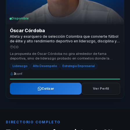
Disponible
Óscar Córdoba
Atleta y exarquero de selección Colombia que convierte fútbol
de élite y alto rendimiento deportivo en liderazgo, disciplina y
fortaleza para equipos.
CO
La propuesta de Óscar Córdoba no gira alrededor de fama
deportiva, sino de liderazgo probado en contextos donde la
presión sí tiene conse...
Liderazgo
Alto Desempeño
Estrategia Empresarial
3
conf.
Cotizar
Ver Perfil
DIRECTORIO COMPLETO