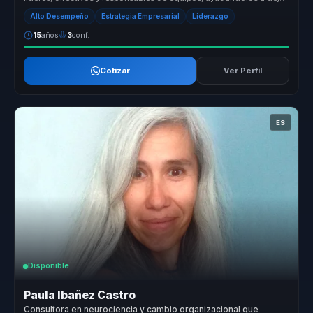
atrás equi...
Alto Desempeño
Estrategia Empresarial
Liderazgo
15
años
3
conf.
Cotizar
Ver Perfil
ES
Disponible
Paula Ibañez Castro
Consultora en neurociencia y cambio organizacional que