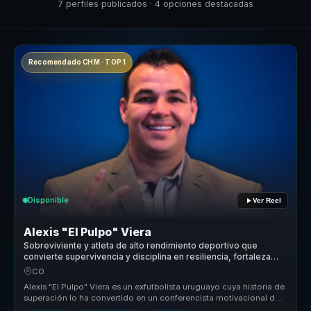
7 perfiles publicados · 4 opciones destacadas
Recomendado CHM · TOP 1
Disponible
Ver Reel
Alexis "El Pulpo" Viera
Sobreviviente y atleta de alto rendimiento deportivo que
convierte supervivencia y disciplina en resiliencia, fortaleza
mental y liderazgo para equipos.
CO
Alexis "El Pulpo" Viera es un exfutbolista uruguayo cuya historia de
superación lo ha convertido en un conferencista motivacional de
alto...