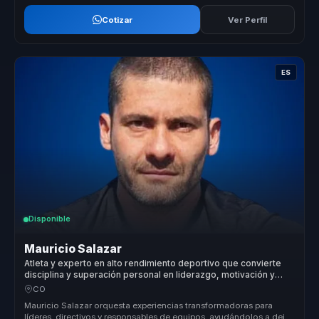
Cotizar
Ver Perfil
ES
Disponible
Mauricio Salazar
Atleta y experto en alto rendimiento deportivo que convierte
disciplina y superación personal en liderazgo, motivación y
excelencia para equipos.
CO
Mauricio Salazar orquesta experiencias transformadoras para
líderes, directivos y responsables de equipos, ayudándolos a dejar