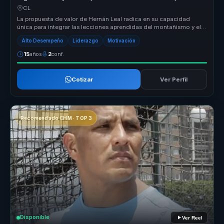
lideres y equipos.
CL
La propuesta de valor de Hernán Leal radica en su capacidad
única para integrar las lecciones aprendidas del montañismo y el
liderazgo em...
Alto Desempeño
Liderazgo
Motivación
15
años
2
conf.
Cotizar
Ver Perfil
Recomendado CHM · TOP 3
Disponible
Ver Reel