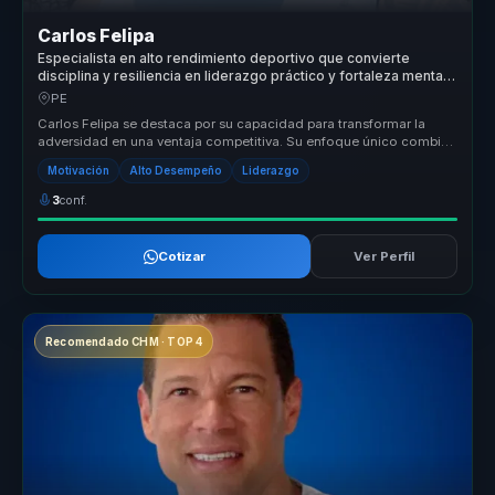
Carlos Felipa
Especialista en alto rendimiento deportivo que convierte
disciplina y resiliencia en liderazgo práctico y fortaleza mental
para equipos.
PE
Carlos Felipa se destaca por su capacidad para transformar la
adversidad en una ventaja competitiva. Su enfoque único combina
la discipli...
Motivación
Alto Desempeño
Liderazgo
3
conf.
Cotizar
Ver Perfil
Recomendado CHM · TOP 4