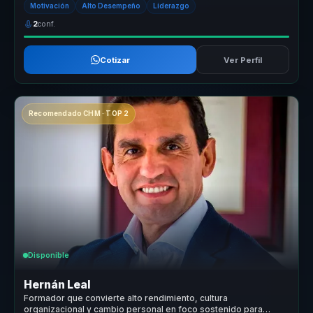
Motivación
Alto Desempeño
Liderazgo
2
conf.
Cotizar
Ver Perfil
Recomendado CHM · TOP 2
Disponible
Hernán Leal
Formador que convierte alto rendimiento, cultura
organizacional y cambio personal en foco sostenido para