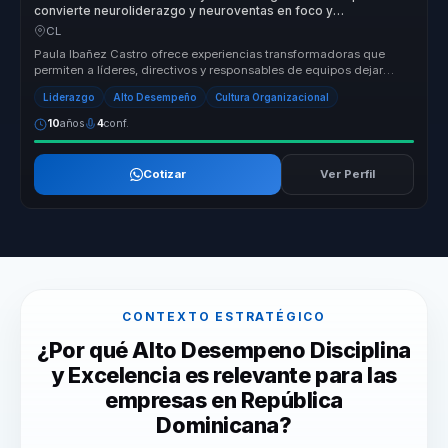
convierte neuroliderazgo y neuroventas en foco y
productividad para lideres y equipos.
CL
Paula Ibañez Castro ofrece experiencias transformadoras que
permiten a líderes, directivos y responsables de equipos dejar
atrás las limi...
Liderazgo
Alto Desempeño
Cultura Organizacional
10
años
4
conf.
Cotizar
Ver Perfil
CONTEXTO ESTRATÉGICO
¿Por qué Alto Desempeno Disciplina
y Excelencia es relevante para las
empresas en República
Dominicana?