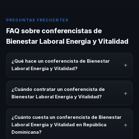
PREGUNTAS FRECUENTES
FAQ sobre conferencistas de
Bienestar Laboral Energia y Vitalidad
¿Qué hace un conferencista de Bienestar
+
Laboral Energia y Vitalidad?
Un conferencista de Bienestar Laboral Energia y Vitalidad
es un experto que comparte conocimiento, estrategias y
¿Cuándo contratar un conferencista de
+
experiencias sobre este tema en eventos corporativos,
Bienestar Laboral Energia y Vitalidad?
convenciones y seminarios. Su objetivo es generar
reflexión, inspiración y herramientas aplicables para la
Es ideal contratar un conferencista de Bienestar Laboral
audiencia.
Energia y Vitalidad para kick-offs, convenciones anuales,
¿Cuánto cuesta un conferencista de Bienestar
programas de desarrollo, eventos de integración o
+
Laboral Energia y Vitalidad en República
cuando tu organización necesita impulsar un cambio
Dominicana?
cultural relacionado con esta temática.