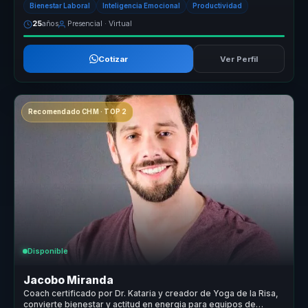
Bienestar Laboral
Inteligencia Emocional
Productividad
25
años
Presencial · Virtual
Cotizar
Ver Perfil
Recomendado CHM · TOP 2
Disponible
Jacobo Miranda
Coach certificado por Dr. Kataria y creador de Yoga de la Risa,
convierte bienestar y actitud en energia para equipos de