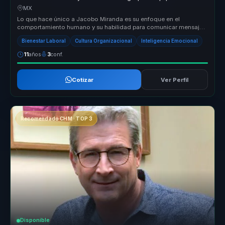
trabajo.
MX
Lo que hace único a Jacobo Miranda es su enfoque en el
comportamiento humano y su habilidad para comunicar mensajes
positivos de manera e...
Bienestar Laboral
Cultura Organizacional
Inteligencia Emocional
11
años
3
conf.
Cotizar
Ver Perfil
Recomendado CHM · TOP 3
Disponible