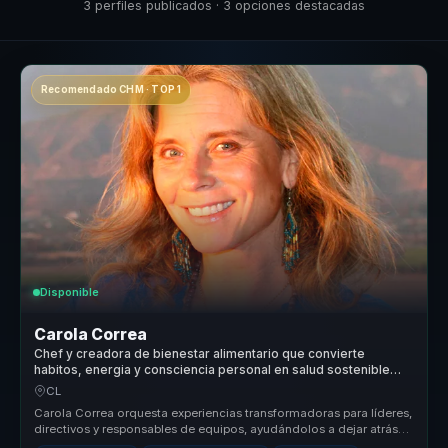
3 perfiles publicados · 3 opciones destacadas
Recomendado CHM · TOP 1
Disponible
Carola Correa
Chef y creadora de bienestar alimentario que convierte
habitos, energia y consciencia personal en salud sostenible
para equipos.
CL
Carola Correa orquesta experiencias transformadoras para líderes,
directivos y responsables de equipos, ayudándolos a dejar atrás
equipos...