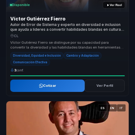
Disponible
Ver Reel
Víctor Gutiérrez Fierro
Autor de Error de Sistema y experto en diversidad e inclusion
que ayuda a lideres a convertir habilidades blandas en cultura
inclusiva, adaptacion e innovacion.
CL
Víctor Gutiérrez Fierro se distingue por su capacidad para
convertir la diversidad y las habilidades blandas en herramientas
estratégicas...
Diversidad, Equidad e Inclusión
Cambio y Adaptación
Comunicación Efectiva
3
conf.
Cotizar
Ver Perfil
ES
EN
IT