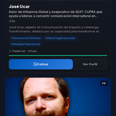
José Ucar
Autor de Influencia Global y exejecutivo de SEAT-CUPRA que
ayuda a lideres a convertir comunicacion intercultural en
influencia, servicio y ventas.
IN
José Ucar, experto en Comunicación de Impacto y Liderazgo
Transformador, destaca por su capacidad para transformar el
servicio al cliente...
Comunicación Efectiva
Cultura Organizacional
Estrategia Empresarial
Presencial · Virtual
Cotizar
Ver Perfil
ES