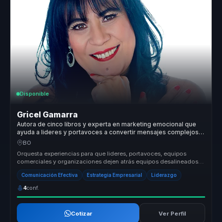
Disponible
Gricel Gamarra
Autora de cinco libros y experta en marketing emocional que
ayuda a lideres y portavoces a convertir mensajes complejos
en influencia, claridad y recordacion.
BO
Orquesta experiencias para que lideres, portavoces, equipos
comerciales y organizaciones dejen atrás equipos desalineados y
construyan li...
Comunicación Efectiva
Estrategia Empresarial
Liderazgo
4
conf.
Cotizar
Ver Perfil