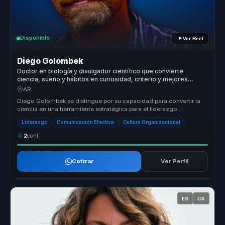
Disponible
Ver Reel
Diego Golombek
Doctor en biología y divulgador científico que convierte
ciencia, sueño y hábitos en curiosidad, criterio y mejores
decisiones para líderes y equipos.
AR
Diego Golombek se distingue por su capacidad para convertir la
ciencia en una herramienta estratégica para el liderazgo
organizacional. O...
Liderazgo
Comunicación Efectiva
Cultura Organizacional
2
conf.
Cotizar
Ver Perfil
ES
CA