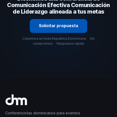
ayudamos con una selección estratégica basada en
Comunicación Efectiva Comunicación
estos criterios.
de Liderazgo alineada a tus metas
Solicitar propuesta
Cobertura en toda República Dominicana
·
Sin
compromiso
·
Respuesta rápida
Conferencistas dominicanos para eventos