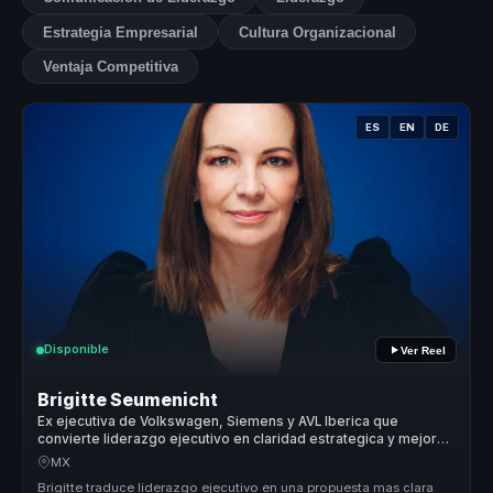
Estrategia Empresarial
Cultura Organizacional
Ventaja Competitiva
ES
EN
DE
Disponible
Ver Reel
Brigitte Seumenicht
Ex ejecutiva de Volkswagen, Siemens y AVL Iberica que
convierte liderazgo ejecutivo en claridad estrategica y mejores
decisiones para lideres y empresas.
MX
Brigitte traduce liderazgo ejecutivo en una propuesta mas clara