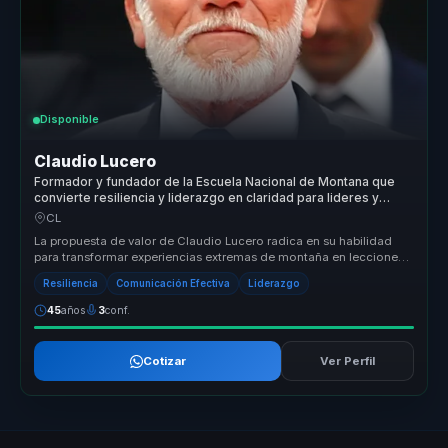
Disponible
Claudio Lucero
Formador y fundador de la Escuela Nacional de Montana que
convierte resiliencia y liderazgo en claridad para lideres y
equipos.
CL
La propuesta de valor de Claudio Lucero radica en su habilidad
para transformar experiencias extremas de montaña en lecciones
prácticas d...
Resiliencia
Comunicación Efectiva
Liderazgo
45
años
3
conf.
Cotizar
Ver Perfil