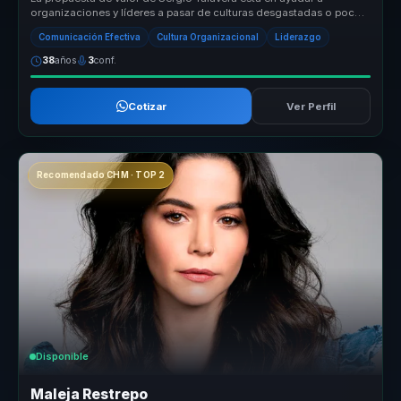
organizaciones y líderes a pasar de culturas desgastadas o poco
coherentes a en...
Comunicación Efectiva
Cultura Organizacional
Liderazgo
38
años
3
conf.
Cotizar
Ver Perfil
Recomendado CHM · TOP 2
Disponible
Maleja Restrepo