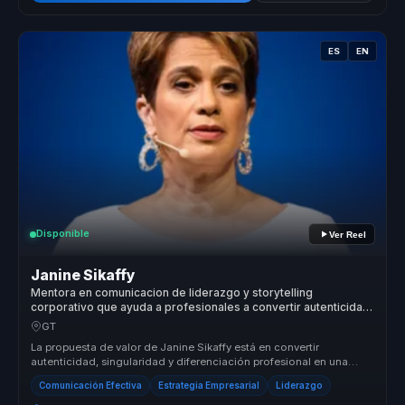
ES
EN
Disponible
Ver Reel
Janine Sikaffy
Mentora en comunicacion de liderazgo y storytelling
corporativo que ayuda a profesionales a convertir autenticidad
en influencia, diferenciacion y autoridad.
GT
La propuesta de valor de Janine Sikaffy está en convertir
autenticidad, singularidad y diferenciación profesional en una
ventaja competit...
Comunicación Efectiva
Estrategia Empresarial
Liderazgo