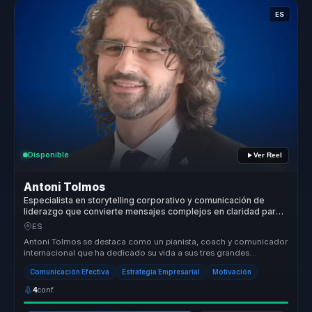
ES
Disponible
Ver Reel
Antoni Tolmos
Especialista en storytelling corporativo y comunicación de
liderazgo que convierte mensajes complejos en claridad para
líderes y voceros.
ES
Antoni Tolmos se destaca como un pianista, coach y comunicador
internacional que ha dedicado su vida a sus tres grandes
pasiones: la músi...
Comunicación Efectiva
Estrategia Empresarial
Motivación
4
conf.