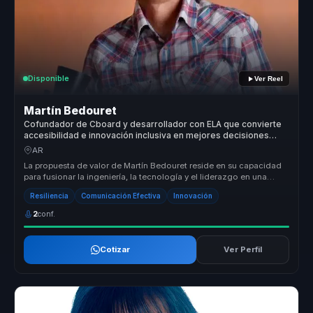
Disponible
Ver Reel
Martín Bedouret
Cofundador de Cboard y desarrollador con ELA que convierte
accesibilidad e innovación inclusiva en mejores decisiones
para organizaciones.
AR
La propuesta de valor de Martín Bedouret reside en su capacidad
para fusionar la ingeniería, la tecnología y el liderazgo en una
oferta ú...
Resiliencia
Comunicación Efectiva
Innovación
2
conf.
Cotizar
Ver Perfil