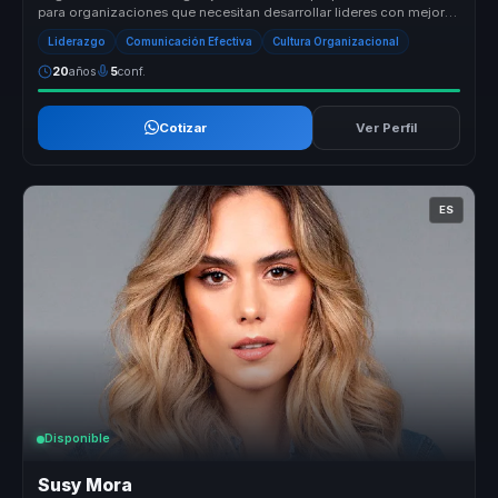
para organizaciones que necesitan desarrollar lideres con mejor
direccion...
Liderazgo
Comunicación Efectiva
Cultura Organizacional
20
años
5
conf.
Cotizar
Ver Perfil
ES
Disponible
Susy Mora