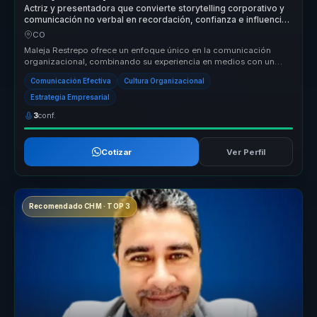
Actriz y presentadora que convierte storytelling corporativo y
comunicación no verbal en recordación, confianza e influencia
para equipos.
CO
Maleja Restrepo ofrece un enfoque único en la comunicación
organizacional, combinando su experiencia en medios con un
rigor periodístico ...
Comunicación Efectiva
Cultura Organizacional
Estrategia Empresarial
3
conf.
Cotizar
Ver Perfil
Recomendado CHM · TOP 3