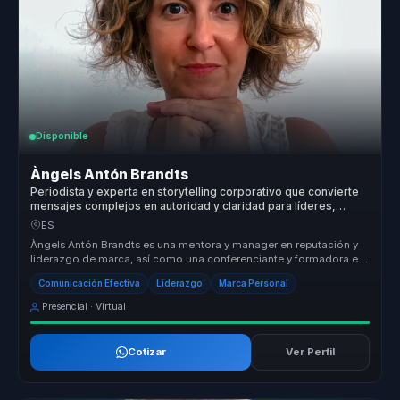
Disponible
Àngels Antón Brandts
Periodista y experta en storytelling corporativo que convierte
mensajes complejos en autoridad y claridad para líderes,
portavoces y organizaciones.
ES
Àngels Antón Brandts es una mentora y manager en reputación y
liderazgo de marca, así como una conferenciante y formadora en
comunicación...
Comunicación Efectiva
Liderazgo
Marca Personal
Presencial · Virtual
Cotizar
Ver Perfil