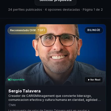
24 perfiles publicados · 4 opciones destacadas · Página 1 de 2
BILINGÜE
Recomendado CHM · TOP 1
Disponible
Ver Reel
Sergio Talavera
Creador de CARISMAnagement que convierte liderazgo,
comunicacion efectiva y cultura humana en claridad, agilidad y
cohesion para equipos.
MX
La propuesta de valor de Sergio Talavera está en ayudar a