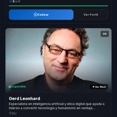
3
conf.
Cotizar
Ver Perfil
EN
Disponible
Ver Reel
Gerd Leonhard
Especialista en inteligencia artificial y etica digital que ayuda a
lideres a convertir tecnologia y humanismo en ventaja
competitiva y comunicacion clara.
SU