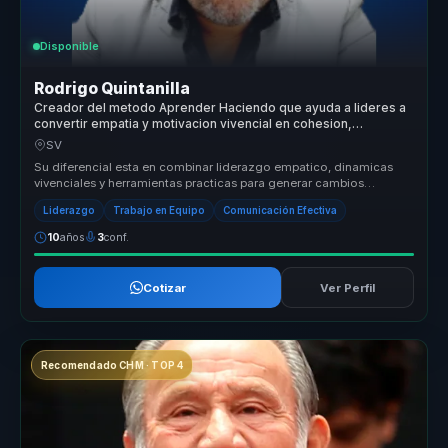
Disponible
Rodrigo Quintanilla
Creador del metodo Aprender Haciendo que ayuda a lideres a
convertir empatia y motivacion vivencial en cohesion,
compromiso y accion.
SV
Su diferencial esta en combinar liderazgo empatico, dinamicas
vivenciales y herramientas practicas para generar cambios
culturales que si...
Liderazgo
Trabajo en Equipo
Comunicación Efectiva
10
años
3
conf.
Cotizar
Ver Perfil
Recomendado CHM · TOP 4