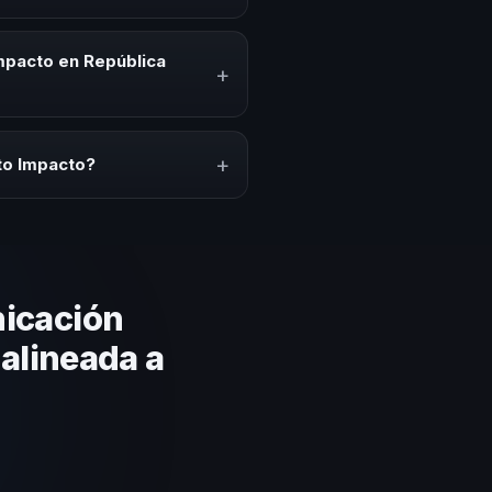
ck-offs, convenciones anuales,
io cultural relacionado con esta
mpacto en República
+
ión del evento. En CHM República
a a tu presupuesto.
+
to Impacto?
lares y su capacidad de adaptar
ción estratégica basada en
icación
 alineada a