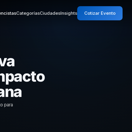
ncistas
Categorías
Ciudades
Insights
Cotizar Evento
va
Impacto
ana
to para