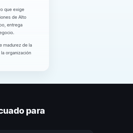
vo que exige
iones de Alto
po, entrega
egocio.
de madurez de la
 la organización
cuado para