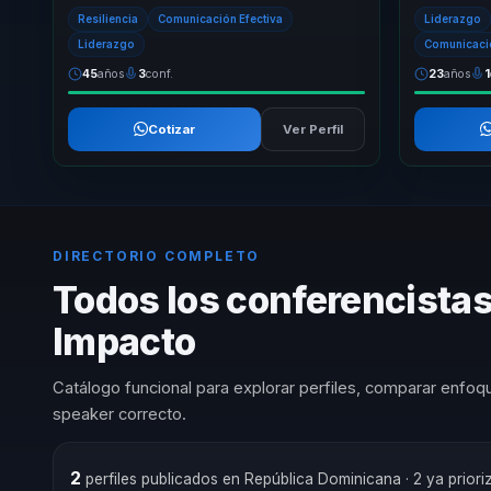
extremas de montaña en lecciones prácticas
en la comun
Resiliencia
Comunicación Efectiva
Liderazgo
d...
Liderazgo
Comunicació
45
años
3
conf.
23
años
1
Cotizar
Ver Perfil
DIRECTORIO COMPLETO
Todos los conferencista
Impacto
Catálogo funcional para explorar perfiles, comparar enfoqu
speaker correcto.
2
perfiles publicados en República Dominicana
· 2 ya prior