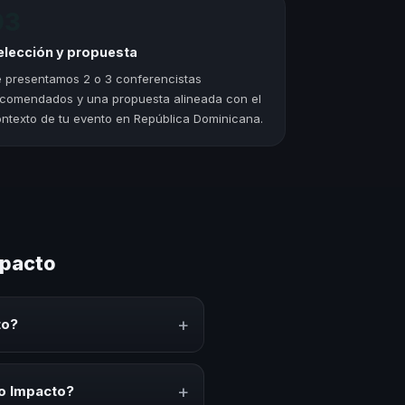
03
elección y propuesta
 presentamos 2 o 3 conferencistas
comendados y una propuesta alineada con el
ntexto de tu evento en República Dominicana.
mpacto
+
to?
te conocimiento, estrategias y
erar reflexión, inspiración y
+
to Impacto?