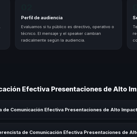
02
Perfil de audiencia
S
,
Evaluamos si tu público es directivo, operativo o
Te
técnico. El mensaje y el speaker cambian
re
radicalmente según la audiencia.
co
ación Efectiva Presentaciones de Alto I
a de Comunicación Efectiva Presentaciones de Alto Impac
ón Efectiva Presentaciones de Alto Impacto es un experto que compar
 eventos corporativos, convenciones y seminarios. Su objetivo es gen
erencista de Comunicación Efectiva Presentaciones de Al
audiencia.