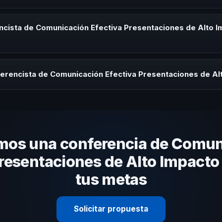
ista de Comunicación Efectiva Presentaciones de Alto Impacto para ki
s de integración o cuando tu organización necesita impulsar un camb
ncista de Comunicación Efectiva Presentaciones de Alto I
rayectoria del speaker, la modalidad (presencial o virtual) y la durac
estratégica sin costo y una propuesta en menos de 24 horas adaptad
ferencista de Comunicación Efectiva Presentaciones de Al
 tema, su estilo de comunicación, casos de éxito con audiencias simi
anizacional. En CHM República Dominicana te ayudamos con una selec
mos una conferencia de Comun
resentaciones de Alto Impacto
tus metas
Solicitar propuesta