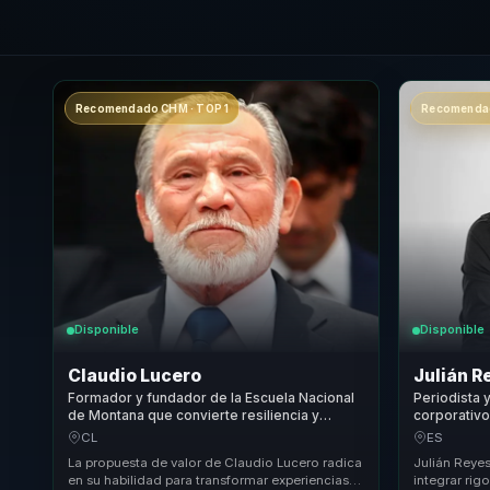
Recomendado CHM · TOP 1
Recomendad
Disponible
Disponible
Claudio Lucero
Julián R
Formador y fundador de la Escuela Nacional
Periodista 
de Montana que convierte resiliencia y
corporativ
liderazgo en claridad para lideres y equipos.
convierte m
CL
ES
impacto med
La propuesta de valor de Claudio Lucero radica
Julián Reye
en su habilidad para transformar experiencias
integrar rig