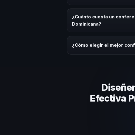
Es ideal contratar un conferenc
programas de desarrollo, evento
¿Cuánto cuesta un confere
temática.
Dominicana?
Los honorarios varían según la t
Dominicana ofrecemos asesoría 
¿Cómo elegir el mejor con
Evalúa su experiencia real en el
el contenido a tu contexto org
estos criterios.
Diseñe
Efectiva P