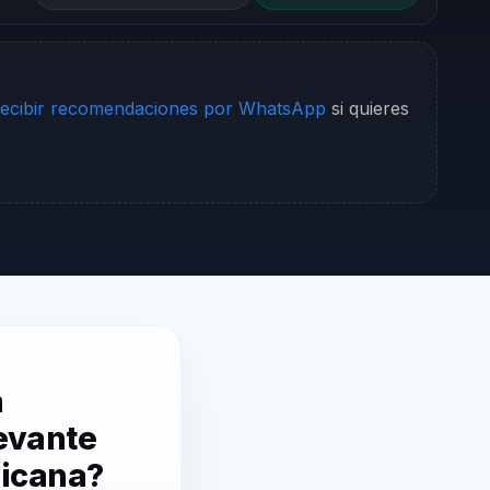
ecibir recomendaciones por WhatsApp
si quieres
a
levante
nicana?