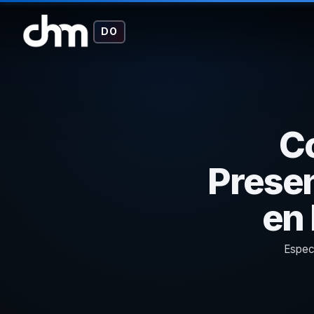
DO
C
Presen
en
Especi