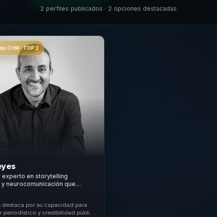
2 perfiles publicados · 2 opciones destacadas
o CHM · TOP 2
eyes
y experto en storytelling
o y neurocomunicación que
ensajes complejos en claridad e
iático para líderes.
s destaca por su capacidad para
or periodístico y credibilidad pública