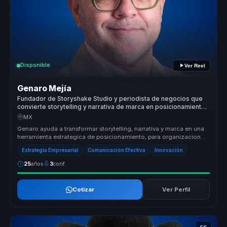
Disponible
Ver Reel
Genaro Mejía
Fundador de Storyshake Studio y periodista de negocios que
convierte storytelling y narrativa de marca en posicionamiento
para empresas y lideres.
MX
Genaro ayuda a transformar storytelling, narrativa y marca en una
herramienta estrategica de posicionamiento, para organizaciones
que nec...
Estrategia Empresarial
Comunicación Efectiva
Innovación
25
años
3
conf.
Cotizar
Ver Perfil