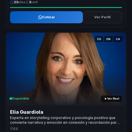
23
años
3
conf.
Cotizar
Ver Perfil
ES
EN
CA
Disponible
Ver Reel
Elia Guardiola
Experta en storytelling corporativo y psicología positiva que
convierte narrativa y emoción en conexión y recordación para
marcas y equipos.
ES