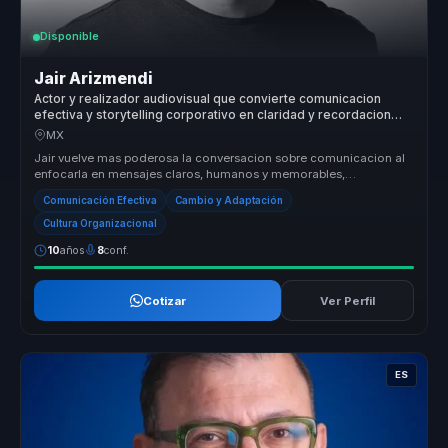
Disponible
Jair Arizmendi
Actor y realizador audiovisual que convierte comunicacion
efectiva y storytelling corporativo en claridad y recordacion
para empresas y equipos.
MX
Jair vuelve mas poderosa la conversacion sobre comunicacion al
enfocarla en mensajes claros, humanos y memorables,
especialmente utiles p...
Comunicación Efectiva
Cambio y Adaptación
Cultura Organizacional
10
años
8
conf.
Cotizar
Ver Perfil
ES