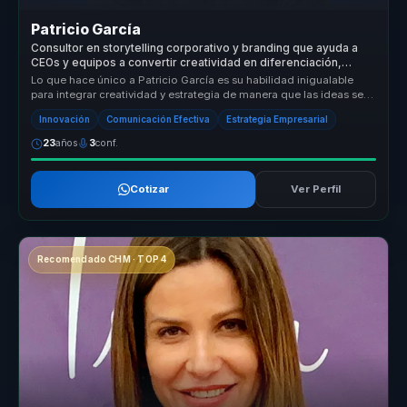
Patricio García
Consultor en storytelling corporativo y branding que ayuda a
CEOs y equipos a convertir creatividad en diferenciación,
experiencia y crecimiento.
Lo que hace único a Patricio García es su habilidad inigualable
para integrar creatividad y estrategia de manera que las ideas se
convier...
Innovación
Comunicación Efectiva
Estrategia Empresarial
23
años
3
conf.
Cotizar
Ver Perfil
Recomendado CHM · TOP 4