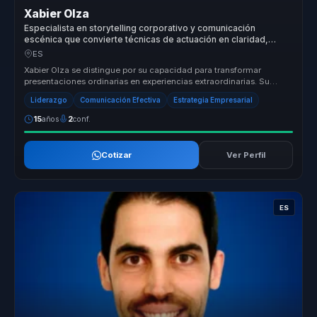
Xabier Olza
Especialista en storytelling corporativo y comunicación
escénica que convierte técnicas de actuación en claridad,
presencia e influencia para líderes.
ES
Xabier Olza se distingue por su capacidad para transformar
presentaciones ordinarias en experiencias extraordinarias. Su
enfoque único, b...
Liderazgo
Comunicación Efectiva
Estrategia Empresarial
15
años
2
conf.
Cotizar
Ver Perfil
ES