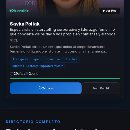
Disponible
Ver Reel
Savka Pollak
Especialista en storytelling corporativo y liderazgo femenino
que convierte visibilidad y voz propia en confianza y autoridad
para mujeres líderes y equipos.
CL
Savka Pollak ofrece un enfoque único al empoderamiento
femenino, utilizando el storytelling como una herramienta
poderosa para crear espa...
Trabajo en Equipo
Comunicación Efectiva
Mujeres Líderes y Empoderamiento
20
años
2
conf.
Cotizar
Ver Perfil
DIRECTORIO COMPLETO