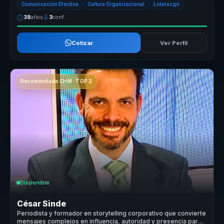
Comunicación Efectiva
Cultura Organizacional
Liderazgo
38
años
3
conf.
Cotizar
Ver Perfil
Recomendado CHM · TOP 2
Disponible
César Sinde
Periodista y formador en storytelling corporativo que convierte
mensajes complejos en influencia, autoridad y presencia para