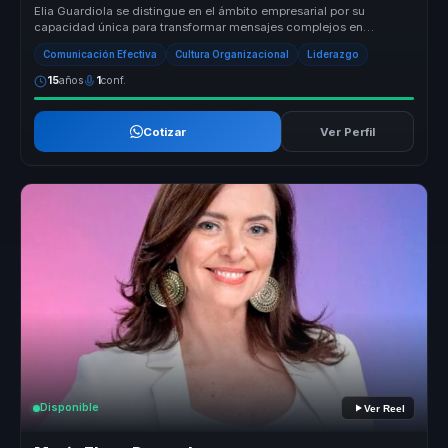
Elia Guardiola se distingue en el ámbito empresarial por su
capacidad única para transformar mensajes complejos en
narrativas memorables ...
Comunicación Efectiva
Cultura Organizacional
Liderazgo
15
años
1
conf.
Cotizar
Ver Perfil
Disponible
Ver Reel