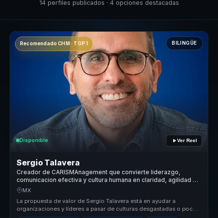
14 perfiles publicados · 4 opciones destacadas
BILINGÜE
Recomendado CHM · TOP 1
Disponible
Ver Reel
Sergio Talavera
Creador de CARISMAnagement que convierte liderazgo,
comunicacion efectiva y cultura humana en claridad, agilidad y
cohesion para equipos.
MX
La propuesta de valor de Sergio Talavera está en ayudar a
organizaciones y líderes a pasar de culturas desgastadas o poco
coherentes a en...