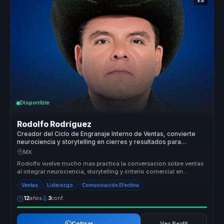
ES
Disponible
Rodolfo Rodríguez
Creador del Ciclo de Engranaje Interno de Ventas, convierte
neurociencia y storytelling en cierres y resultados para
equipos de venta.
MX
Rodolfo vuelve mucho mas practica la conversacion sobre ventas
al integrar neurociencia, storytelling y criterio comercial en
herramienta...
Ventas
Liderazgo
Comunicación Efectiva
12
años
3
conf.
Cotizar
Ver Perfil