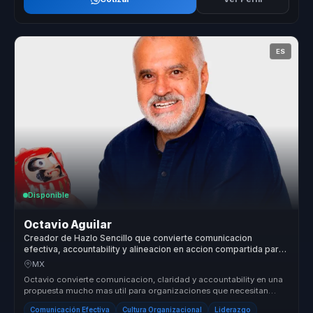
ES
Disponible
Octavio Aguilar
Creador de Hazlo Sencillo que convierte comunicacion
efectiva, accountability y alineacion en accion compartida para
empresas y equipos.
MX
Octavio convierte comunicacion, claridad y accountability en una
propuesta mucho mas util para organizaciones que necesitan
alinear equip...
Comunicación Efectiva
Cultura Organizacional
Liderazgo