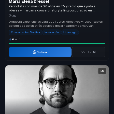
María Elena Dressel
Periodista con más de 20 años en TV y radio que ayuda a
líderes y marcas a convertir storytelling corporativo en
autoridad, recordación y confianza.
DO
Orquesta experiencias para que lideres, directivos y responsables
de equipos dejen atrás equipos desalineados y construyan
liderazgo estr...
Comunicación Efectiva
Innovación
Liderazgo
4
conf.
Cotizar
Ver Perfil
ES