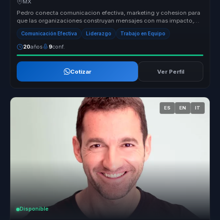
MX
Pedro conecta comunicacion efectiva, marketing y cohesion para
que las organizaciones construyan mensajes con mas impacto,
mejor alineaci...
Comunicación Efectiva
Liderazgo
Trabajo en Equipo
20
años
9
conf.
Cotizar
Ver Perfil
ES
EN
IT
Disponible