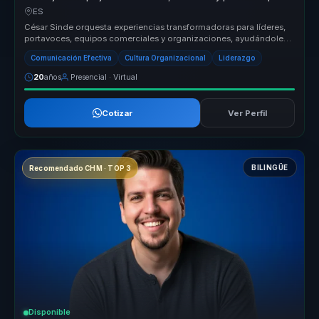
líderes y portavoces.
ES
César Sinde orquesta experiencias transformadoras para líderes,
portavoces, equipos comerciales y organizaciones, ayudándoles
a dejar atr...
Comunicación Efectiva
Cultura Organizacional
Liderazgo
20
años
Presencial · Virtual
Cotizar
Ver Perfil
BILINGÜE
Recomendado CHM · TOP 3
Disponible