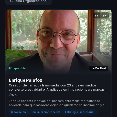
Cultura Organizacional
ES
EN
Disponible
Ver Reel
Enrique Palafox
Creador de narrativa transmedia con 23 anos en medios,
convierte creatividad e IA aplicada en innovacion para marcas y
equipos.
MX
Enrique conecta innovacion, pensamiento visual y creatividad
aplicada para que las ideas dejen de quedarse en inspiracion y se
conviertan...
Innovación
Comunicación Efectiva
Estrategia Empresarial