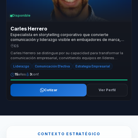
Disponible
Carles Herrero
Especialista en storytelling corporativo que convierte
comunicación y liderazgo visible en embajadores de marca,
influencia y cohesión para equipos.
ES
Carles Herrero se distingue por su capacidad para transformar la
comunicación empresarial, convirtiendo equipos en líderes
seguros y empl...
Liderazgo
Comunicación Efectiva
Estrategia Empresarial
15
años
3
conf.
Cotizar
Ver Perfil
CONTEXTO ESTRATÉGICO