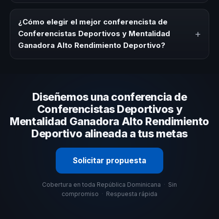
Los honorarios varían según la trayectoria del speaker, la
modalidad (presencial o virtual) y la duración del evento.
¿Cómo elegir el mejor conferencista de
En CHM República Dominicana ofrecemos asesoría
+
Conferencistas Deportivos y Mentalidad
estratégica sin costo y una propuesta en menos de 24
Ganadora Alto Rendimiento Deportivo?
horas adaptada a tu presupuesto.
Evalúa su experiencia real en el tema, su estilo de
comunicación, casos de éxito con audiencias similares y
su capacidad de adaptar el contenido a tu contexto
Diseñemos una conferencia de
organizacional. En CHM República Dominicana te
ayudamos con una selección estratégica basada en
Conferencistas Deportivos y
estos criterios.
Mentalidad Ganadora Alto Rendimiento
Deportivo alineada a tus metas
Solicitar propuesta
Cobertura en toda República Dominicana
·
Sin
compromiso
·
Respuesta rápida