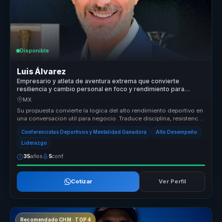
Disponible
Luis Álvarez
Empresario y atleta de aventura extrema que convierte
resiliencia y cambio personal en foco y rendimiento para
lideres y equipos.
MX
Su propuesta convierte la logica del alto rendimiento deportivo en
una conversacion util para negocio. Traduce disciplina, resistencia
me...
Conferencistas Deportivos y Mentalidad Ganadora
Alto Desempeño
Liderazgo
35
años
5
conf.
Cotizar
Ver Perfil
Recomendado CHM · TOP 4