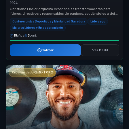
empresas.
CL
Christiane Endler orquesta experiencias transformadoras para
líderes, directivos y responsables de equipos, ayudándoles a dejar
atrás la ...
Conferencistas Deportivos y Mentalidad Ganadora
Liderazgo
Mujeres Líderes y Empoderamiento
15
años
3
conf.
Cotizar
Ver Perfil
Recomendado CHM · TOP 2