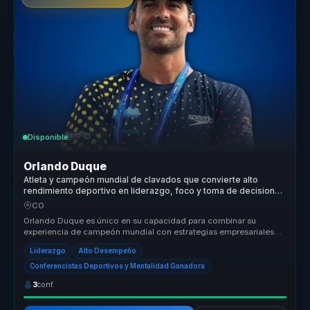
Disponible
Orlando Duque
Atleta y campeón mundial de clavados que convierte alto
rendimiento deportivo en liderazgo, foco y toma de decisiones
para líderes y equipos.
CO
Orlando Duque es único en su capacidad para combinar su
experiencia de campeón mundial con estrategias empresariales
efectivas. Su enfoqu...
Liderazgo
Alto Desempeño
Conferencistas Deportivos y Mentalidad Ganadora
3
conf.