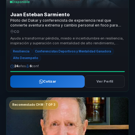
Disponible
Juan Esteban Sarmiento
Piloto del Dakar y conferencista de experiencia real que
convierte aventura extrema y cambio personal en foco para
equipos.
CO
Ayuda a transformar pérdida, miedo e incertidumbre en resiliencia,
inspiración y superación con mentalidad de alto rendimiento,
disciplin...
Resiliencia
Conferencistas Deportivos y Mentalidad Ganadora
Alto Desempeño
24
años
6
conf.
Cotizar
Ver Perfil
Recomendado CHM · TOP 3