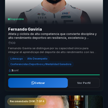
Disponible
Fernando Gaviria
Atleta y ciclista de alta competencia que convierte disciplina y
alto rendimiento deportivo en resiliencia, excelencia y
liderazgo para equipos.
CO
Fernando Gaviria se distingue por su capacidad única para
integrar el aprendizaje del deporte de alto rendimiento con las
exigencias del ...
Liderazgo
Alto Desempeño
Conferencistas Deportivos y Mentalidad Ganadora
3
conf.
Cotizar
Ver Perfil
Recomendado CHM · TOP 4