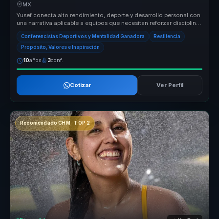
MX
Yusef conecta alto rendimiento, deporte y desarrollo personal con
una narrativa aplicable a equipos que necesitan reforzar disciplina,
re...
Conferencistas Deportivos y Mentalidad Ganadora
Resiliencia
Propósito, Valores e Inspiración
10
años
3
conf.
Cotizar
Ver Perfil
Recomendado CHM · TOP 2