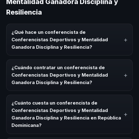
Mentalidad Ganadora Disciplina y
Resiliencia
¿Qué hace un conferencista de
+
Conferencistas Deportivos y Mentalidad
Ganadora Disciplina y Resiliencia?
Un conferencista de Conferencistas Deportivos y
Mentalidad Ganadora Disciplina y Resiliencia es un
¿Cuándo contratar un conferencista de
experto que comparte conocimiento, estrategias y
+
Conferencistas Deportivos y Mentalidad
experiencias sobre este tema en eventos corporativos,
Ganadora Disciplina y Resiliencia?
convenciones y seminarios. Su objetivo es generar
reflexión, inspiración y herramientas aplicables para la
Es ideal contratar un conferencista de Conferencistas
audiencia.
Deportivos y Mentalidad Ganadora Disciplina y Resiliencia
¿Cuánto cuesta un conferencista de
para kick-offs, convenciones anuales, programas de
Conferencistas Deportivos y Mentalidad
+
desarrollo, eventos de integración o cuando tu
Ganadora Disciplina y Resiliencia en República
organización necesita impulsar un cambio cultural
Dominicana?
relacionado con esta temática.
Los honorarios varían según la trayectoria del speaker, la