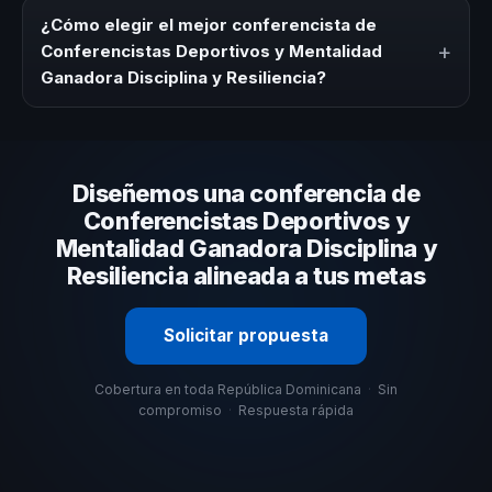
modalidad (presencial o virtual) y la duración del evento.
¿Cómo elegir el mejor conferencista de
En CHM República Dominicana ofrecemos asesoría
+
Conferencistas Deportivos y Mentalidad
estratégica sin costo y una propuesta en menos de 24
Ganadora Disciplina y Resiliencia?
horas adaptada a tu presupuesto.
Evalúa su experiencia real en el tema, su estilo de
comunicación, casos de éxito con audiencias similares y
su capacidad de adaptar el contenido a tu contexto
Diseñemos una conferencia de
organizacional. En CHM República Dominicana te
ayudamos con una selección estratégica basada en
Conferencistas Deportivos y
estos criterios.
Mentalidad Ganadora Disciplina y
Resiliencia alineada a tus metas
Solicitar propuesta
Cobertura en toda República Dominicana
·
Sin
compromiso
·
Respuesta rápida