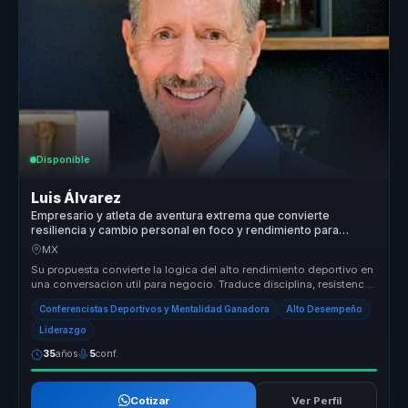
Disponible
Luis Álvarez
Empresario y atleta de aventura extrema que convierte
resiliencia y cambio personal en foco y rendimiento para
lideres y equipos.
MX
Su propuesta convierte la logica del alto rendimiento deportivo en
una conversacion util para negocio. Traduce disciplina, resistencia
me...
Conferencistas Deportivos y Mentalidad Ganadora
Alto Desempeño
Liderazgo
35
años
5
conf.
Cotizar
Ver Perfil