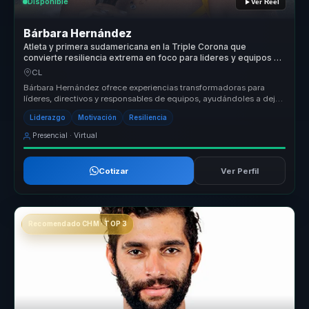
Disponible
Ver Reel
Bárbara Hernández
Atleta y primera sudamericana en la Triple Corona que
convierte resiliencia extrema en foco para lideres y equipos de
alto desempeno.
CL
Bárbara Hernández ofrece experiencias transformadoras para
líderes, directivos y responsables de equipos, ayudándoles a dejar
atrás equip...
Liderazgo
Motivación
Resiliencia
Presencial · Virtual
Cotizar
Ver Perfil
Recomendado CHM · TOP 3