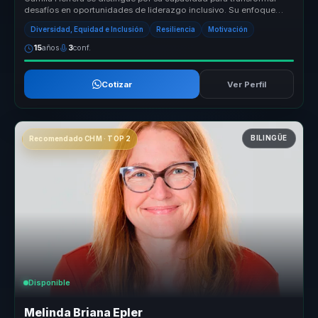
desafíos en oportunidades de liderazgo inclusivo. Su enfoque
único combina ...
Diversidad, Equidad e Inclusión
Resiliencia
Motivación
15
años
3
conf.
Cotizar
Ver Perfil
BILINGÜE
Recomendado CHM · TOP 2
Disponible
Melinda Briana Epler