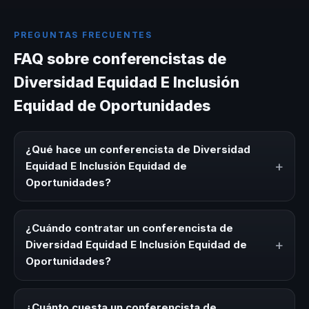
PREGUNTAS FRECUENTES
FAQ sobre conferencistas de
Diversidad Equidad E Inclusión
Equidad de Oportunidades
¿Qué hace un conferencista de Diversidad
+
Equidad E Inclusión Equidad de
Oportunidades?
Un conferencista de Diversidad Equidad E Inclusión
Equidad de Oportunidades es un experto que comparte
¿Cuándo contratar un conferencista de
conocimiento, estrategias y experiencias sobre este tema
+
Diversidad Equidad E Inclusión Equidad de
en eventos corporativos, convenciones y seminarios. Su
Oportunidades?
objetivo es generar reflexión, inspiración y herramientas
aplicables para la audiencia.
Es ideal contratar un conferencista de Diversidad Equidad
E Inclusión Equidad de Oportunidades para kick-offs,
¿Cuánto cuesta un conferencista de