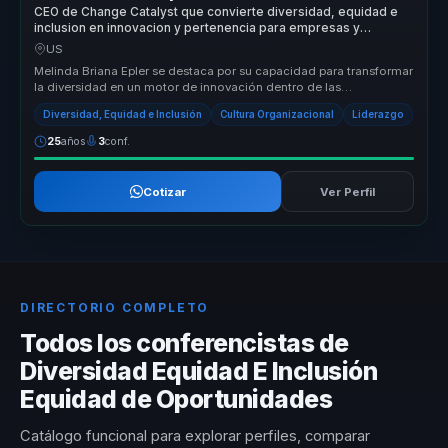
CEO de Change Catalyst que convierte diversidad, equidad e
inclusion en innovacion y pertenencia para empresas y
equipos.
US
Melinda Briana Epler se destaca por su capacidad para transformar
la diversidad en un motor de innovación dentro de las
organizaciones. S...
Diversidad, Equidad e Inclusión
Cultura Organizacional
Liderazgo
25
años
3
conf.
Cotizar
Ver Perfil
DIRECTORIO COMPLETO
Todos los conferencistas de
Diversidad Equidad E Inclusión
Equidad de Oportunidades
Catálogo funcional para explorar perfiles, comparar