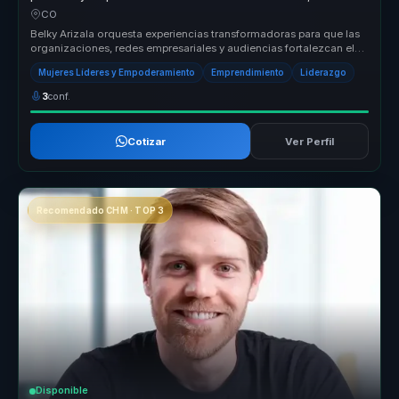
y acción para mujeres líderes.
CO
Belky Arizala orquesta experiencias transformadoras para que las
organizaciones, redes empresariales y audiencias fortalezcan el
liderazg...
Mujeres Líderes y Empoderamiento
Emprendimiento
Liderazgo
3
conf.
Cotizar
Ver Perfil
Recomendado CHM · TOP 3
Disponible