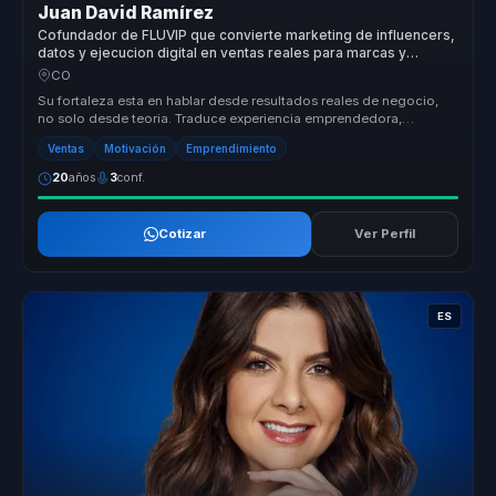
Juan David Ramírez
Cofundador de FLUVIP que convierte marketing de influencers,
datos y ejecucion digital en ventas reales para marcas y
equipos.
CO
Su fortaleza esta en hablar desde resultados reales de negocio,
no solo desde teoria. Traduce experiencia emprendedora,
marketing y tecno...
Ventas
Motivación
Emprendimiento
20
años
3
conf.
Cotizar
Ver Perfil
ES