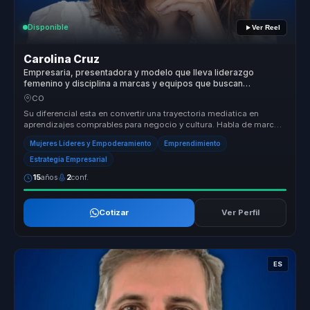
Disponible
Ver Reel
Carolina Cruz
Empresaria, presentadora y modelo que lleva liderazgo
femenino y disciplina a marcas y equipos que buscan
crecimiento, visibilidad y resultados sostenibles.
CO
Su diferencial esta en convertir una trayectoria mediatica en
aprendizajes comprables para negocio y cultura. Habla de marca,
disciplina,...
Mujeres Líderes y Empoderamiento
Emprendimiento
Estrategia Empresarial
15
años
2
conf.
Cotizar
Ver Perfil
ES