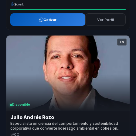
2
conf.
Cotizar
Ver Perfil
ES
Disponible
Julio Andrés Rozo
Especialista en ciencia del comportamiento y sostenibilidad
corporativa que convierte liderazgo ambiental en cohesion
para directivos y equipos.
CO