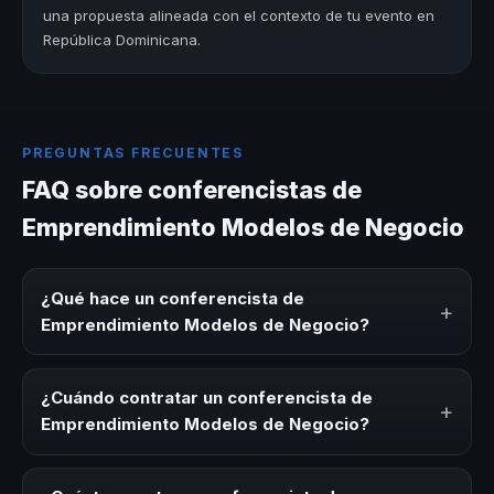
una propuesta alineada con el contexto de tu evento en
República Dominicana.
PREGUNTAS FRECUENTES
FAQ sobre conferencistas de
Emprendimiento Modelos de Negocio
¿Qué hace un conferencista de
+
Emprendimiento Modelos de Negocio?
Un conferencista de Emprendimiento Modelos de
Negocio es un experto que comparte conocimiento,
¿Cuándo contratar un conferencista de
+
estrategias y experiencias sobre este tema en eventos
Emprendimiento Modelos de Negocio?
corporativos, convenciones y seminarios. Su objetivo es
generar reflexión, inspiración y herramientas aplicables
Es ideal contratar un conferencista de Emprendimiento
para la audiencia.
Modelos de Negocio para kick-offs, convenciones