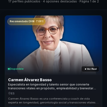
17 perfiles publicados · 4 opciones destacadas · Página 1 de 2
Recomendado CHM · TOP 1
Disponible
Ver Reel
Carmen Álvarez Basso
Especialista en longevidad y talento senior que convierte
transiciones vitales en propósito, empleabilidad y bienestar
para profesionales y organizaciones.
ES
Carmen Álvarez Basso es una conferencista y coach de vida
experta en longevidad, gerontología social y transiciones vitales.
Ayuda a las ...