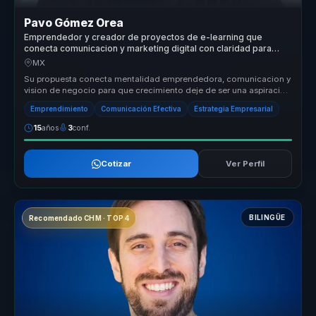
Pavo Gómez Orea
Emprendedor y creador de proyectos de e-learning que
conecta comunicacion y marketing digital con claridad para
empresas.
MX
Su propuesta conecta mentalidad emprendedora, comunicacion y
vision de negocio para que crecimiento deje de ser una aspiracion
abstracta....
Emprendimiento
Comunicación Efectiva
Estrategia Empresarial
15
años
3
conf.
Cotizar
Ver Perfil
BILINGÜE
Recomendado CHM · TOP 4