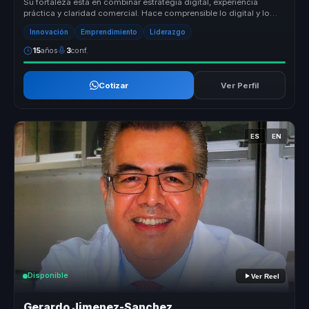
Su fortaleza está en combinar estrategia digital, experiencia
práctica y claridad comercial. Hace comprensible lo digital y lo
convierte ...
Innovación
Emprendimiento
Liderazgo
15
años
3
conf.
Cotizar
Ver Perfil
ES
EN
Disponible
Ver Reel
Gerardo Jimenez-Sanchez