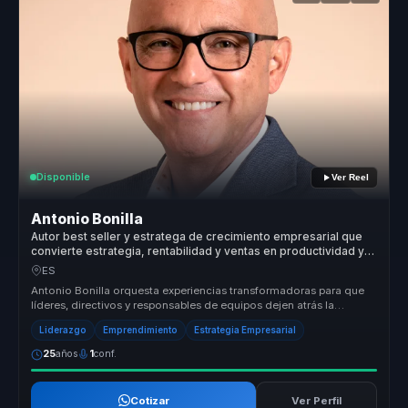
Disponible
Ver Reel
Antonio Bonilla
Autor best seller y estratega de crecimiento empresarial que
convierte estrategia, rentabilidad y ventas en productividad y
expansión para empresas.
ES
Antonio Bonilla orquesta experiencias transformadoras para que
líderes, directivos y responsables de equipos dejen atrás la
desalineación...
Liderazgo
Emprendimiento
Estrategia Empresarial
25
años
1
conf.
Cotizar
Ver Perfil