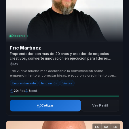
Disponible
Fric Martinez
Emprendedor con mas de 20 anos y creador de negocios
creativos, convierte innovacion en ejecucion para lideres
empresariales.
MX
Fric vuelve mucho mas accionable la conversacion sobre
emprendimiento al conectar ideas, ejecucion y crecimiento con
decisiones claras de...
Emprendimiento
Innovación
Ventas
20
años
3
conf.
Cotizar
Ver Perfil
ES
CA
EN