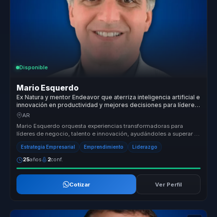
Disponible
Mario Esquerdo
Ex Natura y mentor Endeavor que aterriza inteligencia artificial e
innovación en productividad y mejores decisiones para líderes
de negocio y talento.
AR
Mario Esquerdo orquesta experiencias transformadoras para
líderes de negocio, talento e innovación, ayudándoles a superar la
fricción con...
Estrategia Empresarial
Emprendimiento
Liderazgo
25
años
2
conf.
Cotizar
Ver Perfil