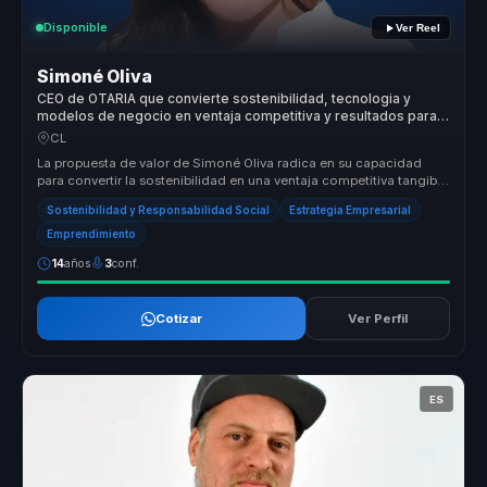
Disponible
Ver Reel
Simoné Oliva
CEO de OTARIA que convierte sostenibilidad, tecnologia y
modelos de negocio en ventaja competitiva y resultados para
empresas.
CL
La propuesta de valor de Simoné Oliva radica en su capacidad
para convertir la sostenibilidad en una ventaja competitiva tangible
para la...
Sostenibilidad y Responsabilidad Social
Estrategia Empresarial
Emprendimiento
14
años
3
conf.
Cotizar
Ver Perfil
ES