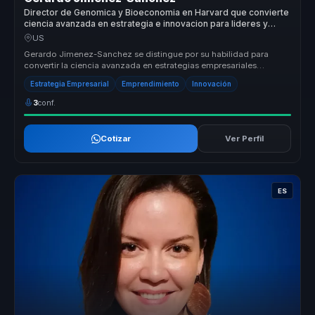
Director de Genomica y Bioeconomia en Harvard que convierte
ciencia avanzada en estrategia e innovacion para lideres y
empresas.
US
Gerardo Jimenez-Sanchez se distingue por su habilidad para
convertir la ciencia avanzada en estrategias empresariales
efectivas, ofrecien...
Estrategia Empresarial
Emprendimiento
Innovación
3
conf.
Cotizar
Ver Perfil
ES