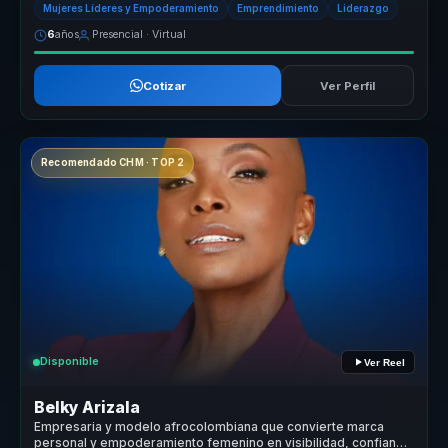
Mujeres Líderes y Empoderamiento
Emprendimiento
Liderazgo
6
años
Presencial · Virtual
Cotizar
Ver Perfil
Recomendado CHM · TOP 2
Disponible
Ver Reel
Belky Arizala
Empresaria y modelo afrocolombiana que convierte marca
personal y empoderamiento femenino en visibilidad, confianza