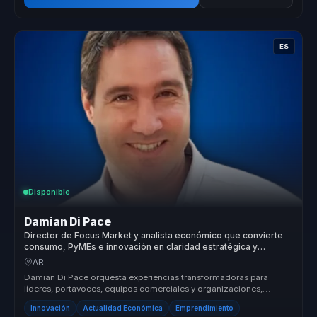
ES
Disponible
Damian Di Pace
Director de Focus Market y analista económico que convierte
consumo, PyMEs e innovación en claridad estratégica y
mejores decisiones comerciales para líderes.
AR
Damian Di Pace orquesta experiencias transformadoras para
líderes, portavoces, equipos comerciales y organizaciones,
permitiéndoles dejar...
Innovación
Actualidad Económica
Emprendimiento