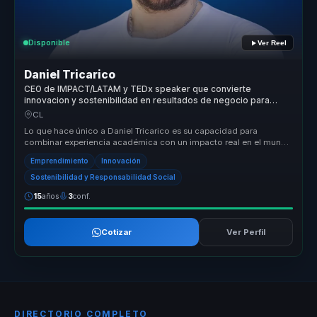
Disponible
Ver Reel
Daniel Tricarico
CEO de IMPACT/LATAM y TEDx speaker que convierte
innovacion y sostenibilidad en resultados de negocio para
lideres y empresas.
CL
Lo que hace único a Daniel Tricarico es su capacidad para
combinar experiencia académica con un impacto real en el mundo
empresarial. Su ...
Emprendimiento
Innovación
Sostenibilidad y Responsabilidad Social
15
años
3
conf.
Cotizar
Ver Perfil
DIRECTORIO COMPLETO