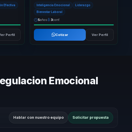
. Su
espiritualidad y herramientas prácticas en sus
n Efectiva
Inteligencia Emocional
Liderazgo
conf...
Bienestar Laboral
5
años
3
conf.
Ver Perfil
Cotizar
Ver Perfil
 Regulacion Emocional
Hablar con nuestro equipo
Solicitar propuesta