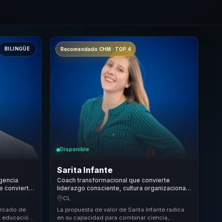
BILINGÜE
Recomendado CHM · TOP 4
Disponible
Sarita Infante
igencia
Coach transformacional que convierte
e convierte
liderazgo consciente, cultura organizacional
cia para
y bienestar en plenitud para equipos y
CL
lideres.
ercado de
La propuesta de valor de Sarita Infante radica
la educación
en su capacidad para combinar ciencia,