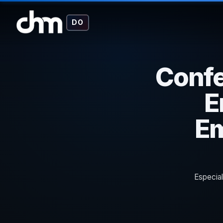
DO
Confe
E
Em
Especial