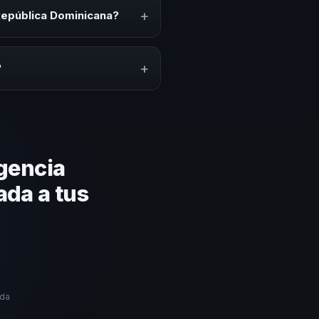
relacionado con esta temática.
+
República Dominicana?
ión del evento. En CHM República
a a tu presupuesto.
+
?
lares y su capacidad de adaptar
ción estratégica basada en
gencia
ada a tus
ida