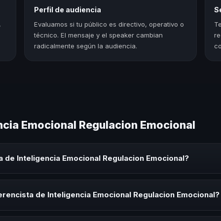
Perfil de audiencia
S
,
Evaluamos si tu público es directivo, operativo o
Te
técnico. El mensaje y el speaker cambian
re
radicalmente según la audiencia.
co
encia Emocional Regulacion Emocional
 de Inteligencia Emocional Regulacion Emocional?
a Emocional Regulacion Emocional es un experto que comparte conoci
 eventos corporativos, convenciones y seminarios. Su objetivo es gen
rencista de Inteligencia Emocional Regulacion Emocional?
audiencia.
ista de Inteligencia Emocional Regulacion Emocional para kick-offs, 