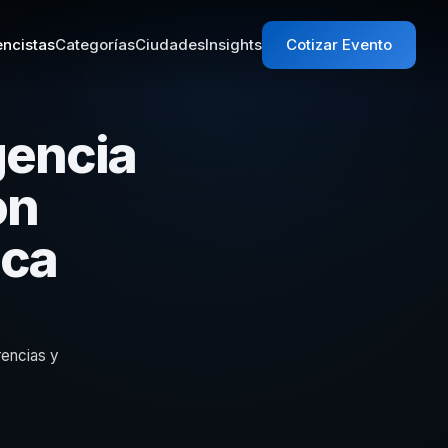
ncistas
Categorías
Ciudades
Insights
Cotizar Evento
gencia
on
ica
rencias y