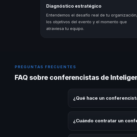
Diagnóstico estratégico
Entendemos el desafío real de tu organización
los objetivos del evento y el momento que
atraviesa tu equipo.
PREGUNTAS FRECUENTES
FAQ sobre conferencistas de Intelig
¿Qué hace un conferencista
Un conferencista de Inteligenci
experiencias sobre este tema en
¿Cuándo contratar un confe
herramientas aplicables para la 
Es ideal contratar un conferenc