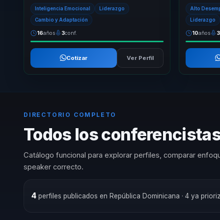
conversación útil para equipos directivos y
accionable 
Inteligencia Emocional
Liderazgo
Alto Desem
organizacio...
inspiracion: l
Cambio y Adaptación
Liderazgo
16
años
3
conf.
10
años
Cotizar
Ver Perfil
DIRECTORIO COMPLETO
Todos los conferencistas
Catálogo funcional para explorar perfiles, comparar enfoqu
speaker correcto.
4
perfiles publicados en República Dominicana
· 4 ya prior