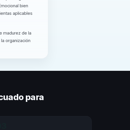
Emocional bien
entas aplicables
de madurez de la
 la organización
cuado para
03