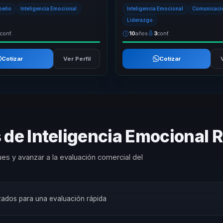
para negocio. No se queda en
emocional y el liderazgo humanista
peño
Inteligencia Emocional
Inteligencia Emocional
Comunicació
lev...
propuest...
Liderazgo
3
conf.
10
años
3
conf.
Cotizar
Ver Perfil
Cotizar
 de Inteligencia Emocional
es y avanzar a la evaluación comercial del
izados para una evaluación rápida