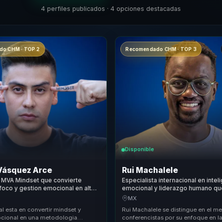
4 perfiles publicados · 4 opciones destacadas
o CHM · TOP 2
Recomendado CHM · TOP 3
Disponible
Vásquez Arce
Rui Machalele
 MVA Mindset que convierte
Especialista internacional en intel
, foco y gestion emocional en alto
emocional y liderazgo humano qu
 para lideres y equipos
comunicacion efectiva en resilien
MX
s.
empresas y equipos.
al esta en convertir mindset y
Rui Machalele se distingue en el m
cional en una metodologia
conferencistas por su enfoque en 