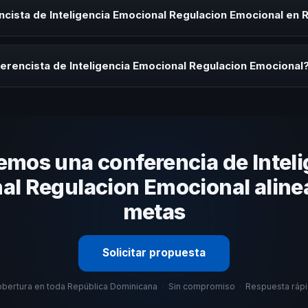
ración o cuando tu organización necesita impulsar un cambio cultural 
cista de Inteligencia Emocional Regulacion Emocional en 
rayectoria del speaker, la modalidad (presencial o virtual) y la durac
estratégica sin costo y una propuesta en menos de 24 horas adaptad
erencista de Inteligencia Emocional Regulacion Emocional
 tema, su estilo de comunicación, casos de éxito con audiencias simi
anizacional. En CHM República Dominicana te ayudamos con una selec
emos una conferencia de Inteli
l Regulacion Emocional aline
metas
Solicitar propuesta
bertura en toda República Dominicana
·
Sin compromiso
·
Respuesta ráp