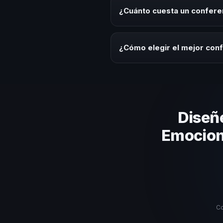
de desarrollo, eventos de integ
¿Cuánto cuesta un conferen
Los honorarios varían según la t
Dominicana ofrecemos asesoría 
¿Cómo elegir el mejor conf
Evalúa su experiencia real en el
el contenido a tu contexto org
estos criterios.
Diseñ
Emociona
Co