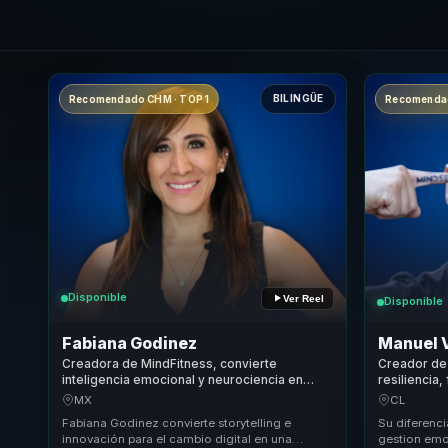
BILINGÜE
Recomendado CHM · TOP 1
Recomendad
Disponible
Ver Reel
Disponible
Fabiana Godinez
Manuel 
Creadora de MindFitness, convierte
Creador de
inteligencia emocional y neurociencia en
resiliencia
bienestar y productividad para lideres y
rendimiento
MX
CL
equipos.
comerciale
Fabiana Godinez convierte storytelling e
Su diferenci
innovación para el cambio digital en una
gestion emo