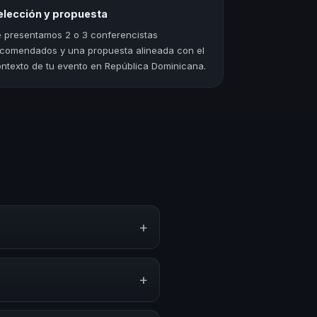
elección y propuesta
 presentamos 2 o 3 conferencistas
comendados y una propuesta alineada con el
ntexto de tu evento en República Dominicana.
+
miento, estrategias y
erar reflexión, inspiración y
+
convenciones anuales, programas