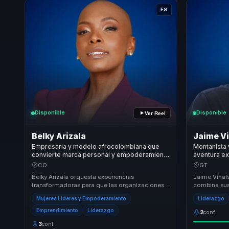
ES
Disponible
Disponible
Ver Reel
Belky Arizala
Jaime Vi
Empresaria y modelo afrocolombiana que
Montanista 
convierte marca personal y empoderamiento
aventura ex
femenino en visibilidad, confianza y acción
convertir pr
CO
GT
para mujeres líderes.
rendimiento
Belky Arizala orquesta experiencias
Jaime Viñal
transformadoras para que las organizaciones,
combina sus
redes empresariales y audiencias fortalezcan el
principios d
Mujeres Líderes y Empoderamiento
Liderazgo
liderazg...
metodología
Emprendimiento
Liderazgo
2
conf.
3
conf.