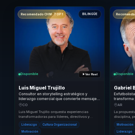
BILINGÜE
Recomendado CHM · TOP 1
Recomendad
Disponible
Disponible
Ver Reel
Luis Miguel Trujillo
Gabriel 
Consultor en storytelling estratégico y
Exfutbolist
liderazgo comercial que convierte mensajes
transforma 
complejos en recordación, influencia y
liderazgo y
CO
AR
motivación para líderes y equipos.
equipos.
Luis Miguel Trujillo orquesta experiencias
La propuesta
transformadoras para líderes, directivos y
disciplina, 
responsables de equipos, ayudándoles a dejar
competitiva 
Liderazgo
Cultura Organizacional
Motivación
atrás ...
negocio. P..
Motivación
Liderazgo