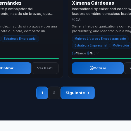
Hernández
Ximena Cárdenas
nte y embajador del
International speaker and coach 
ento, nacido sin brazos, que
leaders combine conscious leade
upervivencia real en resiliencia,
neuroscience for clearer decisio
CA
go y acción para equipos.
sustainable performance.
ández, nacido sin brazos y con una
Ximena helps organizations connec
corta que otra, comparte un
productivity, and leadership in a way
onferencia de motivación que
both strategic and deeply human. He
Estrategia Empresarial
Mujeres Líderes y Empoderamiento
...
Estrategia Empresarial
Motivación
15
años
3
conf.
Cotizar
Ver Perfil
Cotizar
1
2
Siguiente →