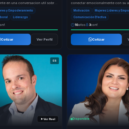
nte en una conversacion util sobre
conectar emocionalmente con su au
fortaleza emocional y accion. ...
que la convierte en una conferencis
eres y Empoderamiento
Motivación
Mujeres Líderes y Emp
en...
aboral
Liderazgo
Comunicación Efectiva
onf.
10
años
3
conf.
Cotizar
Ver Perfil
Cotizar
ES
Disponible
Ver Reel