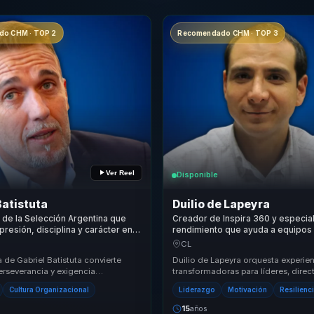
o CHM · TOP 2
Recomendado CHM · TOP 3
Ver Reel
Disponible
Batistuta
Duilio de Lapeyra
a de la Selección Argentina que
Creador de Inspira 360 y especial
presión, disciplina y carácter en
rendimiento que ayuda a equipos 
 rendimiento para líderes y
disciplina deportiva en resilienci
CL
y resultados.
 de Gabriel Batistuta convierte
Duilio de Lapeyra orquesta experie
perseverancia y exigencia
transformadoras para líderes, direct
en una conversación aplicable al
responsables de equipos, permitién
Cultura Organizacional
Liderazgo
Motivación
Resilienc
.
atrás eq...
15
años