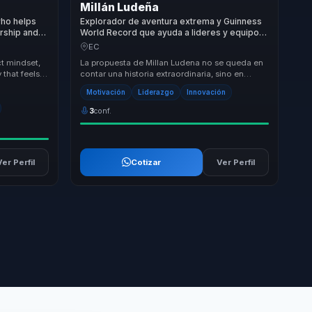
Millán Ludeña
who helps
Explorador de aventura extrema y Guinness
rship and
World Record que ayuda a lideres y equipos
ns and
a convertir presion y limites en resiliencia,
EC
foco y alto rendimiento.
t mindset,
La propuesta de Millan Ludena no se queda en
 that feels
contar una historia extraordinaria, sino en
r session...
transformar experiencias extremas en
Motivación
Liderazgo
Innovación
aprendizaje...
3
conf.
Ver Perfil
Cotizar
Ver Perfil