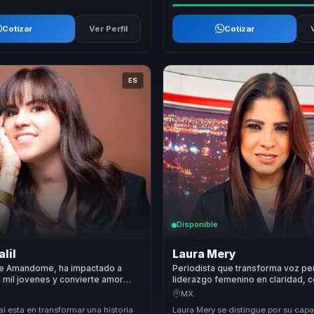
Cotizar
Ver Perfil
Cotizar
ES
Disponible
alil
Laura Mery
e Amandome, ha impactado a
Periodista que transforma voz pe
mil jovenes y convierte amor
liderazgo femenino en claridad, 
ienestar y resiliencia para
confianza para equipos corporati
MX
al esta en transformar una historia
Laura Mery se distingue por su cap