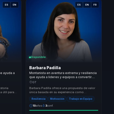
ES
EN
ES
EN
FR
Disponible
Barbara Padilla
ue ayuda a
Montanista en aventura extrema y resiliencia
que ayuda a lideres y equipos a convertir
adversidad en fortaleza mental, cohesion y
GT
superacion.
istoria
Barbara Padilla ofrece una propuesta de valor
a útil para
única basada en su experiencia como
a. No hab...
montañista y conferencista. Su enfoque en la
Resiliencia
Motivación
Trabajo en Equipo
transforma...
10
años
3
conf.