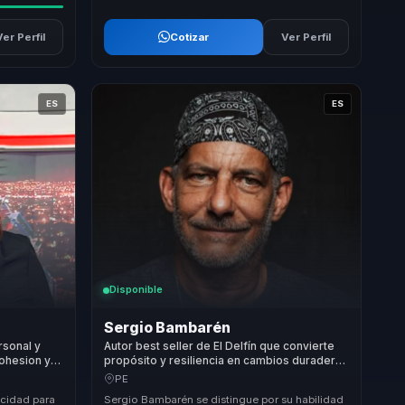
Ver Perfil
Cotizar
Ver Perfil
ES
ES
Disponible
Sergio Bambarén
rsonal y
Autor best seller de El Delfín que convierte
cohesion y
propósito y resiliencia en cambios duraderos
vos.
y motivación dentro de las organizaciones.
PE
acidad para
Sergio Bambarén se distingue por su habilidad