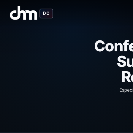
DO
Confe
Su
R
Especi