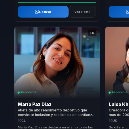
Cotizar
Ver Perfil
ES
Disponible
Disponible
María Paz Díaz
Luisa Kh
Atleta de alto rendimiento deportivo que
Creadora d
convierte inclusión y resiliencia en confianza,
mas de 200 
trabajo en equipo y fortaleza para
propio en b
CL
US
organizaciones.
equipos.
María Paz Díaz se destaca en el ámbito de las
Su diferenci