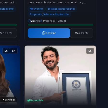
diencia, lo
para contar historias que tocan el alma y
ta única
motivan a la acción. Su enfoque único combina
oderamiento
Motivación
Estrategia Empresarial
la ...
Propósito, Valores e Inspiración
25
años
Presencial · Virtual
Ver Perfil
Cotizar
Ver Perfil
ES
EN
ES
Ver Reel
Disponible