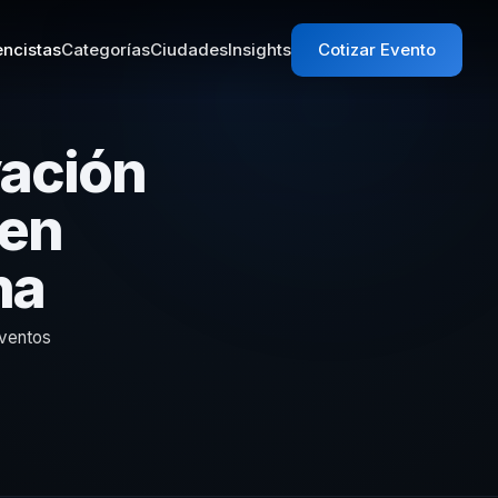
ncistas
Categorías
Ciudades
Insights
Cotizar Evento
vación
 en
na
eventos