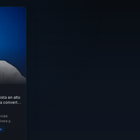
ista en alto
a convertir
a, motivación
ncias
ivos y
doles dejar
ia