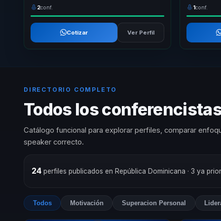
2
conf.
1
conf.
Cotizar
Ver Perfil
DIRECTORIO COMPLETO
Todos los conferencista
Catálogo funcional para explorar perfiles, comparar enfoqu
speaker correcto.
24
perfiles publicados en República Dominicana
· 3 ya pri
Todos
Motivación
Superacion Personal
Lide