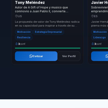
Tony Meléndez
Javier 
Autor de A Gift of Hope y musico que
Sobrevivie
conmovio a Juan Pablo II, convierte
emprendimi
resiliencia en cohesion y actitud para
convierte s
US
ES
equipos.
autolideraz
La propuesta de valor de Tony Meléndez radica
Javier Hern
en su capacidad para inspirar a través de su
pierna más 
historia única de superación. Su metodología
modelo de c
Motivación
Estrategia Empresarial
Motivación
s...
conecta con 
Resiliencia
Liderazgo
3
conf.
3
conf.
Cotizar
Ver Perfil