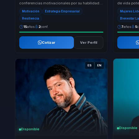
conferencias motivacionales por su habilidad
de vida pote
única para transformar experiencias
autoestima, 
Motivación
Estrategia Empresarial
Mujeres Líd
personales...
Resiliencia
Bienestar L
15
años
2
conf.
7
años
5
c
Cotizar
Ver Perfil
ES
EN
Disponible
Disponible