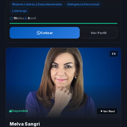
auto sabotaje a ...
Mujeres Líderes y Empoderamiento
Inteligencia Emocional
Liderazgo
10
años
3
conf.
Cotizar
Ver Perfil
ES
Disponible
Ver Reel
Melva Sangri