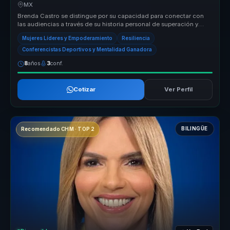
equipos.
MX
Brenda Castro se distingue por su capacidad para conectar con
las audiencias a través de su historia personal de superación y
éxito en el...
Mujeres Líderes y Empoderamiento
Resiliencia
Conferencistas Deportivos y Mentalidad Ganadora
8
años
3
conf.
Cotizar
Ver Perfil
BILINGÜE
Recomendado CHM · TOP 2