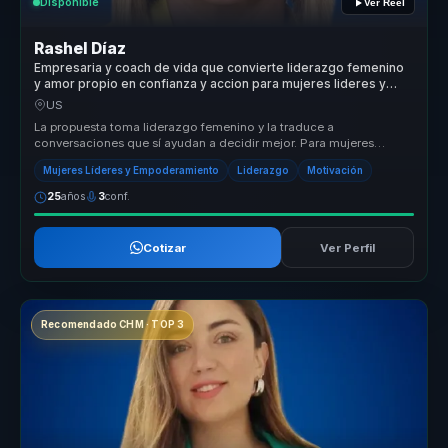
Disponible
Ver Reel
Rashel Díaz
Empresaria y coach de vida que convierte liderazgo femenino
y amor propio en confianza y accion para mujeres lideres y
equipos.
US
La propuesta toma liderazgo femenino y la traduce a
conversaciones que sí ayudan a decidir mejor. Para mujeres
lideres, redes empresarial...
Mujeres Líderes y Empoderamiento
Liderazgo
Motivación
25
años
3
conf.
Cotizar
Ver Perfil
Recomendado CHM · TOP 3