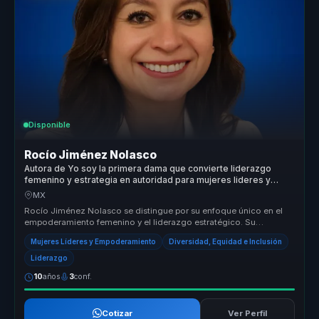
Disponible
Rocío Jiménez Nolasco
Autora de Yo soy la primera dama que convierte liderazgo
femenino y estrategia en autoridad para mujeres lideres y
organizaciones.
MX
Rocío Jiménez Nolasco se distingue por su enfoque único en el
empoderamiento femenino y el liderazgo estratégico. Su
capacidad para trans...
Mujeres Líderes y Empoderamiento
Diversidad, Equidad e Inclusión
Liderazgo
10
años
3
conf.
Cotizar
Ver Perfil