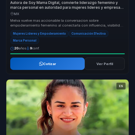
Autora de Soy Mama Digital, convierte liderazgo femenino y
marca personal en autoridad para mujeres lideres y empresas
globales.
MX
Melva vuelve mas accionable la conversacion sobre
empoderamiento femenino al conectarla con influencia, visibilidad
y capacidad real de d...
Mujeres Líderes y Empoderamiento
Comunicación Efectiva
Marca Personal
20
años
9
conf.
Cotizar
Ver Perfil
ES