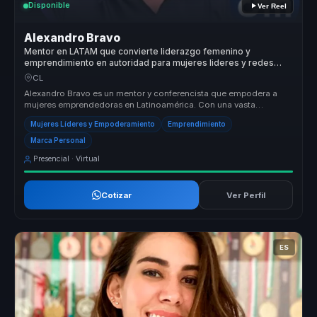
Disponible
Ver Reel
Alexandro Bravo
Mentor en LATAM que convierte liderazgo femenino y
emprendimiento en autoridad para mujeres lideres y redes
empresariales.
CL
Alexandro Bravo es un mentor y conferencista que empodera a
mujeres emprendedoras en Latinoamérica. Con una vasta
experiencia y formación...
Mujeres Líderes y Empoderamiento
Emprendimiento
Marca Personal
Presencial · Virtual
Cotizar
Ver Perfil
ES