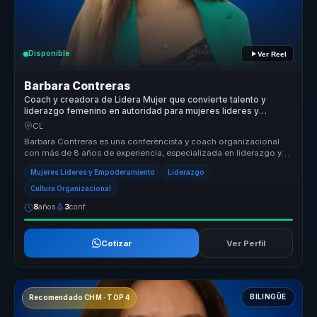
Disponible
Ver Reel
Barbara Contreras
Coach y creadora de Lidera Mujer que convierte talento y
liderazgo femenino en autoridad para mujeres lideres y
equipos.
CL
Barbara Contreras es una conferencista y coach organizacional
con más de 8 años de experiencia, especializada en liderazgo y
empoderamien...
Mujeres Líderes y Empoderamiento
Liderazgo
Cultura Organizacional
8
años
3
conf.
Cotizar
Ver Perfil
BILINGÜE
Recomendado CHM · TOP 4