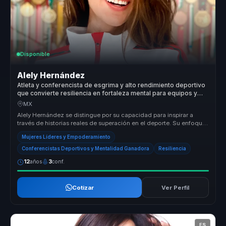
Disponible
Alely Hernández
Atleta y conferencista de esgrima y alto rendimiento deportivo
que convierte resiliencia en fortaleza mental para equipos y
lideres.
MX
Alely Hernández se distingue por su capacidad para inspirar a
través de historias reales de superación en el deporte. Su enfoque
en el em...
Mujeres Líderes y Empoderamiento
Conferencistas Deportivos y Mentalidad Ganadora
Resiliencia
12
años
3
conf.
Cotizar
Ver Perfil
ES