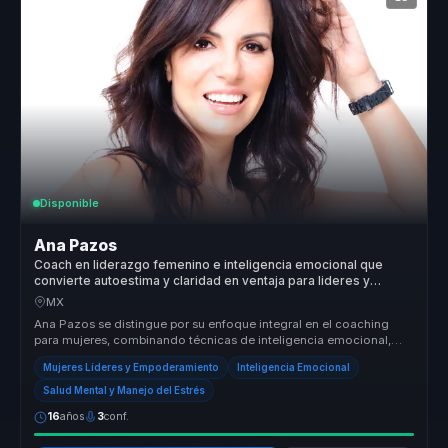
Disponible
Ana Pazos
Coach en liderazgo femenino e inteligencia emocional que
convierte autoestima y claridad en ventaja para lideres y
equipos.
MX
Ana Pazos se distingue por su enfoque integral en el coaching
para mujeres, combinando técnicas de inteligencia emocional,
mindfulness y ...
Mujeres Líderes y Empoderamiento
Inteligencia Emocional
Salud Mental y Manejo del Estrés
16
años
3
conf.