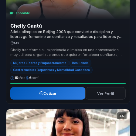
Disponible
Chelly Cantú
Atleta olimpica en Beijing 2008 que convierte disciplina y
liderazgo femenino en confianza y resultados para lideres y
equipos.
MX
Chelly transforma su experiencia olimpica en una conversacion
muy util para organizaciones que quieren fortalecer confianza,
disciplina y...
Mujeres Líderes y Empoderamiento
Resiliencia
Conferencistas Deportivos y Mentalidad Ganadora
15
años
6
conf.
Cotizar
Ver Perfil
ES