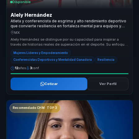
Disponible
Alely Hernández
Atleta y conferencista de esgrima y alto rendimiento deportivo
que convierte resiliencia en fortaleza mental para equipos y
lideres.
MX
Alely Hernández se distingue por su capacidad para inspirar a
través de historias reales de superación en el deporte. Su enfoque
en el em...
Mujeres Líderes y Empoderamiento
Conferencistas Deportivos y Mentalidad Ganadora
Resiliencia
12
años
3
conf.
Cotizar
Ver Perfil
Recomendado CHM · TOP 3