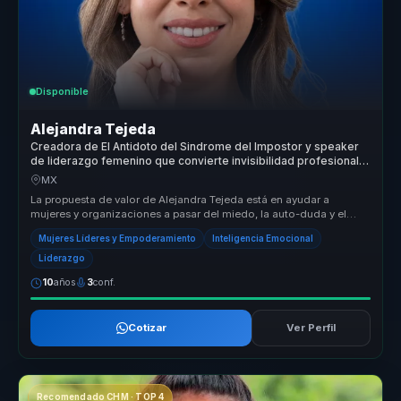
Disponible
Alejandra Tejeda
Creadora de El Antidoto del Sindrome del Impostor y speaker
de liderazgo femenino que convierte invisibilidad profesional
en autoridad para mujeres lideres.
MX
La propuesta de valor de Alejandra Tejeda está en ayudar a
mujeres y organizaciones a pasar del miedo, la auto-duda y el
auto sabotaje a ...
Mujeres Líderes y Empoderamiento
Inteligencia Emocional
Liderazgo
10
años
3
conf.
Cotizar
Ver Perfil
Recomendado CHM · TOP 4