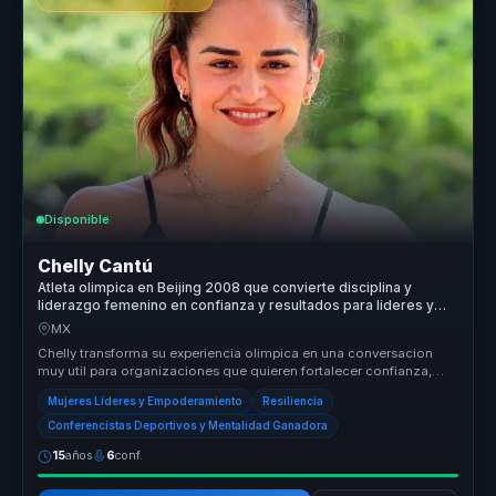
Disponible
Chelly Cantú
Atleta olimpica en Beijing 2008 que convierte disciplina y
liderazgo femenino en confianza y resultados para lideres y
equipos.
MX
Chelly transforma su experiencia olimpica en una conversacion
muy util para organizaciones que quieren fortalecer confianza,
disciplina y...
Mujeres Líderes y Empoderamiento
Resiliencia
Conferencistas Deportivos y Mentalidad Ganadora
15
años
6
conf.