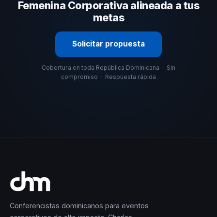
estos criterios.
Femenina Corporativa alineada a tus
metas
Solicitar propuesta
Cobertura en toda República Dominicana
·
Sin
compromiso
·
Respuesta rápida
Conferencistas dominicanos para eventos