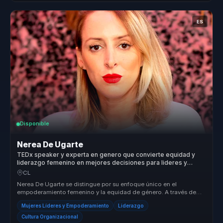
ES
Disponible
Nerea De Ugarte
TEDx speaker y experta en genero que convierte equidad y
liderazgo femenino en mejores decisiones para lideres y
organizaciones.
CL
Nerea De Ugarte se distingue por su enfoque único en el
empoderamiento femenino y la equidad de género. A través de
sus conferencias, ofr...
Mujeres Líderes y Empoderamiento
Liderazgo
Cultura Organizacional