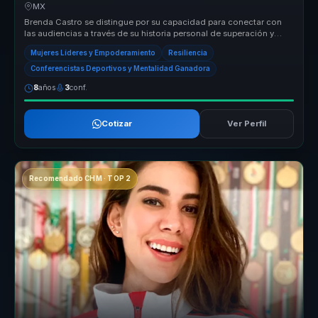
equipos.
MX
Brenda Castro se distingue por su capacidad para conectar con
las audiencias a través de su historia personal de superación y
éxito en el...
Mujeres Líderes y Empoderamiento
Resiliencia
Conferencistas Deportivos y Mentalidad Ganadora
8
años
3
conf.
Cotizar
Ver Perfil
Recomendado CHM · TOP 2