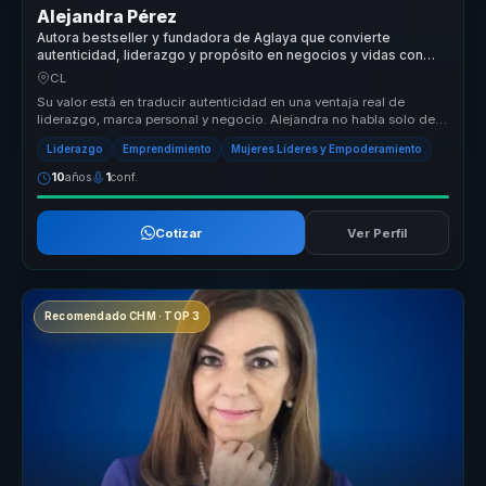
Alejandra Pérez
Autora bestseller y fundadora de Aglaya que convierte
autenticidad, liderazgo y propósito en negocios y vidas con
sentido.
CL
Su valor está en traducir autenticidad en una ventaja real de
liderazgo, marca personal y negocio. Alejandra no habla solo de
inspiración...
Liderazgo
Emprendimiento
Mujeres Líderes y Empoderamiento
10
años
1
conf.
Cotizar
Ver Perfil
Recomendado CHM · TOP 3