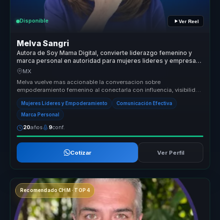
Disponible
Ver Reel
Melva Sangri
Autora de Soy Mama Digital, convierte liderazgo femenino y
marca personal en autoridad para mujeres lideres y empresas
globales.
MX
Melva vuelve mas accionable la conversacion sobre
empoderamiento femenino al conectarla con influencia, visibilidad
y capacidad real de d...
Mujeres Líderes y Empoderamiento
Comunicación Efectiva
Marca Personal
20
años
9
conf.
Cotizar
Ver Perfil
Recomendado CHM · TOP 4