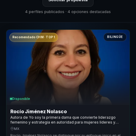
4 perfiles publicados · 4 opciones destacadas
BILINGÜE
Recomendado CHM · TOP 1
Disponible
Rocío Jiménez Nolasco
Autora de Yo soy la primera dama que convierte liderazgo
femenino y estrategia en autoridad para mujeres lideres y
organizaciones.
MX
Rocío Jiménez Nolasco se distingue por su enfoque único en el