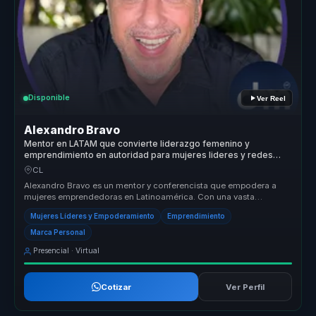
Disponible
Ver Reel
Alexandro Bravo
Mentor en LATAM que convierte liderazgo femenino y
emprendimiento en autoridad para mujeres lideres y redes
empresariales.
CL
Alexandro Bravo es un mentor y conferencista que empodera a
mujeres emprendedoras en Latinoamérica. Con una vasta
experiencia y formación...
Mujeres Líderes y Empoderamiento
Emprendimiento
Marca Personal
Presencial · Virtual
Cotizar
Ver Perfil