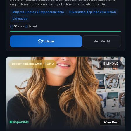
empoderamiento femenino y el liderazgo estratégico. Su
capacidad para trans...
Mujeres Líderes y Empoderamiento
Diversidad, Equidad e Inclusión
Liderazgo
10
años
3
conf.
Cotizar
Ver Perfil
BILINGÜE
Recomendado CHM · TOP 2
Disponible
Ver Reel