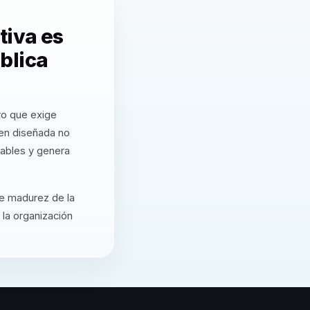
tiva es
blica
vo que exige
ien diseñada no
cables y genera
de madurez de la
 la organización