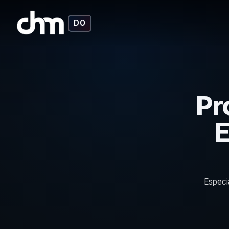
DO
Pr
E
Especi