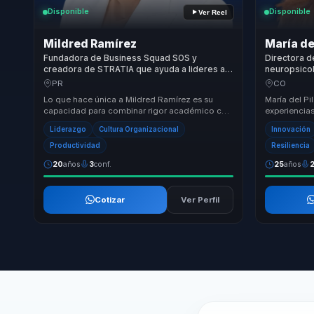
Disponible
Disponible
Ver Reel
Mildred Ramírez
María de
Fundadora de Business Squad SOS y
Directora d
creadora de STRATIA que ayuda a lideres a
neuropsico
convertir IA y neurociencia en innovacion
a convertir
PR
CO
responsable e impacto positivo.
innovacion, 
Lo que hace única a Mildred Ramírez es su
María del P
capacidad para combinar rigor académico con
experiencia
una visión estratégica y un storytelling práctico.
transformac
Liderazgo
Cultura Organizacional
Innovación
...
organizacion
Productividad
Resiliencia
20
años
3
conf.
25
años
Cotizar
Ver Perfil