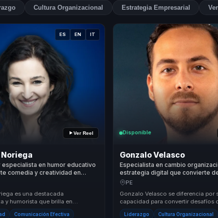
razgo
Cultura Organizacional
Estrategia Empresarial
Ven
ES
EN
IT
Disponible
Ver Reel
 Noriega
Gonzalo Velasco
 especialista en humor educativo
Especialista en cambio organizaci
te comedia y creatividad en
estrategia digital que convierte d
e memorable, energía y
digitales en decisiones claras y 
PE
ad para equipos.
sostenible para empresas.
riega es una destacada
Gonzalo Velasco se diferencia por 
a y humorista que brilla en
capacidad para convertir desafíos d
cenarios con su talento único.
oportunidades de crecimiento. Su 
dad
Comunicación Efectiva
Liderazgo
Cultura Organizacional
d, conect...
basa en l...