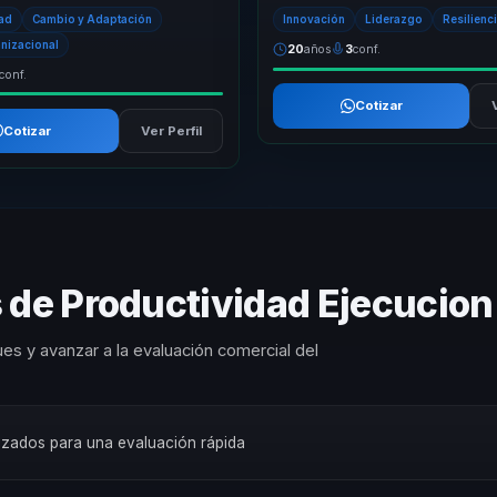
rollo personal, ofreciendo un
ejecucion. Traduce transformacion e
dad
Cambio y Adaptación
Innovación
Liderazgo
Resilienc
anizacional
20
años
3
conf.
conf.
Cotizar
Cotizar
Ver Perfil
 de Productividad Ejecucion
es y avanzar a la evaluación comercial del
orizados para una evaluación rápida