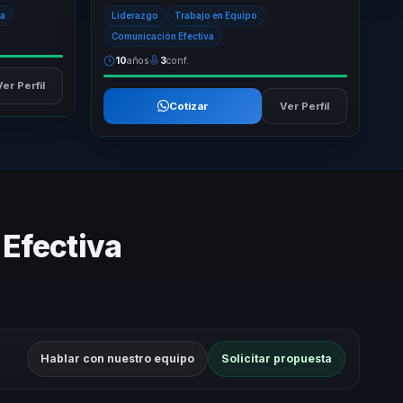
 innovaci...
practicas para generar cambios culturales que
ia
Liderazgo
Trabajo en Equipo
si...
Comunicación Efectiva
10
años
3
conf.
Ver Perfil
Cotizar
Ver Perfil
 Efectiva
Hablar con nuestro equipo
Solicitar propuesta