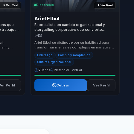
Disponible
Ver Reel
Ver Reel
Ariel Etbul
ions que
Especialista en cambio organizacional y
e trabajo en
storytelling corporativo que convierte
s.
creatividad en mensajes memorables, acción
ES
y evolución para organizaciones.
cir
Ariel Etbul se distingue por su habilidad para
hain y
transformar mensajes complejos en narrativas
plicables. No
memorables que impulsan la acción. Su
Liderazgo
Cambio y Adaptación
enfoque...
Cultura Organizacional
20
años
Presencial · Virtual
Ver Perfil
Cotizar
Ver Perfil