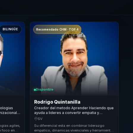
BILINGÜE
Recomendado CHM · TOP 4
Disponible
Rodrigo Quintanilla
dologias
Creador del metodo Aprender Haciendo que
nizacional
ayuda a lideres a convertir empatia y
 para
motivacion vivencial en cohesion,
SV
compromiso y accion.
ogias agiles,
Su diferencial esta en combinar liderazgo
n foco en
empatico, dinamicas vivenciales y herramientas