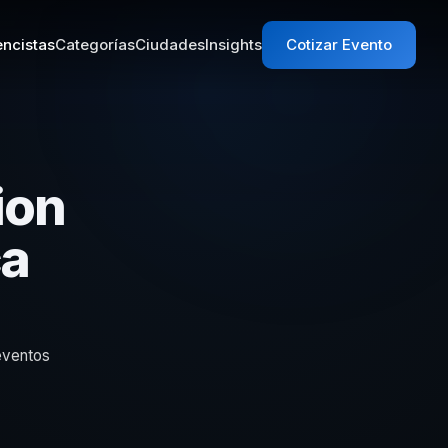
ncistas
Categorías
Ciudades
Insights
Cotizar Evento
ion
ca
eventos