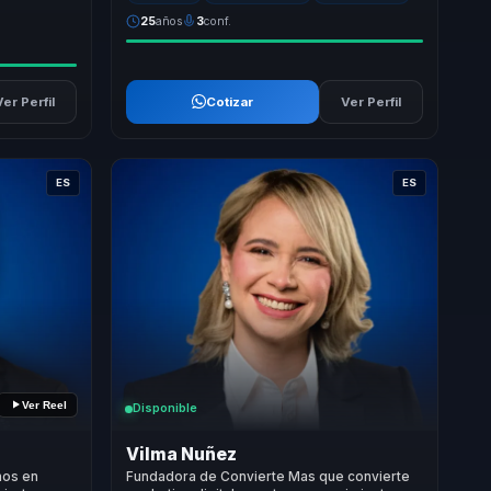
25
años
3
conf.
Ver Perfil
Cotizar
Ver Perfil
ES
ES
Ver Reel
Disponible
Vilma Nuñez
nos en
Fundadora de Convierte Mas que convierte