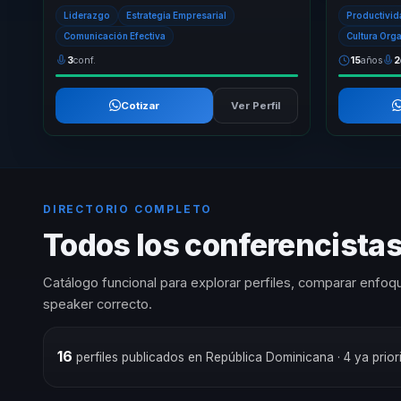
integrales que combinan inspiración y acción.
con el desar
Liderazgo
Estrategia Empresarial
Productivi
Su enf...
enfoqu...
Comunicación Efectiva
Cultura Org
3
conf.
15
años
2
Cotizar
Ver Perfil
DIRECTORIO COMPLETO
Todos los conferencistas
Catálogo funcional para explorar perfiles, comparar enfoqu
speaker correcto.
16
perfiles publicados en República Dominicana
· 4 ya pri