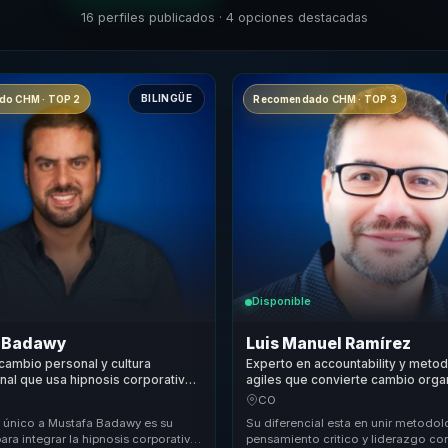
16 perfiles publicados · 4 opciones destacadas
BILINGÜE
o CHM · TOP 2
Recomendado CHM · TOP 3
Disponible
 Badawy
Luis Manuel Ramírez
cambio personal y cultura
Experto en accountability y meto
nal que usa hipnosis corporativa
agiles que convierte cambio orga
co y resultados a lideres y
en foco, ejecucion y rendimiento
CO
equipos.
 único a Mustafa Badawy es su
Su diferencial esta en unir metodol
ra integrar la hipnosis corporativa
pensamiento critico y liderazgo co