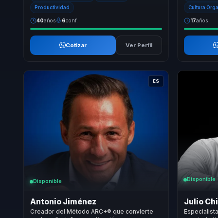
Productividad
Cultura Org
40
años
6
conf.
17
años
Cotizar
Ver Perfil
ES
Disponible
Disponible
Antonio Jiménez
Julio Ch
Creador del Método ARC+® que convierte
Especialist