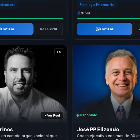
anizacional
Estrategia Empresarial
3
conf.
Cotizar
Ver Perfil
Cotizar
ES
Disponible
Ver Reel
irinos
José PP Elizondo
a en cambio organizacional que
Coach ejecutivo con mas de 30 a