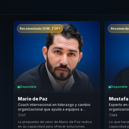
Recomendado CHM · TOP 1
Recomendad
Disponible
Disponible
Mario de Paz
Mustafa
Coach internacional en liderazgo y cambio
Experto en 
organizacional que ayuda a equipos a
organizacio
convertir estrategia y finanzas en ejecucion,
para dar fo
GT
MX
foco y crecimiento.
equipos.
La propuesta de valor de Mario de Paz radica
Lo que hace
en su capacidad para ofrecer soluciones
capacidad pa