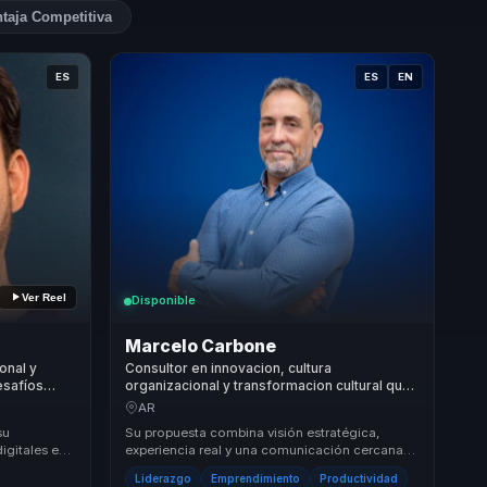
taja Competitiva
ES
ES
EN
Ver Reel
Disponible
Marcelo Carbone
onal y
Consultor en innovacion, cultura
esafíos
organizacional y transformacion cultural que
crecimiento
ayuda a lideres a ejecutar mejor y sostener
AR
resultados.
su
Su propuesta combina visión estratégica,
igitales en
experiencia real y una comunicación cercana
enfoque se
que moviliza. Hace comprensibles temas como
Liderazgo
Emprendimiento
Productividad
calidad,...