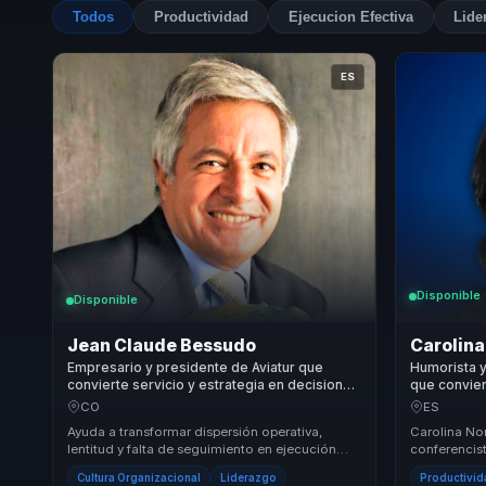
Todos
Productividad
Ejecucion Efectiva
Lide
ES
Disponible
Disponible
Jean Claude Bessudo
Carolina
Empresario y presidente de Aviatur que
Humorista y
convierte servicio y estrategia en decisiones
que convier
ejecutivas para organizaciones exigentes.
aprendizaj
CO
ES
productivid
Ayuda a transformar dispersión operativa,
Carolina No
lentitud y falta de seguimiento en ejecución
conferencist
impecable, servicio consistente y estrategia
múltiples es
Cultura Organizacional
Liderazgo
Productivi
empre...
Desde Madri