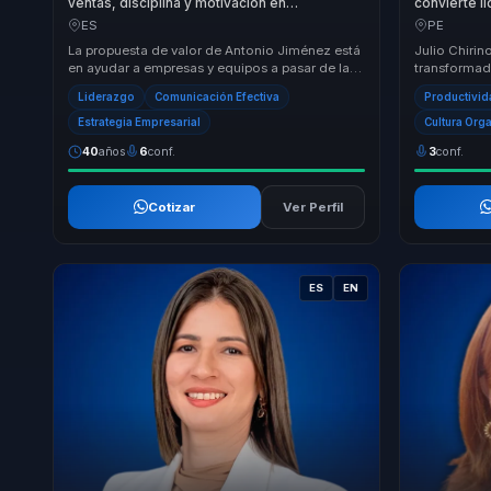
ventas, disciplina y motivación en
convierte l
productividad y ejecución comercial para
en alineaci
ES
PE
equipos de alto rendimiento.
equipos.
La propuesta de valor de Antonio Jiménez está
Julio Chirin
en ayudar a empresas y equipos a pasar de la
transformado
baja productividad, el desgaste comercial o
responsable
Liderazgo
Comunicación Efectiva
Productivi
la...
atrás la desal
Estrategia Empresarial
Cultura Org
40
años
6
conf.
3
conf.
Cotizar
Ver Perfil
ES
EN