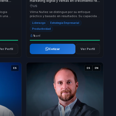
vierte
marketing digital y ventas en crecimiento real
 sostenible
para empresas y marcas personales.
US
logia
Vilma Nuñez se distingue por su enfoque
on una
práctico y basado en resultados. Su capacidad
rio. No
para transformar empresas a través de
Liderazgo
Estrategia Empresarial
estrategias d...
Productividad
1
conf.
Ver Perfil
Cotizar
Ver Perfil
ES
ES
EN