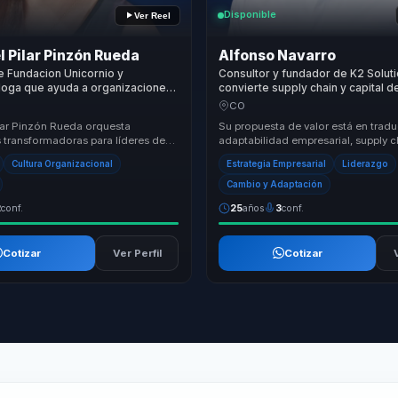
Disponible
Ver Reel
l Pilar Pinzón Rueda
Alfonso Navarro
e Fundacion Unicornio y
Consultor y fundador de K2 Solut
loga que ayuda a organizaciones
convierte supply chain y capital d
 adaptacion al cambio en
decisiones ejecutivas para lidere
CO
ejecucion y cultura inclusiva.
ilar Pinzón Rueda orquesta
Su propuesta de valor está en tradu
s transformadoras para líderes de
adaptabilidad empresarial, supply c
ión, aprendizaje e innovación
estrategia operativa a decisiones a
Cultura Organizacional
Estrategia Empresarial
Liderazgo
a...
se qued...
Cambio y Adaptación
2
conf.
25
años
3
conf.
Cotizar
Ver Perfil
Cotizar