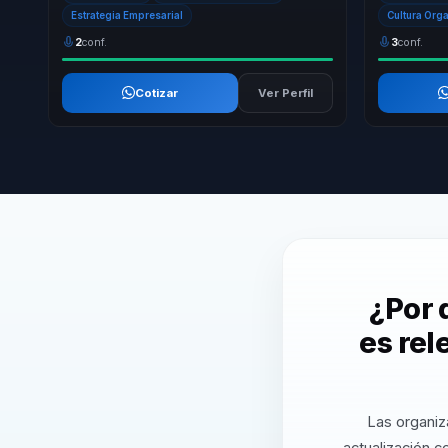
Estrategia Empresarial
Cultura Org
2
conf.
3
conf.
Cotizar
Ver Perfil
¿Por 
es rel
Las organiz
actualización 