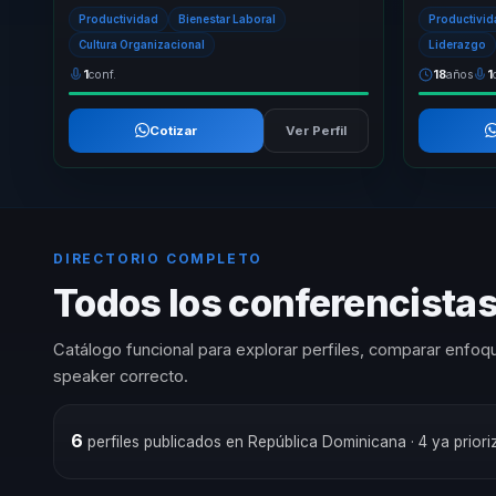
propuesta de valor única que transforma
en productiv
Productividad
Bienestar Laboral
Productivi
culturas ...
Cultura Organizacional
Liderazgo
1
conf.
18
años
1
Cotizar
Ver Perfil
DIRECTORIO COMPLETO
Todos los conferencistas
Catálogo funcional para explorar perfiles, comparar enfoqu
speaker correcto.
6
perfiles publicados en República Dominicana
· 4 ya prio