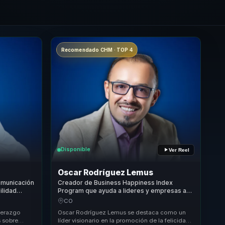
Recomendado CHM · TOP 4
Disponible
Ver Reel
Oscar Rodríguez Lemus
comunicación
Creador de Business Happiness Index
ilidad
Program que ayuda a lideres y empresas a
o y
convertir cultura organizacional en
CO
productividad, cohesion y bienestar laboral.
iderazgo
Oscar Rodríguez Lemus se destaca como un
s sobre
líder visionario en la promoción de la felicidad