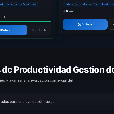
idad sostenible. Su propuesta un...
comunicación, autoconocimiento 
dad
Inteligencia Emocional
Liderazgo
Motivación
Producti
desempeño. No tra...
6
conf.
conf.
Cotizar
Cotizar
Ver Perfil
 de Productividad Gestion d
es y avanzar a la evaluación comercial del
rizados para una evaluación rápida