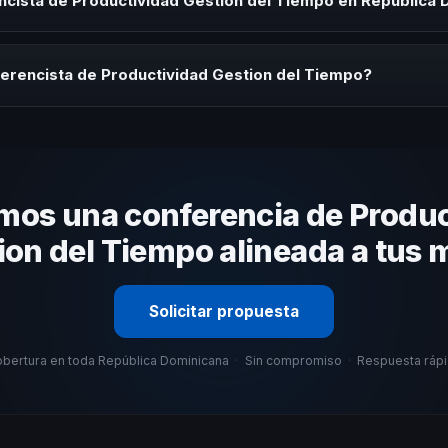
ncista de Productividad Gestion del Tiempo en República 
rayectoria del speaker, la modalidad (presencial o virtual) y la durac
estratégica sin costo y una propuesta en menos de 24 horas adaptad
ferencista de Productividad Gestion del Tiempo?
 tema, su estilo de comunicación, casos de éxito con audiencias simi
anizacional. En CHM República Dominicana te ayudamos con una selec
mos una conferencia de Produc
ion del Tiempo alineada a tus 
Solicitar propuesta
bertura en toda República Dominicana
·
Sin compromiso
·
Respuesta ráp