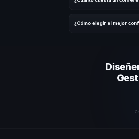
¿Cuánto cuesta un confere
Los honorarios varían según la t
Dominicana ofrecemos asesoría 
¿Cómo elegir el mejor con
Evalúa su experiencia real en el
el contenido a tu contexto org
estos criterios.
Diseñe
Gest
Co