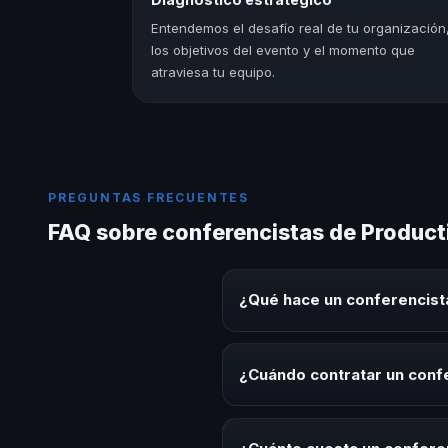
Entendemos el desafío real de tu organización
los objetivos del evento y el momento que
atraviesa tu equipo.
PREGUNTAS FRECUENTES
FAQ sobre conferencistas de Product
¿Qué hace un conferencist
Un conferencista de Productivid
este tema en eventos corporativ
¿Cuándo contratar un conf
aplicables para la audiencia.
Es ideal contratar un conferenc
desarrollo, eventos de integrac