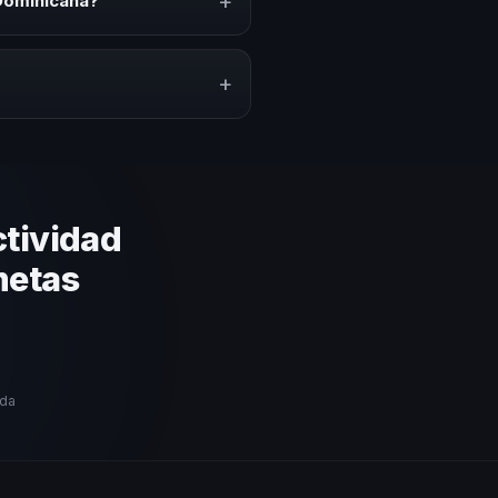
+
Dominicana?
ión del evento. En CHM República
a a tu presupuesto.
+
lares y su capacidad de adaptar
ción estratégica basada en
tividad
metas
ida