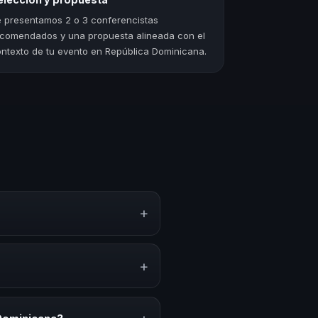
 presentamos 2 o 3 conferencistas
comendados y una propuesta alineada con el
ntexto de tu evento en República Dominicana.
+
rategias y experiencias sobre
iración y herramientas
+
es anuales, programas de
acionado con esta temática.