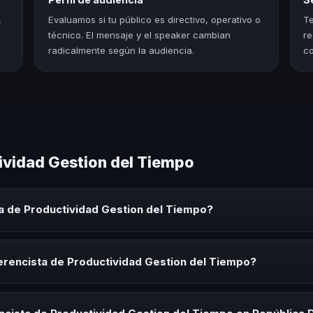
,
Evaluamos si tu público es directivo, operativo o
Te
técnico. El mensaje y el speaker cambian
re
radicalmente según la audiencia.
co
ividad Gestion del Tiempo
a de Productividad Gestion del Tiempo?
ad Gestion del Tiempo es un experto que comparte conocimiento, est
os, convenciones y seminarios. Su objetivo es generar reflexión, insp
erencista de Productividad Gestion del Tiempo?
ista de Productividad Gestion del Tiempo para kick-offs, convencion
ión o cuando tu organización necesita impulsar un cambio cultural rel