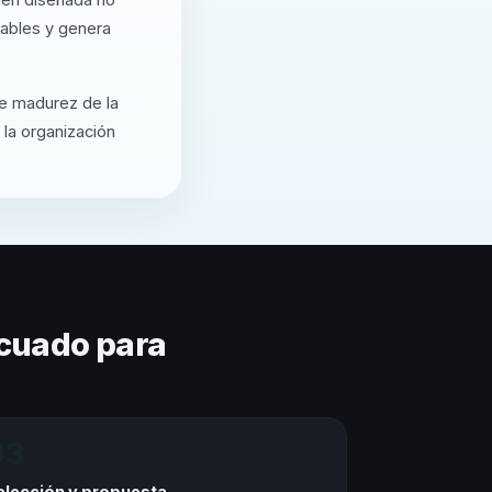
cables y genera
de madurez de la
 la organización
cuado para
03
elección y propuesta