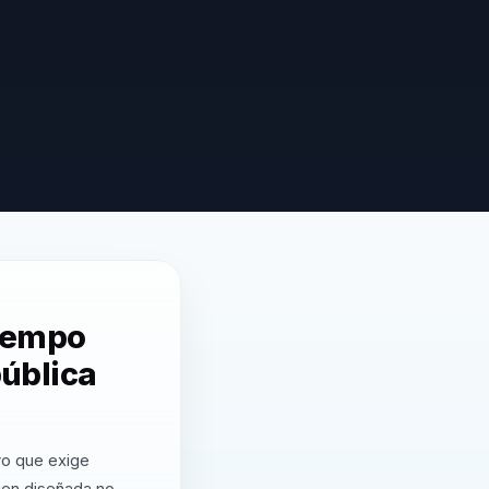
Tiempo
pública
vo que exige
ien diseñada no