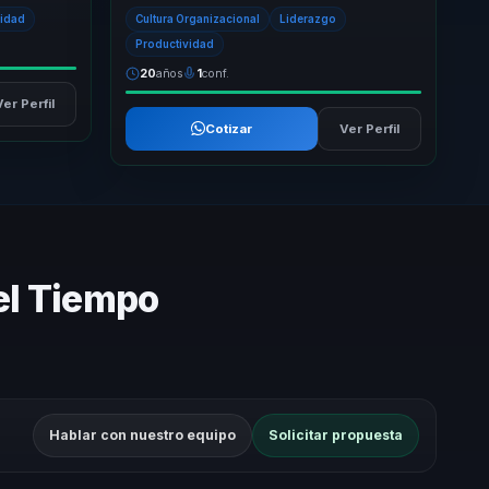
y
laboral, transformando entornos de trabajo en
vidad
Cultura Organizacional
Liderazgo
á...
Productividad
20
años
1
conf.
Ver Perfil
Cotizar
Ver Perfil
el Tiempo
Hablar con nuestro equipo
Solicitar propuesta