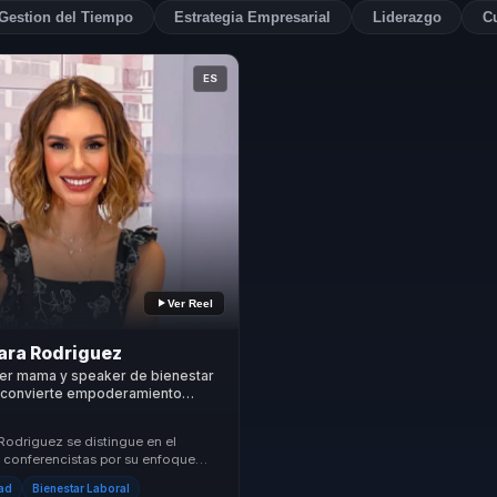
Gestion del Tiempo
Estrategia Empresarial
Liderazgo
Cu
ES
Ver Reel
ara Rodriguez
Ser mama y speaker de bienestar
e convierte empoderamiento
equilibrio vida-trabajo en
 para equipos.
Rodriguez se distingue en el
conferencistas por su enfoque
 práctico hacia el empoderamiento
dad
Bienestar Laboral