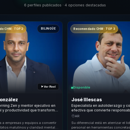
6 perfiles publicados · 4 opciones destacadas
BILINGÜE
o CHM · TOP 2
Recomendado CHM · TOP 3
Ver Reel
Disponible
González
José Illescas
rning Zen y mentor ejecutivo en
Especialista en autoliderazgo y 
l y productividad que transforma
efectiva que convierte responsab
utinos en foco, energía y
personal en claridad, compromis
AR
 para líderes y equipos.
confianza para equipos.
a a empresas y equipos a convertir
Su diferencial está en aterrizar el l
ábitos matutinos y claridad mental
personal en herramientas concreta