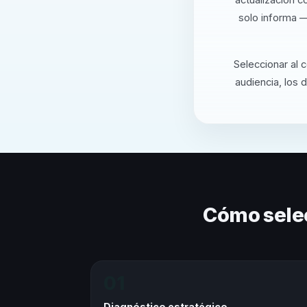
solo informa —
Seleccionar al 
audiencia, los 
Cómo sele
01
Diagnóstico estratégico