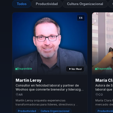
Todos
Productividad
Cultura Organizacional
ES
Disponible
Disponible
Ver Reel
Martin Leroy
María Cl
Consultor en felicidad laboral y partner de
Autora de 
Woohoo que convierte bienestar y liderazgo
laboral qu
en culturas saludables y resultados para
maternal y 
AR
CO
empresas.
resiliencia
Martín Leroy orquesta experiencias
María Clara 
transformadoras para líderes, directivos y
mercado de 
responsables de equipos, ayudándolos a dejar
auténtico y
Productividad
Cultura Organizacional
Productivi
atrás equipos ...
maternal. ...