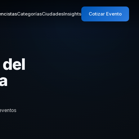
ncistas
Categorías
Ciudades
Insights
Cotizar Evento
 del
a
 eventos