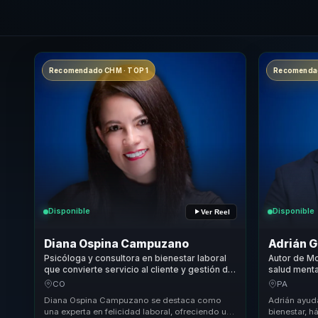
Recomendado CHM · TOP 1
Recomendad
Disponible
Disponible
Ver Reel
Diana Ospina Campuzano
Adrián 
Psicóloga y consultora en bienestar laboral
Autor de Mo
que convierte servicio al cliente y gestión del
salud menta
tiempo en rendimiento, equilibrio y cultura
hábitos mat
CO
PA
para equipos.
rendimiento
Diana Ospina Campuzano se destaca como
Adrián ayud
una experta en felicidad laboral, ofreciendo una
bienestar, h