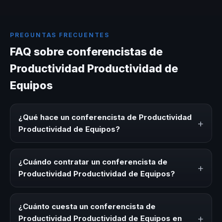
PREGUNTAS FRECUENTES
FAQ sobre conferencistas de
Productividad Productividad de
Equipos
¿Qué hace un conferencista de Productividad
+
Productividad de Equipos?
Un conferencista de Productividad Productividad de
Equipos es un experto que comparte conocimiento,
¿Cuándo contratar un conferencista de
+
estrategias y experiencias sobre este tema en eventos
Productividad Productividad de Equipos?
corporativos, convenciones y seminarios. Su objetivo es
generar reflexión, inspiración y herramientas aplicables
Es ideal contratar un conferencista de Productividad
para la audiencia.
Productividad de Equipos para kick-offs, convenciones
¿Cuánto cuesta un conferencista de
anuales, programas de desarrollo, eventos de integración
+
Productividad Productividad de Equipos en