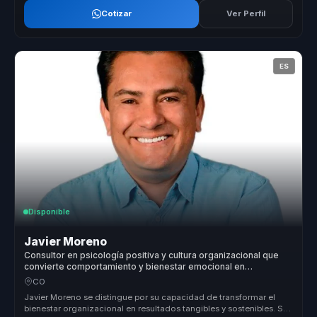
Cotizar
Ver Perfil
ES
Disponible
Javier Moreno
Consultor en psicología positiva y cultura organizacional que
convierte comportamiento y bienestar emocional en
productividad sostenible para líderes y equipos.
CO
Javier Moreno se distingue por su capacidad de transformar el
bienestar organizacional en resultados tangibles y sostenibles. Su