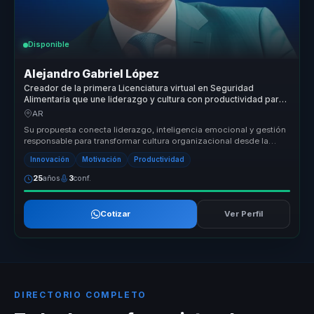
Disponible
Alejandro Gabriel López
Creador de la primera Licenciatura virtual en Seguridad
Alimentaria que une liderazgo y cultura con productividad para
empresas.
AR
Su propuesta conecta liderazgo, inteligencia emocional y gestión
responsable para transformar cultura organizacional desde la
conciencia ...
Innovación
Motivación
Productividad
25
años
3
conf.
Cotizar
Ver Perfil
DIRECTORIO COMPLETO