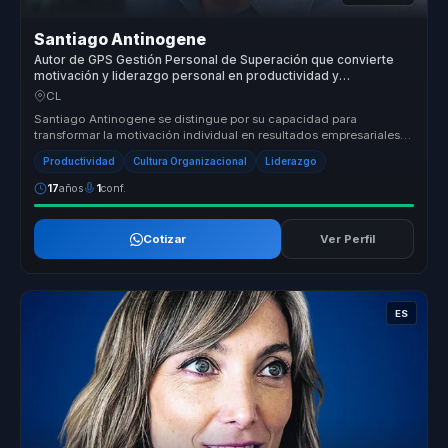
Santiago Antinogene
Autor de GPS Gestión Personal de Superación que convierte
motivación y liderazgo personal en productividad y
compromiso para equipos.
CL
Santiago Antinogene se distingue por su capacidad para
transformar la motivación individual en resultados empresariales
concretos. Su enf...
Productividad
Cultura Organizacional
Liderazgo
17
años
1
conf.
Cotizar
Ver Perfil
ES