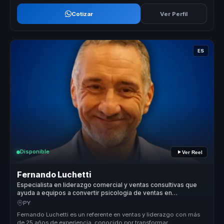
Cotizar
Ver Perfil
ES
Disponible
Ver Reel
Fernando Luchetti
Especialista en liderazgo comercial y ventas consultivas que
ayuda a equipos a convertir psicologia de ventas en
conversion y ventaja competitiva.
PY
Fernando Luchetti es un referente en ventas y liderazgo con más
de 25 años de experiencia, conocido por transformar