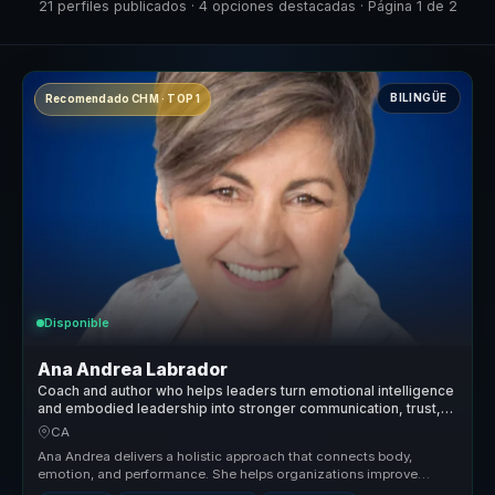
21 perfiles publicados · 4 opciones destacadas · Página 1 de 2
BILINGÜE
Recomendado CHM · TOP 1
Disponible
Ana Andrea Labrador
Coach and author who helps leaders turn emotional intelligence
and embodied leadership into stronger communication, trust,
and team performance.
CA
Ana Andrea delivers a holistic approach that connects body,
emotion, and performance. She helps organizations improve
relationships, rais...