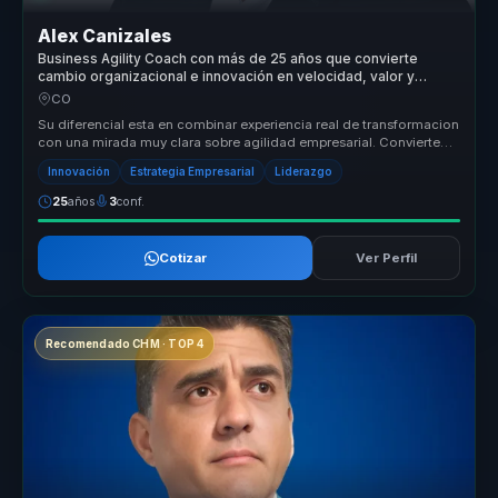
Alex Canizales
Business Agility Coach con más de 25 años que convierte
cambio organizacional e innovación en velocidad, valor y
liderazgo adaptable para empresas.
CO
Su diferencial esta en combinar experiencia real de transformacion
con una mirada muy clara sobre agilidad empresarial. Convierte
concept...
Innovación
Estrategia Empresarial
Liderazgo
25
años
3
conf.
Cotizar
Ver Perfil
Recomendado CHM · TOP 4