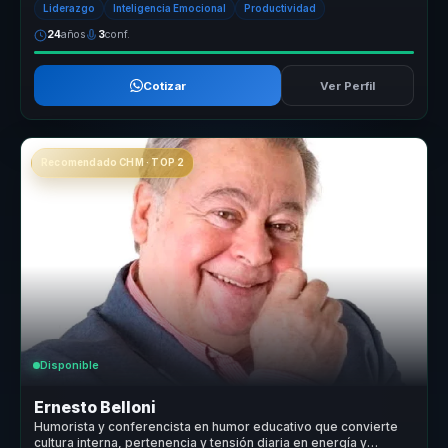
Liderazgo
Inteligencia Emocional
Productividad
24
años
3
conf.
Cotizar
Ver Perfil
Recomendado CHM · TOP 2
Disponible
Ernesto Belloni
Humorista y conferencista en humor educativo que convierte
cultura interna, pertenencia y tensión diaria en energía y