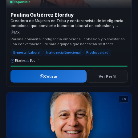
Disponible
Paulina Gutiérrez Elorduy
Creadora de Mujeres en Tribu y conferencista de inteligencia
emocional que convierte bienestar laboral en cohesion y
productividad para equipos.
MX
Paulina convierte inteligencia emocional, cohesion y bienestar en
una conversacion util para equipos que necesitan sostener
productividad...
Bienestar Laboral
Inteligencia Emocional
Productividad
15
años
8
conf.
Cotizar
Ver Perfil
ES