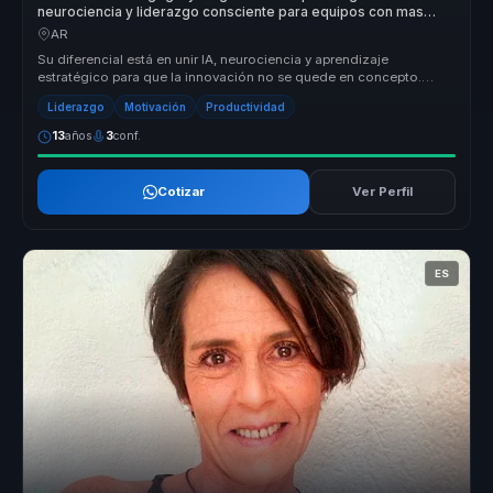
neurociencia y liderazgo consciente para equipos con mas
aprendizaje y productividad.
AR
Su diferencial está en unir IA, neurociencia y aprendizaje
estratégico para que la innovación no se quede en concepto.
Convierte tendenci...
Liderazgo
Motivación
Productividad
13
años
3
conf.
Cotizar
Ver Perfil
ES