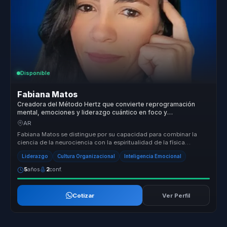
Disponible
Fabiana Matos
Creadora del Método Hertz que convierte reprogramación
mental, emociones y liderazgo cuántico en foco y
transformación para equipos.
AR
Fabiana Matos se distingue por su capacidad para combinar la
ciencia de la neurociencia con la espiritualidad de la física
cuántica, ofre...
Liderazgo
Cultura Organizacional
Inteligencia Emocional
5
años
2
conf.
Cotizar
Ver Perfil