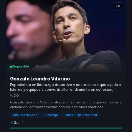
ES
Disponible
Gonzalo Leandro Vilariño
Especialista en liderazgo deportivo y neurociencia que ayuda a
líderes y equipos a convertir alto rendimiento en cohesión,
productividad y claridad.
DO
Gonzalo Leandro Vilariño ofrece un enfoque único que combina la
ciencia del comportamiento con aplicaciones prácticas
específicas para or...
Alto Desempeño
Liderazgo
Cultura Organizacional
3
conf.