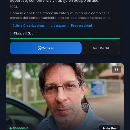
deportivo, competencia y trabajo en equipo en alto
rendimiento para lideres y organizaciones.
CL
Horacio de la Peña ofrece un enfoque único que combina la
ciencia del comportamiento con aplicaciones prácticas en el
liderazgo y el desa...
Cultura Organizacional
Liderazgo
Productividad
13
años
3
conf.
Cotizar
Ver Perfil
ES
Disponible
Ver Reel