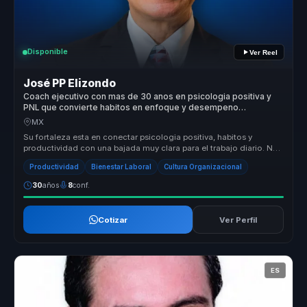
Disponible
Ver Reel
José PP Elizondo
Coach ejecutivo con mas de 30 anos en psicologia positiva y
PNL que convierte habitos en enfoque y desempeno
sostenible para lideres y equipos.
MX
Su fortaleza esta en conectar psicologia positiva, habitos y
productividad con una bajada muy clara para el trabajo diario. No
habla de b...
Productividad
Bienestar Laboral
Cultura Organizacional
30
años
8
conf.
Cotizar
Ver Perfil
ES