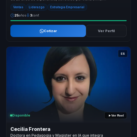
profesionales en líde...
Ventas
Liderazgo
Estrategia Empresarial
25
años
3
conf.
Cotizar
Ver Perfil
ES
Disponible
Ver Reel
Cecilia Frontera
Doctora en Pedagogia y Magister en IA que integra