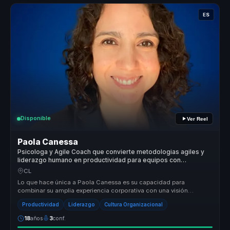
ES
Disponible
Ver Reel
Paola Canessa
Psicologa y Agile Coach que convierte metodologias agiles y
liderazgo humano en productividad para equipos con
seguridad psicologica.
CL
Lo que hace única a Paola Canessa es su capacidad para
combinar su amplia experiencia corporativa con una visión
transformadora del lider...
Productividad
Liderazgo
Cultura Organizacional
18
años
3
conf.