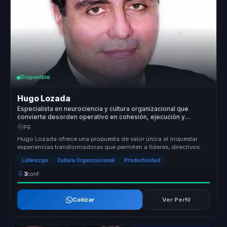
Disponible
Hugo Lozada
Especialista en neurociencia y cultura organizacional que
convierte desorden operativo en cohesión, ejecución y
productividad para organizaciones.
PE
Hugo Lozada ofrece una propuesta de valor única al orquestar
experiencias transformadoras que permiten a líderes, directivos y
responsabl...
Liderazgo
Cultura Organizacional
Productividad
3
conf.
Cotizar
Ver Perfil