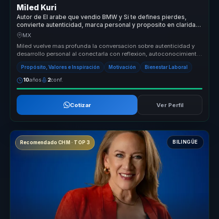
Miled Kuri
Autor de El arabe que vendio BMW y Si te defines pierdes,
convierte autenticidad, marca personal y proposito en claridad
para equipos.
MX
Miled vuelve mas profunda la conversacion sobre autenticidad y
desarrollo personal al conectarla con reflexion, autoconocimiento
y vincul...
Propósito, Valores e Inspiración
Motivación
Bienestar Laboral
10
años
2
conf.
Cotizar
Ver Perfil
BILINGÜE
Recomendado CHM · TOP 3