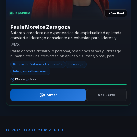
Disponible
Ver Reel
Paula Morelos Zaragoza
Autora y creadora de experiencias de espiritualidad aplicada,
convierte liderazgo consciente en cohesion para lideres y
equipos.
MX
Paula conecta desarrollo personal, relaciones sanas y liderazgo
humano con una conversacion aplicable al trabajo real, para
equipos que n...
Propósito, Valores e Inspiración
Liderazgo
Inteligencia Emocional
12
años
3
conf.
Cotizar
Ver Perfil
DIRECTORIO COMPLETO