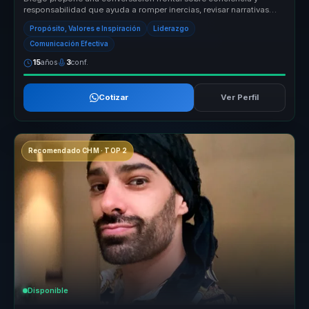
responsabilidad que ayuda a romper inercias, revisar narrativas
personales y ab...
Propósito, Valores e Inspiración
Liderazgo
Comunicación Efectiva
15
años
3
conf.
Cotizar
Ver Perfil
Recomendado CHM · TOP 2
Disponible