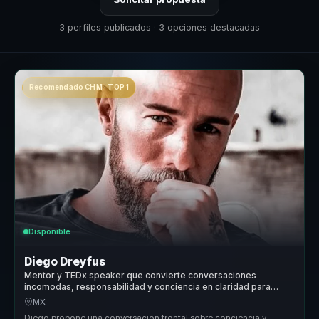
3 perfiles publicados · 3 opciones destacadas
Recomendado CHM · TOP 1
Disponible
Diego Dreyfus
Mentor y TEDx speaker que convierte conversaciones
incomodas, responsabilidad y conciencia en claridad para
lideres y equipos.
MX
Diego propone una conversacion frontal sobre conciencia y