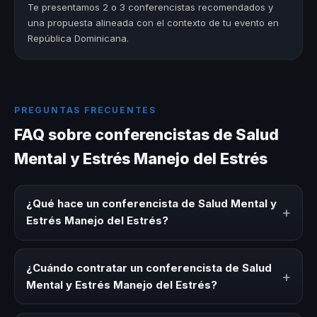
Te presentamos 2 o 3 conferencistas recomendados y
una propuesta alineada con el contexto de tu evento en
República Dominicana.
PREGUNTAS FRECUENTES
FAQ sobre conferencistas de Salud
Mental y Estrés Manejo del Estrés
¿Qué hace un conferencista de Salud Mental y
+
Estrés Manejo del Estrés?
Un conferencista de Salud Mental y Estrés Manejo del
Estrés es un experto que comparte conocimiento,
¿Cuándo contratar un conferencista de Salud
+
estrategias y experiencias sobre este tema en eventos
Mental y Estrés Manejo del Estrés?
corporativos, convenciones y seminarios. Su objetivo es
generar reflexión, inspiración y herramientas aplicables
Es ideal contratar un conferencista de Salud Mental y