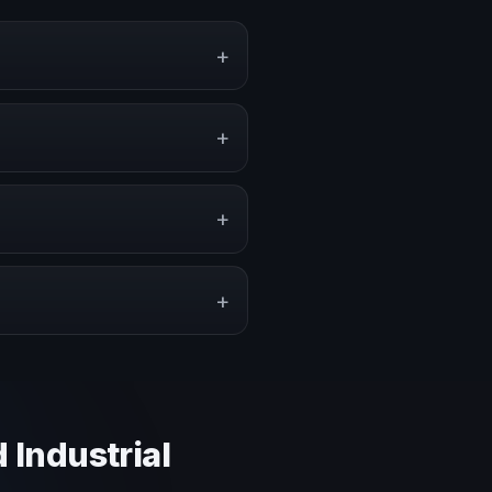
+
eriencias sobre este tema en
amientas aplicables para la
+
ogramas de desarrollo, eventos
mática.
+
ión del evento. En CHM República
a a tu presupuesto.
+
lares y su capacidad de adaptar
ción estratégica basada en
 Industrial