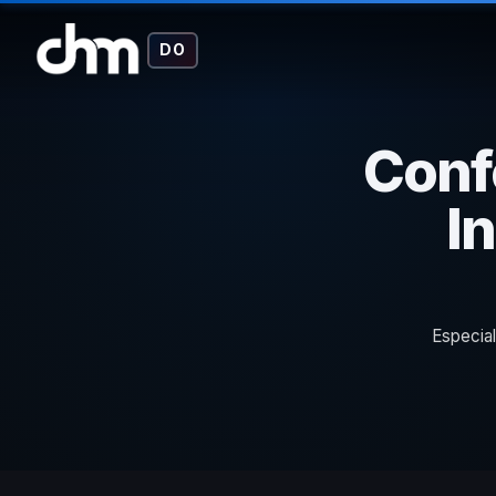
DO
Conf
I
Especial