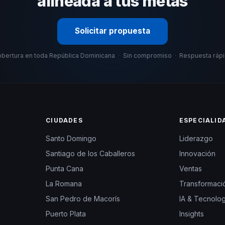
alineada a tus metas
Solicitar propuesta
bertura en toda República Dominicana
·
Sin compromiso
·
Respuesta ráp
CIUDADES
ESPECIALID
Santo Domingo
Liderazgo
Santiago de los Caballeros
Innovación
Punta Cana
Ventas
La Romana
Transformació
San Pedro de Macorís
IA & Tecnolog
Puerto Plata
Insights