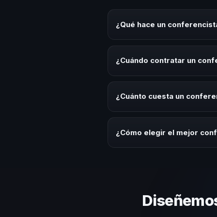
¿Qué hace un conferencista
Un conferencista de Seguridad I
eventos corporativos, convencion
¿Cuándo contratar un confe
audiencia.
Es ideal contratar un conferenci
de integración o cuando tu orga
¿Cuánto cuesta un conferen
Los honorarios varían según la t
Dominicana ofrecemos asesoría 
¿Cómo elegir el mejor conf
Evalúa su experiencia real en el
el contenido a tu contexto org
estos criterios.
Diseñemos 