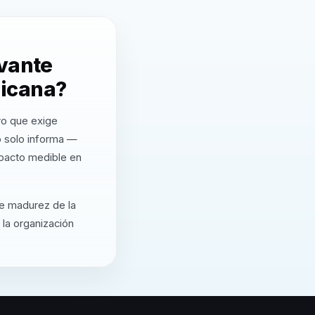
evante
nicana?
vo que exige
o solo informa —
mpacto medible en
de madurez de la
 la organización