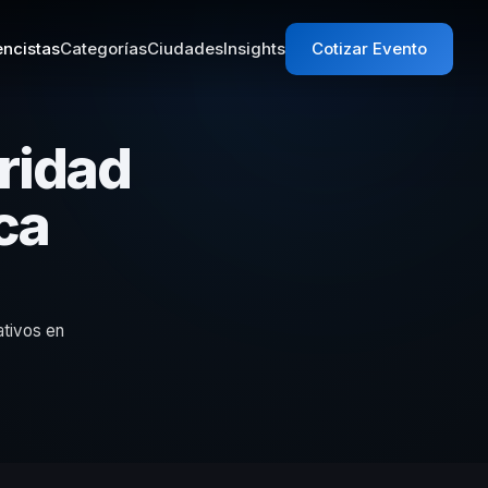
ncistas
Categorías
Ciudades
Insights
Cotizar Evento
ridad
ca
ativos en