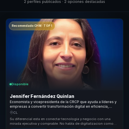
2 perfiles publicados · 2 opciones destacadas
Recomendado CHM · TOP 1
Disponible
Jennifer Fernández Quinlan
Economista y vicepresidenta de la CRCP que ayuda a líderes y
empresas a convertir transformación digital en eficiencia,
rentabilidad y cultura de innovación.
CL
Su diferencial esta en conectar tecnologia y negocio con una
mirada ejecutiva y comprable. No habla de digitalizacion como
moda, sino com...