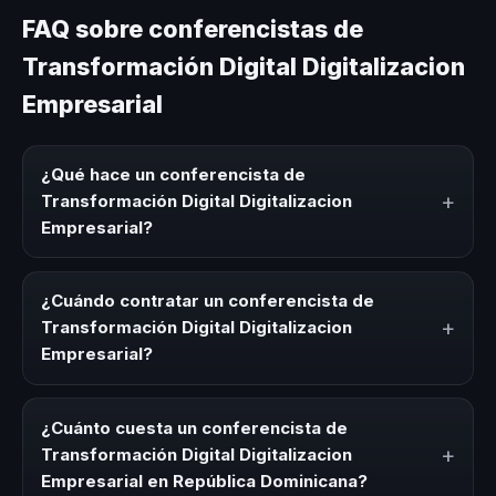
FAQ sobre conferencistas de
Transformación Digital Digitalizacion
Empresarial
¿Qué hace un conferencista de
+
Transformación Digital Digitalizacion
Empresarial?
Un conferencista de Transformación Digital Digitalizacion
Empresarial es un experto que comparte conocimiento,
¿Cuándo contratar un conferencista de
estrategias y experiencias sobre este tema en eventos
+
Transformación Digital Digitalizacion
corporativos, convenciones y seminarios. Su objetivo es
Empresarial?
generar reflexión, inspiración y herramientas aplicables
para la audiencia.
Es ideal contratar un conferencista de Transformación
Digital Digitalizacion Empresarial para kick-offs,
¿Cuánto cuesta un conferencista de
convenciones anuales, programas de desarrollo, eventos
+
Transformación Digital Digitalizacion
de integración o cuando tu organización necesita
Empresarial en República Dominicana?
impulsar un cambio cultural relacionado con esta