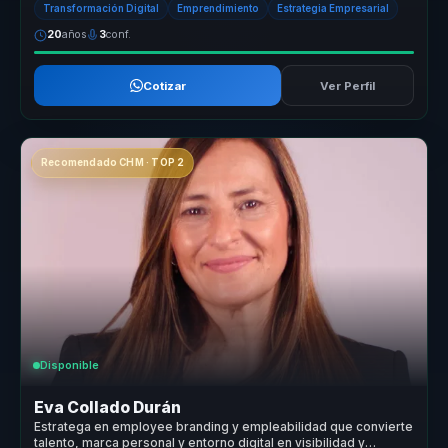
Transformación Digital
Emprendimiento
Estrategia Empresarial
20
años
3
conf.
Cotizar
Ver Perfil
Recomendado CHM · TOP 2
Disponible
Eva Collado Durán
Estratega en employee branding y empleabilidad que convierte
talento, marca personal y entorno digital en visibilidad y