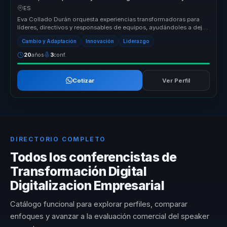
adaptación para organizaciones.
ES
Eva Collado Durán orquesta experiencias transformadoras para
líderes, directivos y responsables de equipos, ayudándoles a dejar
atrás equ...
Cambio y Adaptación
Innovación
Liderazgo
20
años
3
conf.
Cotizar
Ver Perfil
DIRECTORIO COMPLETO
Todos los conferencistas de
Transformación Digital
Digitalizacion Empresarial
Catálogo funcional para explorar perfiles, comparar
enfoques y avanzar a la evaluación comercial del speaker