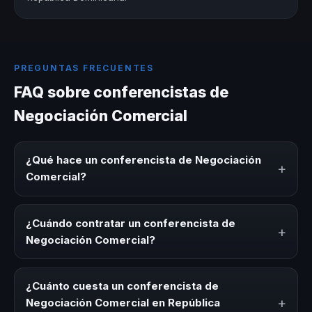
PREGUNTAS FRECUENTES
FAQ sobre conferencistas de
Negociación Comercial
¿Qué hace un conferencista de Negociación
+
Comercial?
Un conferencista de Negociación Comercial es un
experto que comparte conocimiento, estrategias y
¿Cuándo contratar un conferencista de
+
experiencias sobre este tema en eventos corporativos,
Negociación Comercial?
convenciones y seminarios. Su objetivo es generar
reflexión, inspiración y herramientas aplicables para la
Es ideal contratar un conferencista de Negociación
audiencia.
Comercial para kick-offs, convenciones anuales,
¿Cuánto cuesta un conferencista de
programas de desarrollo, eventos de integración o
+
Negociación Comercial en República
cuando tu organización necesita impulsar un cambio