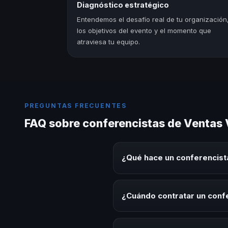
Diagnóstico estratégico
Entendemos el desafío real de tu organización
los objetivos del evento y el momento que
atraviesa tu equipo.
PREGUNTAS FRECUENTES
FAQ sobre conferencistas de Ventas
¿Qué hace un conferencist
Un conferencista de Ventas Vent
eventos corporativos, convencion
¿Cuándo contratar un conf
audiencia.
Es ideal contratar un conferenc
integración o cuando tu organiz