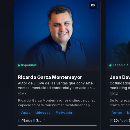
ES
Disponible
Disponible
Ricardo Garza Montemayor
Juan Da
Autor de El SPA de las Ventas que convierte
Cofundador
ventas, mentalidad comercial y servicio en
marketing d
resultados para equipos comerciales.
digital en 
MX
CO
equipos.
Ricardo Garza Montemayor se distingue por su
Su fortaleza
capacidad para transformar mentalidades y
reales de ne
fomentar un alto rendimiento sostenido en las
Traduce exp
Ventas
Liderazgo
Motivación
Ventas
M
orga...
y tecno...
15
años
3
conf.
20
años