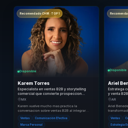
Recomendado CHM · TOP 1
Recomendad
Disponible
Disponible
Karem Torres
Ariel Be
Especialista en ventas B2B y storytelling
Estratega c
comercial que convierte prospeccion
y venta B2B
estrategica en cierres y crecimiento para
confianza c
MX
AR
equipos comerciales.
equipos de
Karem vuelve mucho mas practica la
Ariel Benede
conversacion sobre ventas B2B al integrar
transformad
storytelling, prospeccion estrategica y criterio
comerciales
Ventas
Comunicación Efectiva
Ventas
C
comercial e...
organizacion
Marca Personal
Estrategia 