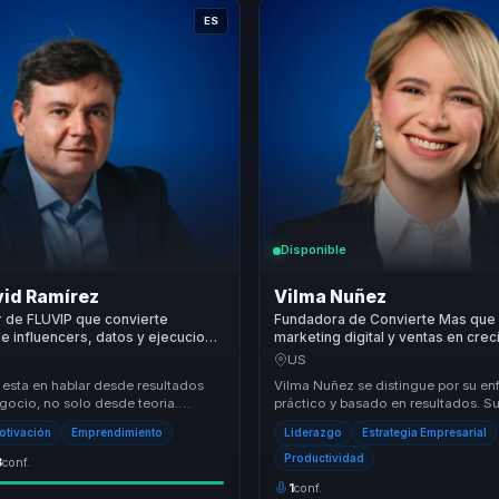
ES
Disponible
vid Ramírez
Vilma Nuñez
 de FLUVIP que convierte
Fundadora de Convierte Mas que 
e influencers, datos y ejecucion
marketing digital y ventas en crec
ventas reales para marcas y
para empresas y marcas persona
US
 esta en hablar desde resultados
Vilma Nuñez se distingue por su e
gocio, no solo desde teoria.
práctico y basado en resultados. 
eriencia emprendedora, marketing
para transformar empresas a través
otivación
Emprendimiento
Liderazgo
Estrategia Empresarial
estrategias d...
Productividad
3
conf.
1
conf.