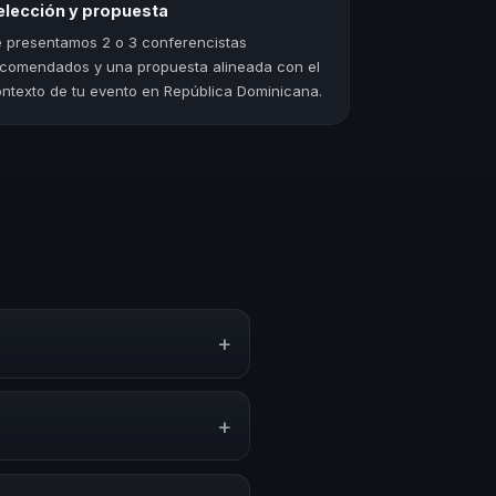
elección y propuesta
 presentamos 2 o 3 conferencistas
comendados y una propuesta alineada con el
ntexto de tu evento en República Dominicana.
+
riencias sobre este tema en
amientas aplicables para la
+
ramas de desarrollo, eventos de
ica.