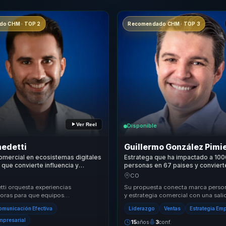
o CHM · TOP 2
Recomendado CHM · TOP 3
Ver Reel
Disponible
nedetti
Guillermo González Pimi
omercial en ecosistemas digitales
Estratega que ha impactado a 10
 que convierte influencia y
personas en 67 paises y conviert
omercial en crecimiento para
en confianza y resultados B2B pa
CO
 alto desempeño.
empresas.
tti orquesta experiencias
Su propuesta conecta marca person
oras para que equipos
y estrategia comercial con una sali
, liderazgo de ventas y
negocio. Convierte presencia digital
omunicación Efectiva
Liderazgo
Ventas
Estrategia Emp
es orientadas al cr...
Empresarial
15
años
3
conf.