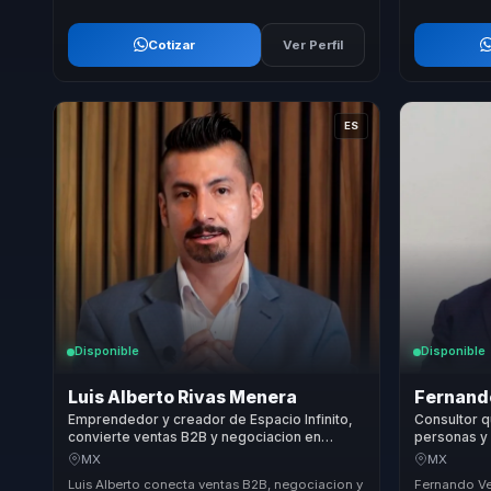
Cotizar
Ver Perfil
ES
Disponible
Disponible
Luis Alberto Rivas Menera
Fernand
Emprendedor y creador de Espacio Infinito,
Consultor 
convierte ventas B2B y negociacion en
personas y 
resultados para equipos comerciales de alto
resultados 
MX
MX
valor.
lideres.
Luis Alberto conecta ventas B2B, negociacion y
Fernando Ve