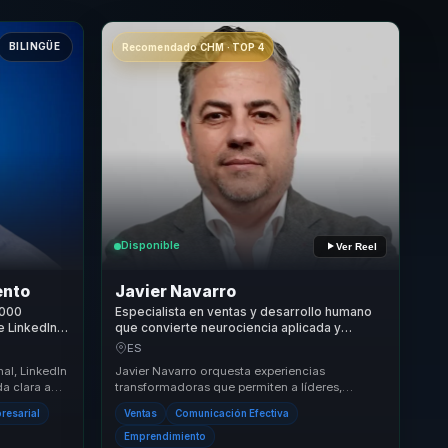
BILINGÜE
Recomendado CHM · TOP 4
Disponible
Ver Reel
ento
Javier Navarro
0000
Especialista en ventas y desarrollo humano
e LinkedIn
que convierte neurociencia aplicada y
ra
comunicación en confianza, influencia y
ES
crecimiento para equipos comerciales.
al, LinkedIn
Javier Navarro orquesta experiencias
da clara a
transformadoras que permiten a líderes,
 y confia...
directivos y responsables de equipos dejar
resarial
Ventas
Comunicación Efectiva
atrás estructuras...
Emprendimiento