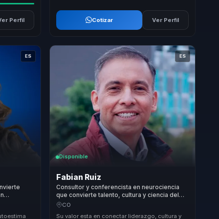
Ver Perfil
Cotizar
Ver Perfil
ES
ES
Disponible
Fabian Ruiz
nvierte
Consultor y conferencista en neurociencia
en
que convierte talento, cultura y ciencia del
ra lideres.
comportamiento en claridad para directivos.
CO
autoestima
Su valor esta en conectar liderazgo, cultura y