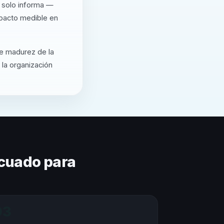
o solo informa —
mpacto medible en
de madurez de la
 la organización
cuado para
03