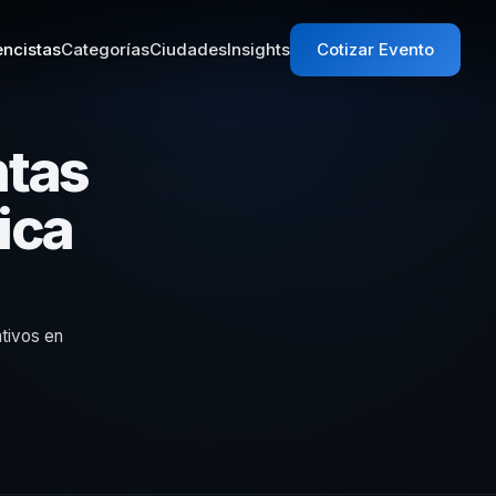
ncistas
Categorías
Ciudades
Insights
Cotizar Evento
ntas
ica
tivos en