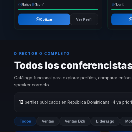
8
años
3
conf.
1
conf.
Cotizar
Ver Perfil
DIRECTORIO COMPLETO
Todos los conferencista
Catálogo funcional para explorar perfiles, comparar enfoqu
speaker correcto.
12
perfiles publicados en República Dominicana
· 4 ya prio
Todos
Ventas
Ventas B2b
Liderazgo
Mot