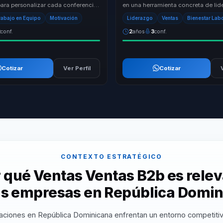
ara personalizar cada conferencia,
en una herramienta concreta de li
 a los retos específicos de cada
personal. Lleva una conversacion c
rabajo en Equipo
Motivación
Liderazgo
Ventas
Bienestar Lab
movili...
2
conf.
2
años
3
conf.
Cotizar
Ver Perfil
Cotizar
CONTEXTO ESTRATÉGICO
 qué Ventas Ventas B2b es rele
as empresas en República Domi
aciones en República Dominicana enfrentan un entorno competiti