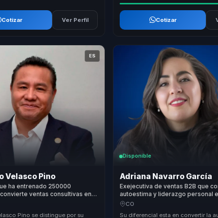
Cotizar
Ver Perfil
Cotizar
ES
Disponible
o Velasco Pino
Adriana Navarro García
que ha entrenado 250000
Exejecutiva de ventas B2B que co
convierte ventas consultivas en
autoestima y liderazgo personal 
para equipos comerciales y
confianza, decision y bienestar pa
CO
lasco Pino se distingue por su
Su diferencial esta en convertir la 