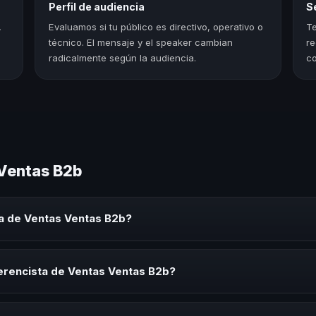
Perfil de audiencia
S
,
Evaluamos si tu público es directivo, operativo o
Te
técnico. El mensaje y el speaker cambian
re
radicalmente según la audiencia.
co
 Ventas B2b
a de Ventas Ventas B2b?
as B2b es un experto que comparte conocimiento, estrategias y expe
es y seminarios. Su objetivo es generar reflexión, inspiración y herr
erencista de Ventas Ventas B2b?
ista de Ventas Ventas B2b para kick-offs, convenciones anuales, prog
ación necesita impulsar un cambio cultural relacionado con esta temát