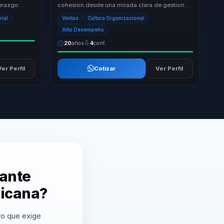
derazgo
cohesion desde una mirada clara de gestion.
ercana y
Convierte temas abstractos como alineacion o
oral
Ventas
Cultura Organizacional
t...
Alto Desempeño
20
años
4
conf.
Ver Perfil
Cotizar
Ver Perfil
vante
nicana?
vo que exige