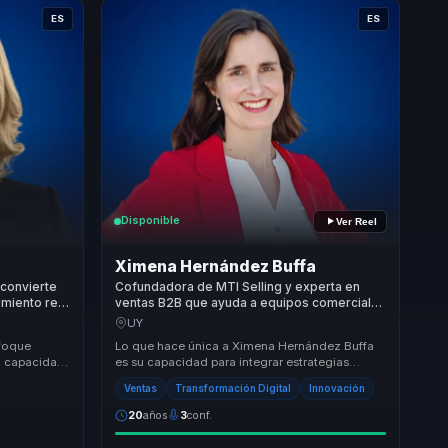
ES
ES
Disponible
Ver Reel
Ximena Hernández Buffa
convierte
Cofundadora de MTI Selling y experta en
imiento real
ventas B2B que ayuda a equipos comerciales
les.
a convertir LinkedIn y ABM con IA en
UY
negocios medibles.
nfoque
Lo que hace única a Ximena Hernández Buffa
Su capacidad
es su capacidad para integrar estrategias
 de
digitales avanzadas con un enfoque humano
Ventas
Transformación Digital
Innovación
en el soci...
20
años
3
conf.