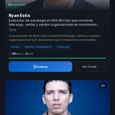
Disponible
Ryan Estis
Exdirector de estrategia en NAS McCann que convierte
liderazgo, ventas y cambio organizacional en crecimiento
comercial para empresas.
US
La propuesta de Ryan Estis conecta liderazgo, ventas y cambio
organizacional con decisiones que sí impactan crecimiento
comercial. Desde ...
Ventas
Cambio y Adaptación
Liderazgo
20
años
3
conf.
Cotizar
Ver Perfil
ES