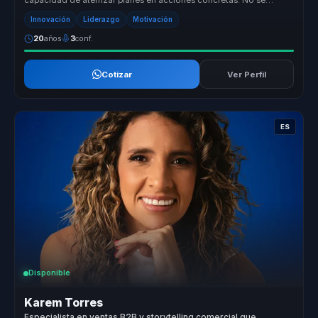
capacidad de aterrizar planes en acciones concretas. No se
queda en vender ...
Innovación
Liderazgo
Motivación
20
años
3
conf.
Cotizar
Ver Perfil
ES
Disponible
Karem Torres
Especialista en ventas B2B y storytelling comercial que