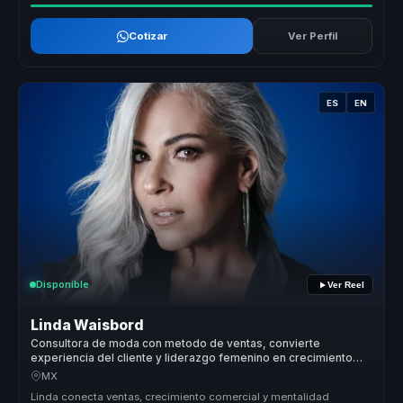
Cotizar
Ver Perfil
ES
EN
Disponible
Ver Reel
Linda Waisbord
Consultora de moda con metodo de ventas, convierte
experiencia del cliente y liderazgo femenino en crecimiento
comercial para marcas.
MX
Linda conecta ventas, crecimiento comercial y mentalidad