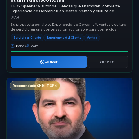
TEDx Speaker y autor de Tiendas que Enamoran, convierte
Experiencia de Cercanía® en lealtad, ventas y cultura de
servicio para empresas
AR
Su propuesta convierte Experiencia de Cercanía®, ventas y cultura
de servicio en una conversación accionable para comercios,
servicios, h...
Servicio al Cliente
Experiencia del Cliente
Ventas
18
años
1
conf.
Cotizar
Ver Perfil
Recomendado CHM · TOP 4