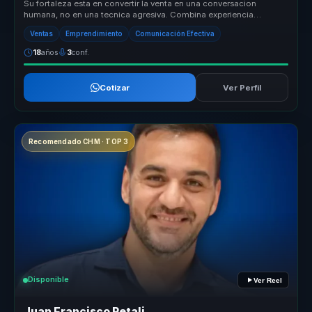
Su fortaleza esta en convertir la venta en una conversacion
humana, no en una tecnica agresiva. Combina experiencia
emprendedora, pedagog...
Ventas
Emprendimiento
Comunicación Efectiva
18
años
3
conf.
Cotizar
Ver Perfil
Recomendado CHM · TOP 3
Disponible
Ver Reel
Juan Francisco Retali