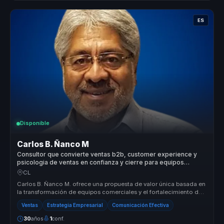
ES
Disponible
Carlos B. Ñanco M
Consultor que convierte ventas b2b, customer experience y
psicologia de ventas en confianza y cierre para equipos
comerciales.
CL
Carlos B. Ñanco M. ofrece una propuesta de valor única basada en
la transformación de equipos comerciales y el fortalecimiento del
lidera...
Ventas
Estrategia Empresarial
Comunicación Efectiva
30
años
1
conf.