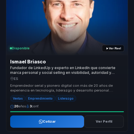
Disponible
Ver Reel
Ismael Briasco
Fundador de LinkedUp y experto en LinkedIn que convierte
marca personal y social selling en visibilidad, autoridad y
crecimiento comercial para empresas.
ES
Emprendedor serial y pionero digital con más de 20 años de
experiencia en tecnología, liderazgo y desarrollo personal.
Fundador y CEO de ...
Ventas
Emprendimiento
Liderazgo
20
años
3
conf.
Cotizar
Ver Perfil