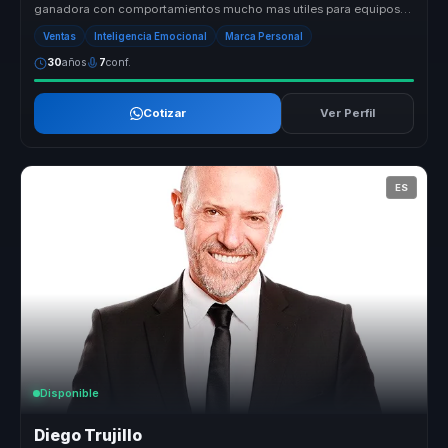
ganadora con comportamientos mucho mas utiles para equipos
que necesitan sostene...
Ventas
Inteligencia Emocional
Marca Personal
30
años
7
conf.
Cotizar
Ver Perfil
ES
Disponible
Diego Trujillo