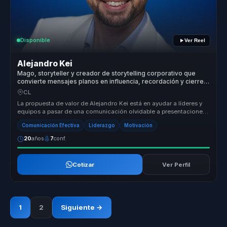
Disponible
Ver Reel
Alejandro Kei
Mago, storyteller y creador de storytelling corporativo que
convierte mensajes planos en influencia, recordación y cierres
más sólidos para líderes y equipos.
CL
La propuesta de valor de Alejandro Kei está en ayudar a líderes y
equipos a pasar de una comunicación olvidable a presentaciones
y mensaj...
Comunicación Efectiva
Liderazgo
Motivación
20
años
7
conf.
Cotizar
Ver Perfil
1
2
Siguiente →