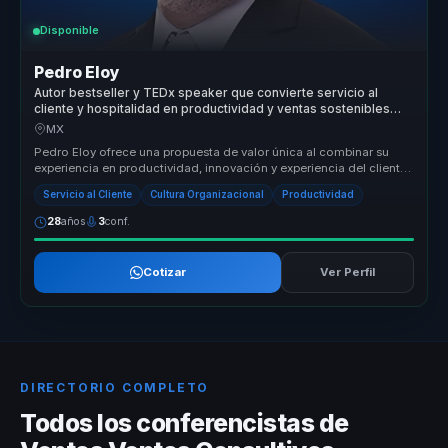
Disponible
Pedro Eloy
Autor bestseller y TEDx speaker que convierte servicio al
cliente y hospitalidad en productividad y ventas sostenibles
para empresas.
MX
Pedro Eloy ofrece una propuesta de valor única al combinar su
experiencia en productividad, innovación y experiencia del cliente
con un e...
Servicio al Cliente
Cultura Organizacional
Productividad
28
años
3
conf.
Cotizar
Ver Perfil
DIRECTORIO COMPLETO
Todos los conferencistas de