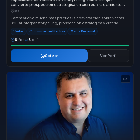
convierte prospeccion estrategica en cierres y crecimiento
para equipos comerciales.
MX
Karem vuelve mucho mas practica la conversacion sobre ventas
B2B al integrar storytelling, prospeccion estrategica y criterio
comercial e...
Ventas
Comunicación Efectiva
Marca Personal
8
años
3
conf.
Cotizar
Ver Perfil
ES