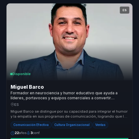
ES
Disponible
Miguel Barco
Formador en neurociencia y humor educativo que ayuda a
líderes, portavoces y equipos comerciales a convertir
comunicación en claridad, persuasión y cohesión.
ES
Miguel Barco se distingue por su capacidad para integrar el humor
y la empatía en sus programas de comunicación, logrando que los
partici...
Comunicación Efectiva
Cultura Organizacional
Ventas
22
años
3
conf.