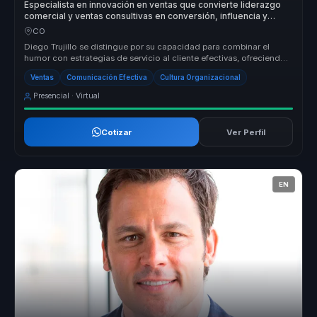
Especialista en innovación en ventas que convierte liderazgo
comercial y ventas consultivas en conversión, influencia y
confianza para equipos.
CO
Diego Trujillo se distingue por su capacidad para combinar el
humor con estrategias de servicio al cliente efectivas, ofreciendo
un enfoq...
Ventas
Comunicación Efectiva
Cultura Organizacional
Presencial · Virtual
Cotizar
Ver Perfil
EN