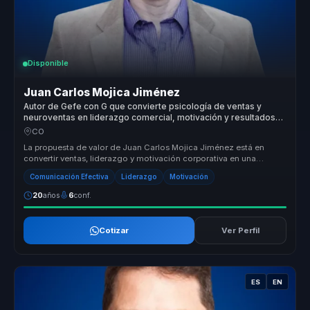
Disponible
Juan Carlos Mojica Jiménez
Autor de Gefe con G que convierte psicología de ventas y
neuroventas en liderazgo comercial, motivación y resultados
para equipos.
CO
La propuesta de valor de Juan Carlos Mojica Jiménez está en
convertir ventas, liderazgo y motivación corporativa en una
experiencia de ap...
Comunicación Efectiva
Liderazgo
Motivación
20
años
6
conf.
Cotizar
Ver Perfil
ES
EN