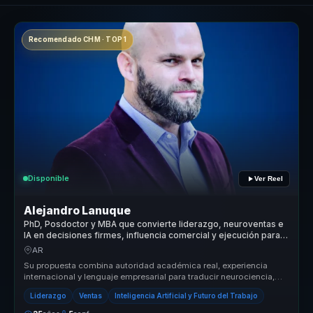
Recomendado CHM · TOP 1
Disponible
Ver Reel
Alejandro Lanuque
PhD, Posdoctor y MBA que convierte liderazgo, neuroventas e
IA en decisiones firmes, influencia comercial y ejecución para
líderes y equipos
AR
Su propuesta combina autoridad académica real, experiencia
internacional y lenguaje empresarial para traducir neurociencia,
power skills ...
Liderazgo
Ventas
Inteligencia Artificial y Futuro del Trabajo