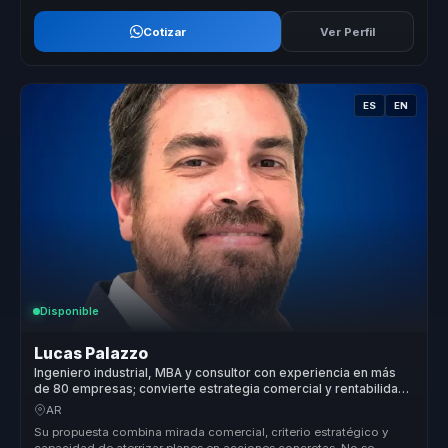
Cotizar
Ver Perfil
ES
EN
Disponible
Lucas Palazzo
Ingeniero industrial, MBA y consultor con experiencia en más
de 80 empresas; convierte estrategia comercial y rentabilidad
en crecimiento sostenible.
AR
Su propuesta combina mirada comercial, criterio estratégico y