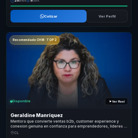
25
años
5
conf.
Cotizar
Ver Perfil
Recomendado CHM · TOP 2
Disponible
Ver Reel
Geraldine Manríquez
Mentora que convierte ventas b2b, customer experience y
conexion genuina en confianza para emprendedores, lideres y
equipos.
CL