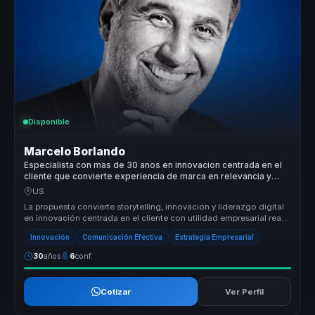
Disponible
Marcelo Borlando
Especialista con mas de 30 anos en innovacion centrada en el
cliente que convierte experiencia de marca en relevancia y
crecimiento para empresas.
US
La propuesta convierte storytelling, innovacion y liderazgo digital
en innovación centrada en el cliente con utilidad empresarial real.
P...
Innovación
Comunicación Efectiva
Estrategia Empresarial
30
años
6
conf.
Cotizar
Ver Perfil